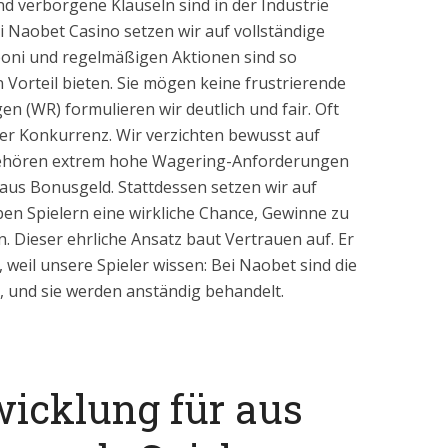
verborgene Klauseln sind in der Industrie
ei Naobet Casino setzen wir auf vollständige
oni und regelmäßigen Aktionen sind so
n Vorteil bieten. Sie mögen keine frustrierende
en (WR) formulieren wir deutlich und fair. Oft
der Konkurrenz. Wir verzichten bewusst auf
gehören extrem hohe Wagering-Anforderungen
us Bonusgeld. Stattdessen setzen wir auf
n Spielern eine wirkliche Chance, Gewinne zu
n. Dieser ehrliche Ansatz baut Vertrauen auf. Er
 weil unsere Spieler wissen: Bei Naobet sind die
, und sie werden anständig behandelt.
icklung für aus