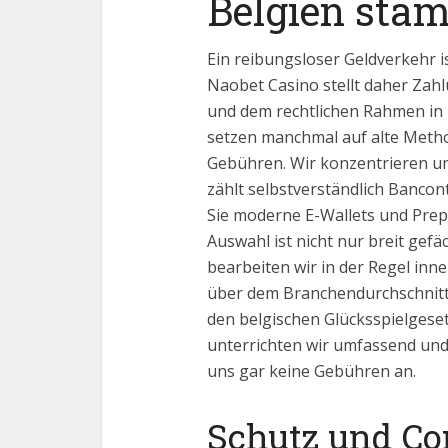
Belgien sta
Ein reibungsloser Geldverkehr i
Naobet Casino stellt daher Zah
und dem rechtlichen Rahmen in 
setzen manchmal auf alte Meth
Gebühren. Wir konzentrieren un
zählt selbstverständlich Bancont
Sie moderne E-Wallets und Prepa
Auswahl ist nicht nur breit gef
bearbeiten wir in der Regel inne
über dem Branchendurchschnitt.
den belgischen Glücksspielgese
unterrichten wir umfassend und
uns gar keine Gebühren an.
Schutz und Co