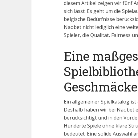
diesem Artikel zeigen wir fünf 
sich lässt. Es geht um die Spiel
belgische Bedürfnisse berücksi
Naobet nicht lediglich eine weite
Spieler, die Qualität, Fairness
Eine maßges
Spielbiblioth
Geschmäcke
Ein allgemeiner Spielkatalog is
Deshalb haben wir bei Naobet ein
berücksichtigt und in den Vorder
Hunderte Spiele ohne klare Stru
bedeutet: Eine solide Auswahl a