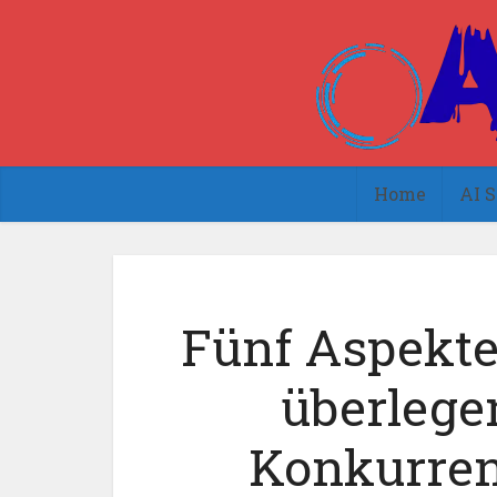
Home
AI S
Fünf Aspekte
überlege
Konkurren