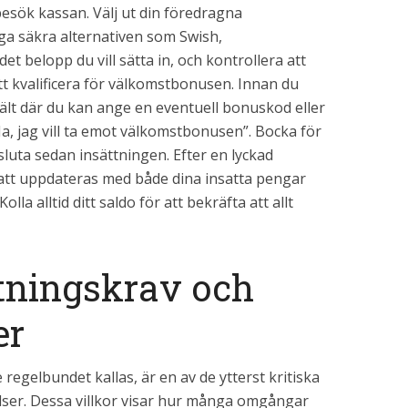
besök kassan. Välj ut din föredragna
a säkra alternativen som Swish,
det belopp du vill sätta in, och kontrollera att
tt kvalificera för välkomstbonusen. Innan du
 fält där du kan ange en eventuell bonuskod eller
Ja, jag vill ta emot välkomstbonusen”. Bocka för
luta sedan insättningen. Efter en lyckad
att uppdateras med både dina insatta pengar
lla alltid ditt saldo för att bekräfta att allt
tningskrav och
er
 regelbundet kallas, är en av de ytterst kritiska
ser. Dessa villkor visar hur många omgångar