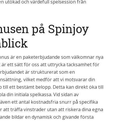
en utökad och värdefull spelsession från
usen på Spinjoy
nblick
bonus är en paketerbjudande som välkomnar nya
är ett sätt för oss att uttrycka tacksamhet för
. Erbjudandet är strukturerat som en
nsättning, vilket medför att vi motsvarar din
till ett bestämt belopp. Detta kan direkt öka till
pla din initiala spelkassa. Vid sidan av
ven ett antal kostnadsfria snurr på specifika
er att träffa vinstrader utan att riskera dina egna
ande bildar en dynamisk och givande första