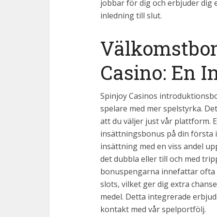
jobbar för dig och erbjuder dig 
inledning till slut.
Välkomstbon
Casino: En I
Spinjoy Casinos introduktions
spelare med mer spelstyrka. Det 
att du väljer just vår plattform
insättningsbonus på din första i
insättning med en viss andel upp 
det dubbla eller till och med trip
bonuspengarna innefattar ofta ä
slots, vilket ger dig extra chans
medel. Detta integrerade erbjud
kontakt med vår spelportfölj.