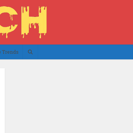
e Trends