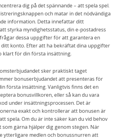
entrera dig på det spännande – att spela spel.
egistreringsknappen och matar in det nödvändiga
de information. Detta innefattar ditt
 att styrka myndighetsstatus, din e-postadress
rfrågar dessa uppgifter för att garantera en
 ditt konto. Efter att ha bekräftat dina uppgifter
 klart för din första insättning.
komsterbjudandet sker praktiskt taget
 kommer bonuserbjudandet att presenteras för
n första insättning. Vanligtvis finns det en
eptera bonusvillkoren, eller så kan du vara
kod under insättningsprocessen. Det är
tionerna exakt och kontrollerar att bonusen är
att spela. Om du är inte säker kan du vid behov
t som gärna hjälper dig genom stegen. När
 ytterligare medlen och bonussnurren att