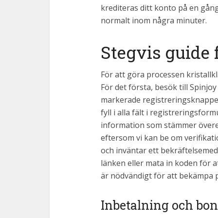
krediteras ditt konto på en gån
normalt inom några minuter.
Stegvis guide 
För att göra processen kristall
För det första, besök till Spinjo
markerade registreringsknappen,
fyll i alla fält i registrerings
information som stämmer överens
eftersom vi kan be om verifikati
och inväntar ett bekräftelsemedd
länken eller mata in koden för at
är nödvändigt för att bekämpa p
Inbetalning och bonu