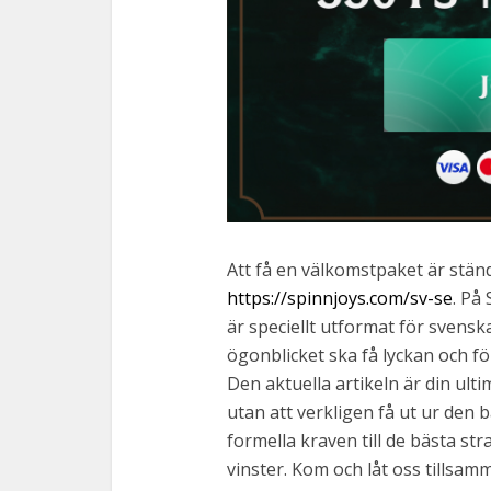
Att få en välkomstpaket är ständ
https://spinnjoys.com/sv-se
. På
är speciellt utformat för svenska
ögonblicket ska få lyckan och f
Den aktuella artikeln är din ulti
utan att verkligen få ut ur den b
formella kraven till de bästa str
vinster. Kom och låt oss tillsam