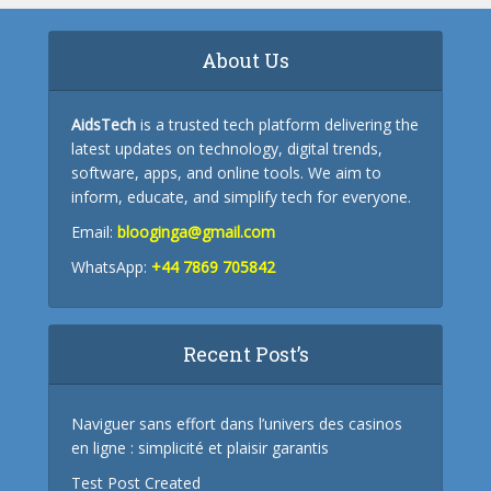
About Us
AidsTech
is a trusted tech platform delivering the
latest updates on technology, digital trends,
software, apps, and online tools. We aim to
inform, educate, and simplify tech for everyone.
Email:
blooginga@gmail.com
WhatsApp:
+44 7869 705842
Recent Post’s
Naviguer sans effort dans l’univers des casinos
en ligne : simplicité et plaisir garantis
Test Post Created