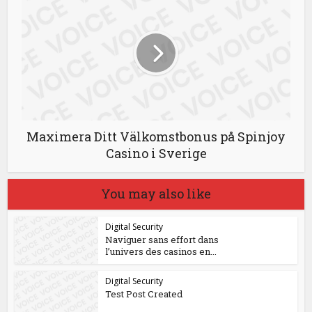
Maximera Ditt Välkomstbonus på Spinjoy
Casino i Sverige
You may also like
Digital Security
Naviguer sans effort dans
l’univers des casinos en...
Digital Security
Test Post Created