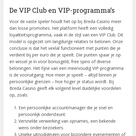
De VIP Club en VIP-programma’s
Voor de vaste speler houdt het op bij Breda Casino meer
dan losse promoties. Het platform heeft een volledig
loyaliteitsprogramma, vaak in de stijl van een VIP Club. Dit
model is opgezet om langdurige relaties te belonen. Onze
conclusie is dat het veelal functioneert met punten die je
verdient bij per euro die je speelt. Die punten spaar je op
en wissel je in voor bonusgeld, free spins of diverse
beloningen. Het fijne van een meervoudig VIP-programma
is de vooruitgang. Hoe meer je speelt – altijd binnen je
persoonlijke grenzen – hoe hoger je status wordt. Bij
Breda Casino geeft elk volgend level duidelijke voordelen
op, zoals:
Een persoonlijke accountmanager die je snel en
persoonlijk ondersteunt.
Versnelde verwerking van opnames, een bekende
wens onder bezoekers.
Unieke uitnodigingen voor bijzondere evenementen of