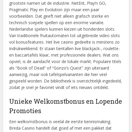
grootste namen uit de industrie. NetEnt, Play’n GO,
Pragmatic Play en Evolution zijn maar een paar
voorbeelden. Dat geeft niet alleen grafisch sterke en
technisch soepele spellen op een enorme variatie.
Nederlandse spelers kunnen kiezen uit honderden slots.
Van traditionele fruitautomaten tot uitgebreide video slots
vol bonusfeatures. Het live casino gedeelte is minstens zo
indrukwekkend. Er staan tientallen live blackjack-, roulette-
en baccartafels klaar, met professionele dealers. Wat ons
opviel, is de aandacht voor de lokale markt. Populaire titels
als “Book of Dead” of “Gonzo’s Quest” zijn uiteraard
aanwezig, maar ook tafelspelvarianten die hier veel
gespeeld worden. De bibliotheek is overzichtelijk ingedeeld,
zodat je snel je favoriet vindt of iets nieuws ontdekt.
Unieke Welkomstbonus en Lopende
Promoties
Een welkomstbonus is veelal de eerste kennismaking.
Breda Casino handelt dat goed af met een pakket dat