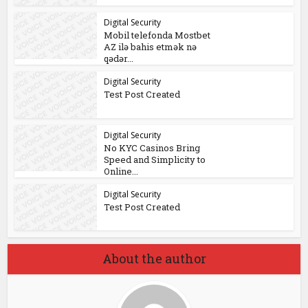
Digital Security
Mobil telefonda Mostbet
AZ ilə bahis etmək nə
qədər...
Digital Security
Test Post Created
Digital Security
No KYC Casinos Bring
Speed and Simplicity to
Online...
Digital Security
Test Post Created
About the author