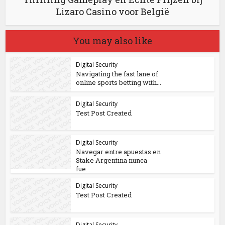
Lizaro Casino voor België
You may also like
Digital Security
Navigating the fast lane of
online sports betting with...
Digital Security
Test Post Created
Digital Security
Navegar entre apuestas en
Stake Argentina nunca
fue...
Digital Security
Test Post Created
Digital Security