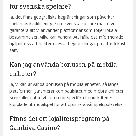
för svenska spelare?
Ja, det finns geografiska begränsningar som påverkar
spelarnas kvalificering. Som svenska spelare måste vi
garantera att vi använder plattformar som följer lokala
bestämmelser, vilka kan variera. Att hålla oss informerade
hjälper oss att hantera dessa begränsningar på ett effektivt
sätt.
Kan jag använda bonusen på mobila
enheter?
Ja, vi kan använda bonusen på mobila enheter, så länge
plattformen garanterar kompatibilitet med mobila enheter.
Kontrollera alltid villkoren för specifika bonuskriterier
kopplade till mobilspel för att optimera vår spelupplevelse.
Finns det ett lojalitetsprogram på
Gambiva Casino?