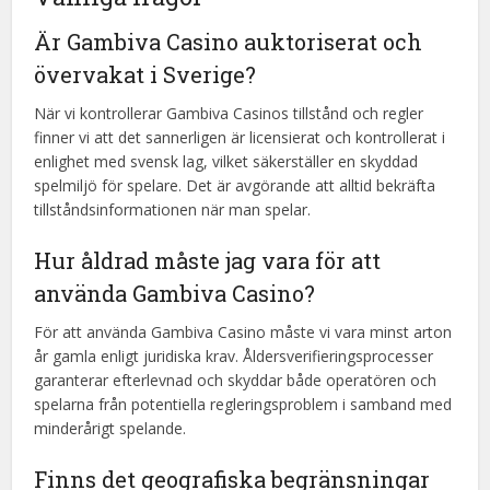
Är Gambiva Casino auktoriserat och
övervakat i Sverige?
När vi kontrollerar Gambiva Casinos tillstånd och regler
finner vi att det sannerligen är licensierat och kontrollerat i
enlighet med svensk lag, vilket säkerställer en skyddad
spelmiljö för spelare. Det är avgörande att alltid bekräfta
tillståndsinformationen när man spelar.
Hur åldrad måste jag vara för att
använda Gambiva Casino?
För att använda Gambiva Casino måste vi vara minst arton
år gamla enligt juridiska krav. Åldersverifieringsprocesser
garanterar efterlevnad och skyddar både operatören och
spelarna från potentiella regleringsproblem i samband med
minderårigt spelande.
Finns det geografiska begränsningar