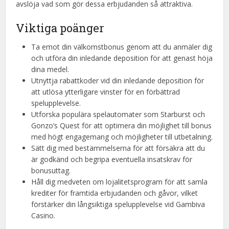
avslöja vad som gör dessa erbjudanden så attraktiva.
Viktiga poänger
Ta emot din välkomstbonus genom att du anmäler dig
och utföra din inledande deposition för att genast höja
dina medel.
Utnyttja rabattkoder vid din inledande deposition för
att utlösa ytterligare vinster för en förbättrad
spelupplevelse.
Utforska populära spelautomater som Starburst och
Gonzo’s Quest för att optimera din möjlighet till bonus
med högt engagemang och möjligheter till utbetalning.
Sätt dig med bestämmelserna för att försäkra att du
är godkänd och begripa eventuella insatskrav för
bonusuttag.
Håll dig medveten om lojalitetsprogram för att samla
krediter för framtida erbjudanden och gåvor, vilket
förstärker din långsiktiga spelupplevelse vid Gambiva
Casino.