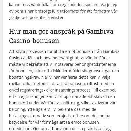
känner oss värdefulla som regelbundna spelare. Varje typ
av bonus har omsorgsfullt utformats för att förbättra vår
glädje och potentiella vinster.
Hur man gör anspråk på Gambiva
Casino-bonusen
Att styra processen för att ta emot bonusen från Gambiva
Casino är lätt och användarvänligt att använda. Först
måste vi bekräfta att vi motsvarar behörighetskriterierna
för bonusen, vilka ofta inkluderar åldersbegränsningar och
bosättningskrav. När vi har verifierat detta kan vi välja
mellan olika metoder för att få bonusen, oftast med en
enkel registrerings- eller insättningsprocess. Till exempel,
efter registreringen kan vi bli uppmanade att skriva in en
bonuskod under vår första insättning, vilket aktiverar vår
belöning. Ytterligare vill vi bekanta oss med de
betalningsalternativ som erbjuds, eftersom de kan ha
betydelse för vår förmåga att ta emot bonusen
omedelbart. Genom att använda dessa praktiska steg