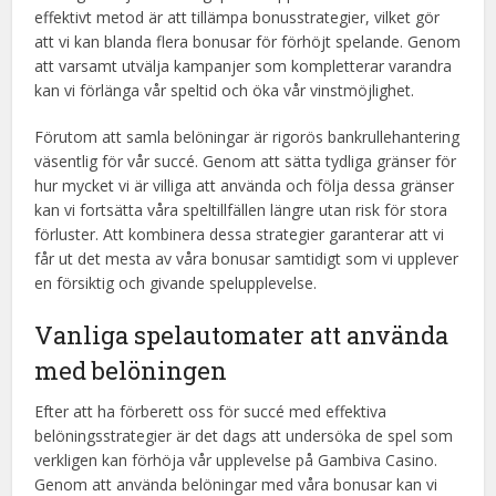
effektivt metod är att tillämpa bonusstrategier, vilket gör
att vi kan blanda flera bonusar för förhöjt spelande. Genom
att varsamt utvälja kampanjer som kompletterar varandra
kan vi förlänga vår speltid och öka vår vinstmöjlighet.
Förutom att samla belöningar är rigorös bankrullehantering
väsentlig för vår succé. Genom att sätta tydliga gränser för
hur mycket vi är villiga att använda och följa dessa gränser
kan vi fortsätta våra speltillfällen längre utan risk för stora
förluster. Att kombinera dessa strategier garanterar att vi
får ut det mesta av våra bonusar samtidigt som vi upplever
en försiktig och givande spelupplevelse.
Vanliga spelautomater att använda
med belöningen
Efter att ha förberett oss för succé med effektiva
belöningsstrategier är det dags att undersöka de spel som
verkligen kan förhöja vår upplevelse på Gambiva Casino.
Genom att använda belöningar med våra bonusar kan vi