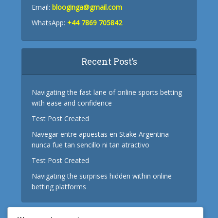
Email:
blooginga@gmail.com
WhatsApp:
+44 7869 705842
Recent Post’s
Navigating the fast lane of online sports betting
with ease and confidence
Test Post Created
Navegar entre apuestas en Stake Argentina
nunca fue tan sencillo ni tan atractivo
Test Post Created
Navigating the surprises hidden within online
betting platforms