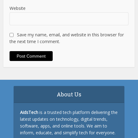
Website
Save my name, email, and website in this browser for
the next time I comment.
About Us
AidsTech
is a trusted tech platform delivering the
latest updates on technology, digital trends,
software, apps, and online tools. We aim to
inform, educate, and simplify tech for everyone.