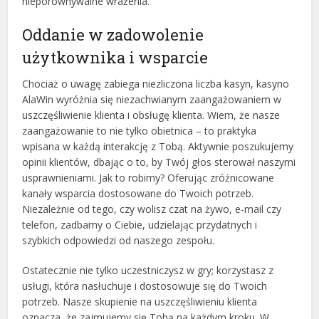
nieporównywalne wrażenia.
Oddanie w zadowolenie
użytkownika i wsparcie
Chociaż o uwagę zabiega niezliczona liczba kasyn, kasyno
AlaWin wyróżnia się niezachwianym zaangażowaniem w
uszczęśliwienie klienta i obsługę klienta. Wiem, że nasze
zaangażowanie to nie tylko obietnica – to praktyka
wpisana w każdą interakcję z Tobą. Aktywnie poszukujemy
opinii klientów, dbając o to, by Twój głos sterował naszymi
usprawnieniami. Jak to robimy? Oferując zróżnicowane
kanały wsparcia dostosowane do Twoich potrzeb.
Niezależnie od tego, czy wolisz czat na żywo, e-mail czy
telefon, zadbamy o Ciebie, udzielając przydatnych i
szybkich odpowiedzi od naszego zespołu.
Ostatecznie nie tylko uczestniczysz w gry; korzystasz z
usługi, która nasłuchuje i dostosowuje się do Twoich
potrzeb. Nasze skupienie na uszczęśliwieniu klienta
oznacza, że zajmujemy się Tobą na każdym kroku. W