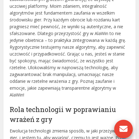
uczciwej platformy. Moim zdaniem, integralność
algorytmów jest fundamentem zaufania w wszelkim
środowisku gier. Przy każdym obrocie lub rozdaniu kart
pragniesz mieć pewność, że wyniki są autentyczne, a nie
sfałszowane. Dlatego przejrzystość gry w AlaWin to nie
jedynie obietnica – to praktyka zintegrowana w każdą grę.
Rygorystycznie testujemy nasze algorytmy, aby zapewnić
uczciwość i przypadkowość. Grając u nas, jesteś w stanie
być spokojny, mając świadomość, że wszystko jest
rzetelne. Ulokowaliśmy w najnowszą technologię, aby
zagwarantować brak manipulacji, umacniając nasze
oddanie w rzetelne wrażenia z gry. Poznaj zaufanie i
emocje, jakie zapewniają transparentne algorytmy w
AlaWin!
Rola technologii w poprawianiu
wrażeń z gry
Ewolucja technologii zmienia sposób, w jaki przeżywamy
gier, i jestem tu, aby wyjaśnić, czemu to jest ważne. Po