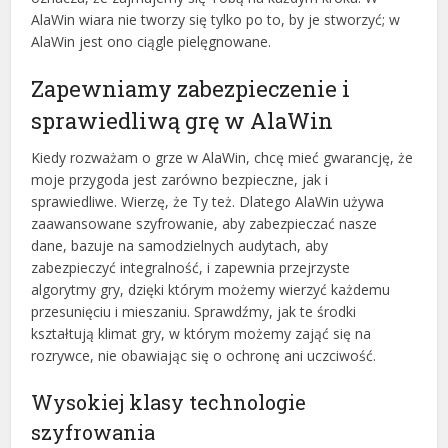
AlaWin wiara nie tworzy się tylko po to, by je stworzyć; w
AlaWin jest ono ciągle pielęgnowane.
Zapewniamy zabezpieczenie i
sprawiedliwą grę w AlaWin
Kiedy rozważam o grze w AlaWin, chcę mieć gwarancję, że
moje przygoda jest zarówno bezpieczne, jak i
sprawiedliwe. Wierzę, że Ty też. Dlatego AlaWin używa
zaawansowane szyfrowanie, aby zabezpieczać nasze
dane, bazuje na samodzielnych audytach, aby
zabezpieczyć integralność, i zapewnia przejrzyste
algorytmy gry, dzięki którym możemy wierzyć każdemu
przesunięciu i mieszaniu. Sprawdźmy, jak te środki
kształtują klimat gry, w którym możemy zająć się na
rozrywce, nie obawiając się o ochronę ani uczciwość.
Wysokiej klasy technologie
szyfrowania