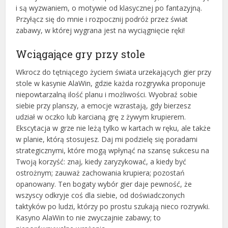
i są wyzwaniem, o motywie od klasycznej po fantazyjną.
Przyłącz się do mnie i rozpocznij podróż przez świat
zabawy, w której wygrana jest na wyciągnięcie ręki!
Wciągające gry przy stole
Wkrocz do tętniącego życiem świata urzekających gier przy
stole w kasynie AlaWin, gdzie każda rozgrywka proponuje
niepowtarzalną ilość planu i możliwości. Wyobraź sobie
siebie przy planszy, a emocje wzrastają, gdy bierzesz
udział w oczko lub karcianą grę z żywym krupierem.
Ekscytacja w grze nie leżą tylko w kartach w ręku, ale także
w planie, którą stosujesz. Daj mi podzielę się poradami
strategicznymi, które mogą wpłynąć na szansę sukcesu na
Twoją korzyść: znaj, kiedy zaryzykować, a kiedy być
ostrożnym; zauważ zachowania krupiera; pozostań
opanowany. Ten bogaty wybór gier daje pewność, że
wszyscy odkryje coś dla siebie, od doświadczonych
taktyków po ludzi, którzy po prostu szukają nieco rozrywki.
Kasyno AlaWin to nie zwyczajnie zabawy; to