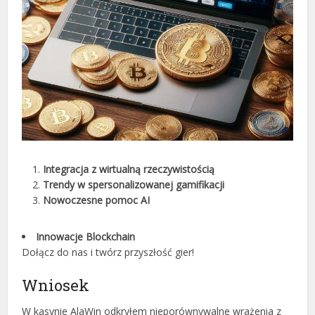
Integracja z wirtualną rzeczywistością
Trendy w spersonalizowanej gamifikacji
Nowoczesne pomoc AI
Innowacje Blockchain
Dołącz do nas i twórz przyszłość gier!
Wniosek
W kasynie AlaWin odkryłem nieporównywalne wrażenia z