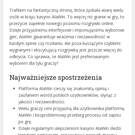
Trafiłem na fantastyczną stronę, która zyskała wiarę wielu
osób w kraju: kasyno AlaWin. To więcej niż granie w gry, to
przeżycie zupełnie nowego poziomu rozgrywki online.
Dzięki przyjaznemu interfejsowi i imponującemu wyborowi
gier, AlaWin gwarantuje wrażenia i niezawodność w
każdym spinie czy rozdaniu. Ale poza kuszącymi szybkimi
wygranymi i ekscytującą rozgrywką jest jeszcze więcej do
odkrycia. Co sprawia, że AlaWin jest preferowanym
wyborem dla tylu graczy?
Najważniejsze spostrzeżenia
Platforma AlaWin cieszy się znakomitą opinią i
zaufaniem wśród polskich użytkowników, słynąc z
jakości i niezawodności.
Wielu graczy ceni przyjazną dla użytkownika platformę
AlaWin i bezproblemowy przebieg procesu od zapisu
po grę.
Dzięki regularnym ulepszeniom kasyno AlaWin śledzi
trendami rynkowymi, przyciągając nowych graczy i