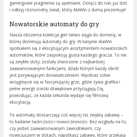
gamingowe pragnienia są spełniane. Dołącz do nas już dziś
i odkryj różnorodny świat, który AlaWin z dumą prezentuje!
Nowatorskie automaty do gry
Nasza obszerna kolekcja gier łatwo sięga do domeny, w
której dominują automaty do gry. W kasynie AlaWin
spotkałem się z ekscytującym asortymentem nowatorskich
automatów, które zaspokoją gusta każdego gracza. To nie
są zwykłe sloty; zostały stworzone z najbardziej
zaawansowanymi funkcjami, dzięki którym każdy obrót
jest porywającym doświadczeniem. Wyobraź sobie
wciągnięcie się w fascynującej grze, gdzie żywa grafika i
pełne energii ścieżki dźwiękowe przyciągają Cię,
powodując, że każda sekunda wydaje się filmową
ekscytacją.
Te automaty dostarczają coś więcej niż zwykłą zabawę –
to badanie twórczości i nowoczesności. Bez względu na to,
czy jesteś zaawansowanym zawodnikiem, czy
nowicjuszem w slotach, napotkasz zabawy, które urzekają