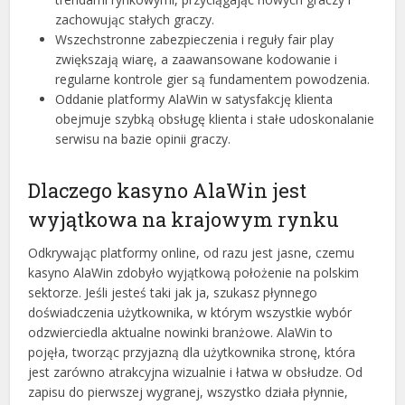
zachowując stałych graczy.
Wszechstronne zabezpieczenia i reguły fair play
zwiększają wiarę, a zaawansowane kodowanie i
regularne kontrole gier są fundamentem powodzenia.
Oddanie platformy AlaWin w satysfakcję klienta
obejmuje szybką obsługę klienta i stałe udoskonalanie
serwisu na bazie opinii graczy.
Dlaczego kasyno AlaWin jest
wyjątkowa na krajowym rynku
Odkrywając platformy online, od razu jest jasne, czemu
kasyno AlaWin zdobyło wyjątkową położenie na polskim
sektorze. Jeśli jesteś taki jak ja, szukasz płynnego
doświadczenia użytkownika, w którym wszystkie wybór
odzwierciedla aktualne nowinki branżowe. AlaWin to
pojęła, tworząc przyjazną dla użytkownika stronę, która
jest zarówno atrakcyjna wizualnie i łatwa w obsłudze. Od
zapisu do pierwszej wygranej, wszystko działa płynnie,