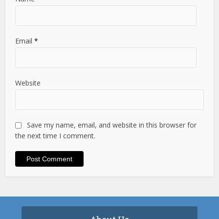
Email
*
Website
Save my name, email, and website in this browser for
the next time I comment.