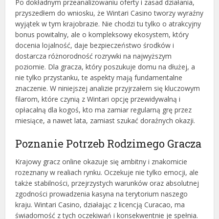
Po dokładnym przeanalizowaniu oferty i zasad działania,
przyszedłem do wniosku, że Wintari Casino tworzy wyraźny
wyjątek w tym krajobrazie. Nie chodzi tu tylko o atrakcyjny
bonus powitalny, ale o kompleksowy ekosystem, który
docenia lojalność, daje bezpieczeństwo środków i
dostarcza różnorodność rozrywki na najwyższym
poziomie. Dla gracza, który poszukuje domu na dłużej, a
nie tylko przystanku, te aspekty mają fundamentalne
znaczenie. W niniejszej analizie przyjrzałem się kluczowym
filarom, które czynią z Wintari opcję przewidywalną i
opłacalną dla kogoś, kto ma zamiar regularną grę przez
miesiące, a nawet lata, zamiast szukać doraźnych okazji.
Poznanie Potrzeb Rodzimego Gracza
Krajowy gracz online okazuje się ambitny i znakomicie
rozeznany w realiach rynku. Oczekuje nie tylko emocji, ale
także stabilności, przejrzystych warunków oraz absolutnej
zgodności prowadzenia kasyna na terytorium naszego
kraju. Wintari Casino, działając z licencją Curacao, ma
świadomość z tych oczekiwań i konsekwentnie je spełnia.