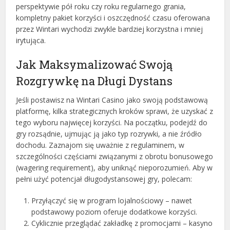
perspektywie pół roku czy roku regularnego grania,
kompletny pakiet korzyści i oszczędność czasu oferowana
przez Wintari wychodzi zwykle bardziej korzystna i mniej
irytująca.
Jak Maksymalizować Swoją
Rozgrywkę na Długi Dystans
Jeśli postawisz na Wintari Casino jako swoją podstawową
platformę, kilka strategicznych kroków sprawi, że uzyskać z
tego wyboru najwięcej korzyści. Na początku, podejdź do
gry rozsądnie, ujmując ją jako typ rozrywki, a nie źródło
dochodu. Zaznajom się uważnie z regulaminem, w
szczególności częściami związanymi z obrotu bonusowego
(wagering requirement), aby uniknąć nieporozumień. Aby w
pełni użyć potencjał długodystansowej gry, polecam:
Przyłączyć się w program lojalnościowy – nawet
podstawowy poziom oferuje dodatkowe korzyści.
Cyklicznie przeglądać zakładkę z promocjami – kasyno