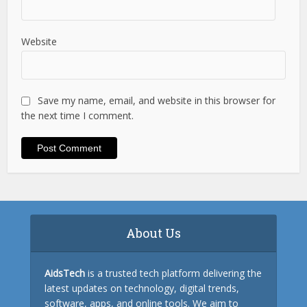
Website
Save my name, email, and website in this browser for
the next time I comment.
About Us
AidsTech
is a trusted tech platform delivering the
latest updates on technology, digital trends,
software, apps, and online tools. We aim to