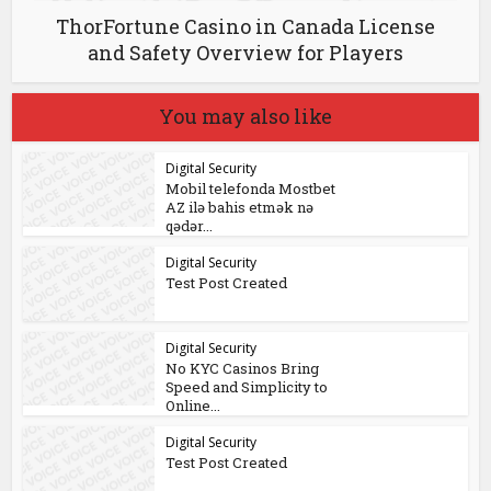
ThorFortune Casino in Canada License
and Safety Overview for Players
You may also like
Digital Security
Mobil telefonda Mostbet
AZ ilə bahis etmək nə
qədər...
Digital Security
Test Post Created
Digital Security
No KYC Casinos Bring
Speed and Simplicity to
Online...
Digital Security
Test Post Created