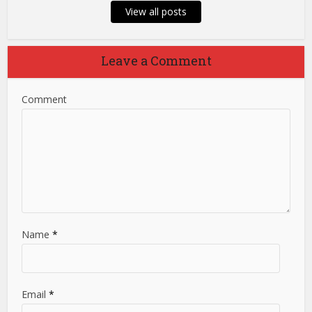
View all posts
Leave a Comment
Comment
Name
*
Email
*