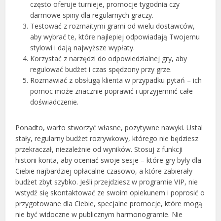
często oferuje turnieje, promocje tygodnia czy
darmowe spiny dla regularnych graczy.
Testować z rozmaitymi grami od wielu dostawców,
aby wybrać te, które najlepiej odpowiadają Twojemu
stylowi i dają najwyższe wypłaty.
Korzystać z narzędzi do odpowiedzialnej gry, aby
regulować budżet i czas spędzony przy grze.
Rozmawiać z obsługą klienta w przypadku pytań – ich
pomoc może znacznie poprawić i uprzyjemnić całe
doświadczenie.
Ponadto, warto stworzyć własne, pozytywne nawyki. Ustal
stały, regularny budżet rozrywkowy, którego nie będziesz
przekraczał, niezależnie od wyników. Stosuj z funkcji
historii konta, aby oceniać swoje sesje – które gry były dla
Ciebie najbardziej opłacalne czasowo, a które zabierały
budżet zbyt szybko. Jeśli przejdziesz w programie VIP, nie
wstydź się skontaktować ze swoim opiekunem i poprosić o
przygotowane dla Ciebie, specjalne promocje, które mogą
nie być widoczne w publicznym harmonogramie. Nie