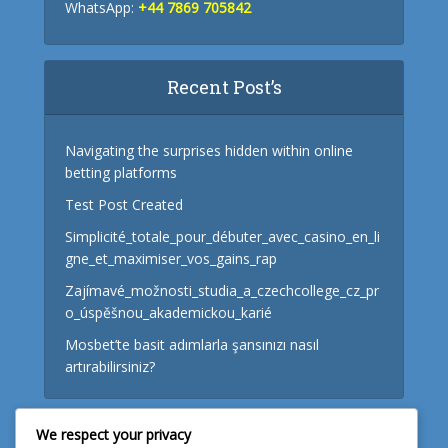
WhatsApp:
+44 7869 705842
Recent Post’s
Navigating the surprises hidden within online
betting platforms
Test Post Created
Simplicité_totale_pour_débuter_avec_casino_en_li
gne_et_maximiser_vos_gains_rap
Zajímavé_možnosti_studia_a_czechcollege_cz_pr
o_úspěšnou_akademickou_karié
Mosbet’te basit adımlarla şansınızı nasıl
artırabilirsiniz?
We respect your privacy
Useful Links