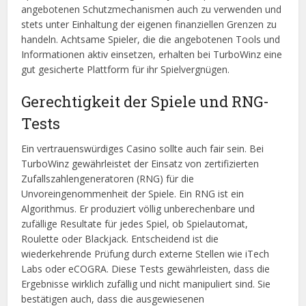
angebotenen Schutzmechanismen auch zu verwenden und
stets unter Einhaltung der eigenen finanziellen Grenzen zu
handeln. Achtsame Spieler, die die angebotenen Tools und
Informationen aktiv einsetzen, erhalten bei TurboWinz eine
gut gesicherte Plattform für ihr Spielvergnügen.
Gerechtigkeit der Spiele und RNG-
Tests
Ein vertrauenswürdiges Casino sollte auch fair sein. Bei
TurboWinz gewährleistet der Einsatz von zertifizierten
Zufallszahlengeneratoren (RNG) für die
Unvoreingenommenheit der Spiele. Ein RNG ist ein
Algorithmus. Er produziert völlig unberechenbare und
zufällige Resultate für jedes Spiel, ob Spielautomat,
Roulette oder Blackjack. Entscheidend ist die
wiederkehrende Prüfung durch externe Stellen wie iTech
Labs oder eCOGRA. Diese Tests gewährleisten, dass die
Ergebnisse wirklich zufällig und nicht manipuliert sind. Sie
bestätigen auch, dass die ausgewiesenen