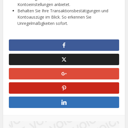
Kontoeinstellungen anbietet.
Behalten Sie Ihre Transaktionsbestätigungen und
Kontoauszüge im Blick. So erkennen Sie
Unregelmäßigkeiten sofort.