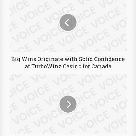
Big Wins Originate with Solid Confidence
at TurboWinz Casino for Canada