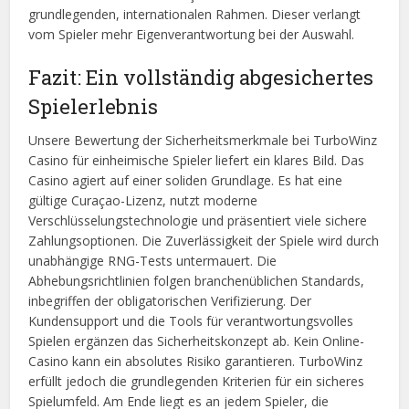
grundlegenden, internationalen Rahmen. Dieser verlangt
vom Spieler mehr Eigenverantwortung bei der Auswahl.
Fazit: Ein vollständig abgesichertes
Spielerlebnis
Unsere Bewertung der Sicherheitsmerkmale bei TurboWinz
Casino für einheimische Spieler liefert ein klares Bild. Das
Casino agiert auf einer soliden Grundlage. Es hat eine
gültige Curaçao-Lizenz, nutzt moderne
Verschlüsselungstechnologie und präsentiert viele sichere
Zahlungsoptionen. Die Zuverlässigkeit der Spiele wird durch
unabhängige RNG-Tests untermauert. Die
Abhebungsrichtlinien folgen branchenüblichen Standards,
inbegriffen der obligatorischen Verifizierung. Der
Kundensupport und die Tools für verantwortungsvolles
Spielen ergänzen das Sicherheitskonzept ab. Kein Online-
Casino kann ein absolutes Risiko garantieren. TurboWinz
erfüllt jedoch die grundlegenden Kriterien für ein sicheres
Spielumfeld. Am Ende liegt es an jedem Spieler, die