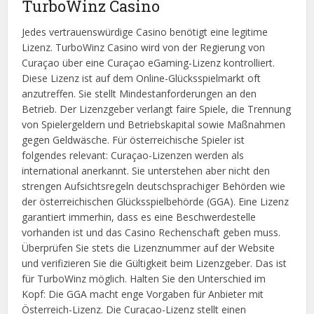
TurboWinz Casino
Jedes vertrauenswürdige Casino benötigt eine legitime
Lizenz. TurboWinz Casino wird von der Regierung von
Curaçao über eine Curaçao eGaming-Lizenz kontrolliert.
Diese Lizenz ist auf dem Online-Glücksspielmarkt oft
anzutreffen. Sie stellt Mindestanforderungen an den
Betrieb. Der Lizenzgeber verlangt faire Spiele, die Trennung
von Spielergeldern und Betriebskapital sowie Maßnahmen
gegen Geldwäsche. Für österreichische Spieler ist
folgendes relevant: Curaçao-Lizenzen werden als
international anerkannt. Sie unterstehen aber nicht den
strengen Aufsichtsregeln deutschsprachiger Behörden wie
der österreichischen Glücksspielbehörde (GGA). Eine Lizenz
garantiert immerhin, dass es eine Beschwerdestelle
vorhanden ist und das Casino Rechenschaft geben muss.
Überprüfen Sie stets die Lizenznummer auf der Website
und verifizieren Sie die Gültigkeit beim Lizenzgeber. Das ist
für TurboWinz möglich. Halten Sie den Unterschied im
Kopf: Die GGA macht enge Vorgaben für Anbieter mit
Österreich-Lizenz. Die Curaçao-Lizenz stellt einen