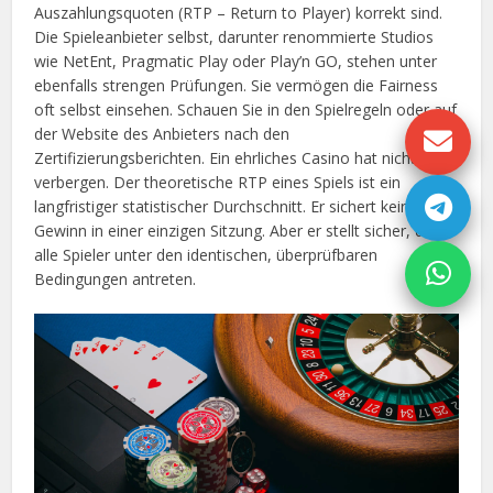
Auszahlungsquoten (RTP – Return to Player) korrekt sind.
Die Spieleanbieter selbst, darunter renommierte Studios
wie NetEnt, Pragmatic Play oder Play’n GO, stehen unter
ebenfalls strengen Prüfungen. Sie vermögen die Fairness
oft selbst einsehen. Schauen Sie in den Spielregeln oder auf
der Website des Anbieters nach den
Zertifizierungsberichten. Ein ehrliches Casino hat nichts zu
verbergen. Der theoretische RTP eines Spiels ist ein
langfristiger statistischer Durchschnitt. Er sichert keinen
Gewinn in einer einzigen Sitzung. Aber er stellt sicher, dass
alle Spieler unter den identischen, überprüfbaren
Bedingungen antreten.