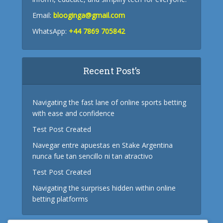
Email:
blooginga@gmail.com
WhatsApp:
+44 7869 705842
Recent Post’s
Navigating the fast lane of online sports betting
with ease and confidence
Test Post Created
Navegar entre apuestas en Stake Argentina
nunca fue tan sencillo ni tan atractivo
Test Post Created
Navigating the surprises hidden within online
betting platforms