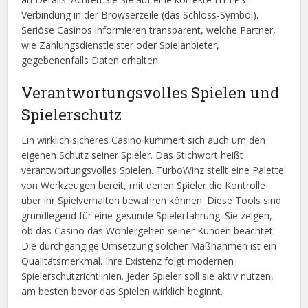
Verbindung in der Browserzeile (das Schloss-Symbol).
Seriöse Casinos informieren transparent, welche Partner,
wie Zahlungsdienstleister oder Spielanbieter,
gegebenenfalls Daten erhalten.
Verantwortungsvolles Spielen und
Spielerschutz
Ein wirklich sicheres Casino kümmert sich auch um den
eigenen Schutz seiner Spieler. Das Stichwort heißt
verantwortungsvolles Spielen. TurboWinz stellt eine Palette
von Werkzeugen bereit, mit denen Spieler die Kontrolle
über ihr Spielverhalten bewahren können. Diese Tools sind
grundlegend für eine gesunde Spielerfahrung. Sie zeigen,
ob das Casino das Wohlergehen seiner Kunden beachtet.
Die durchgängige Umsetzung solcher Maßnahmen ist ein
Qualitätsmerkmal. Ihre Existenz folgt modernen
Spielerschutzrichtlinien. Jeder Spieler soll sie aktiv nutzen,
am besten bevor das Spielen wirklich beginnt.