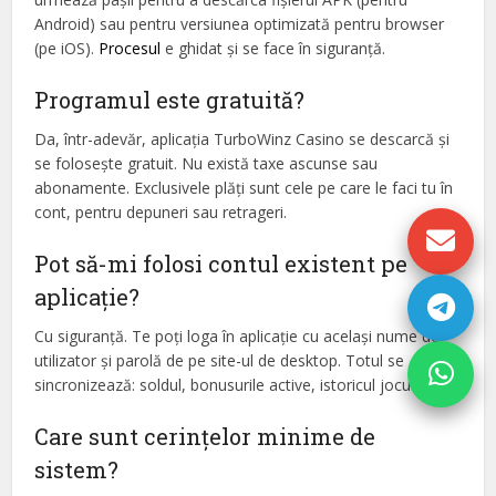
Android) sau pentru versiunea optimizată pentru browser
(pe iOS).
Procesul
e ghidat și se face în siguranță.
Programul este gratuită?
Da, într-adevăr, aplicația TurboWinz Casino se descarcă și
se folosește gratuit. Nu există taxe ascunse sau
abonamente. Exclusivele plăți sunt cele pe care le faci tu în
cont, pentru depuneri sau retrageri.
Pot să-mi folosi contul existent pe
aplicație?
Cu siguranță. Te poți loga în aplicație cu același nume de
utilizator și parolă de pe site-ul de desktop. Totul se
sincronizează: soldul, bonusurile active, istoricul jocurilor.
Care sunt cerințelor minime de
sistem?