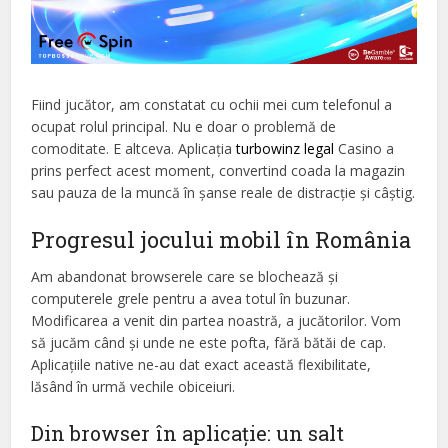
Fiind jucător, am constatat cu ochii mei cum telefonul a
ocupat rolul principal. Nu e doar o problemă de
comoditate. E altceva. Aplicația
turbowinz legal
Casino a
prins perfect acest moment, convertind coada la magazin
sau pauza de la muncă în șanse reale de distracție și câștig.
Progresul jocului mobil în România
Am abandonat browserele care se blochează și
computerele grele pentru a avea totul în buzunar.
Modificarea a venit din partea noastră, a jucătorilor. Vom
să jucăm când și unde ne este pofta, fără bătăi de cap.
Aplicațiile native ne-au dat exact această flexibilitate,
lăsând în urmă vechile obiceiuri.
Din browser în aplicație: un salt