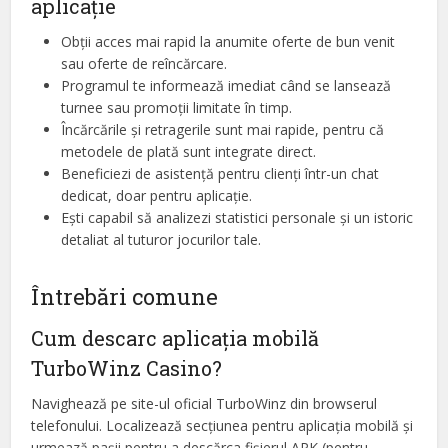
aplicație
Obții acces mai rapid la anumite oferte de bun venit
sau oferte de reîncărcare.
Programul te informează imediat când se lansează
turnee sau promoții limitate în timp.
Încărcările și retragerile sunt mai rapide, pentru că
metodele de plată sunt integrate direct.
Beneficiezi de asistență pentru clienți într-un chat
dedicat, doar pentru aplicație.
Ești capabil să analizezi statistici personale și un istoric
detaliat al tuturor jocurilor tale.
Întrebări comune
Cum descarc aplicația mobilă
TurboWinz Casino?
Navighează pe site-ul oficial TurboWinz din browserul
telefonului. Localizează secțiunea pentru aplicația mobilă și
urmează pașii pentru a descărca fișierul APK (pentru