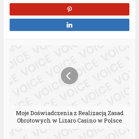
Moje Doświadczenia z Realizacją Zasad
Obrotowych w Lizaro Casino w Polsce