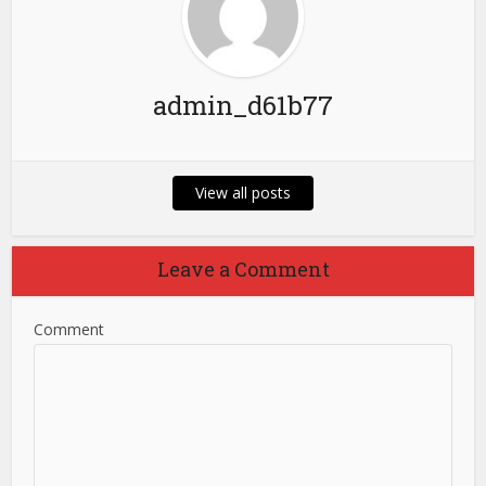
admin_d61b77
View all posts
Leave a Comment
Comment