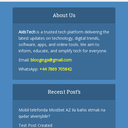
About Us
AidsTech
is a trusted tech platform delivering the
latest updates on technology, digital trends,
software, apps, and online tools. We aim to
inform, educate, and simplify tech for everyone.
Email:
blooginga@gmail.com
WhatsApp:
+44 7869 705842
Recent Post’s
Mobil telefonda Mostbet AZ ilə bahis etmək nə
qədər əlverişlidir?
Test Post Created