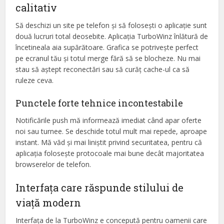
calitativ
Să deschizi un site pe telefon și să folosești o aplicație sunt
două lucruri total deosebite. Aplicația TurboWinz înlătură de
încetineala aia supărătoare. Grafica se potrivește perfect
pe ecranul tău și totul merge fără să se blocheze. Nu mai
stau să aștept reconectări sau să curăț cache-ul ca să
ruleze ceva.
Punctele forte tehnice incontestabile
Notificările push mă informează imediat când apar oferte
noi sau turnee. Se deschide totul mult mai repede, aproape
instant. Mă văd și mai liniștit privind securitatea, pentru că
aplicația folosește protocoale mai bune decât majoritatea
browserelor de telefon.
Interfața care răspunde stilului de
viață modern
Interfața de la TurboWinz e concepută pentru oamenii care