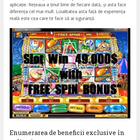
aplicație. Rețeaua a ținut bine de fiecare dată, și asta face
diferența cel mai mult. Loialitatea asta față de experiența
reală este cea care te face să ai siguranță.
Enumerarea de beneficii exclusive în