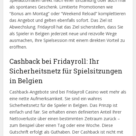
Spielautomaten direkt nach einer Einzahlung oder auch mal
als spontanes Geschenk. Limitierte Promotionen wie
“Bonus am Montag” oder “Weekend Reload” komplettieren
das Angebot und gelten ebenfalls sofort. Das Ziel ist
Abwechslung. Fridayroll hat das Ziel sicherstellen, dass Sie
als Spieler in Belgien jederzeit neue und reizvolle Wege
ausmachen, Ihre Spielsession mit einem direkten Vorteil zu
eröffnen.
Cashback bei Fridayroll: Ihr
Sicherheitsnetz für Spielsitzungen
in Belgien
Cashback-Angebote sind bei Fridayroll Casino weit mehr als
eine nette Aufmerksamkeit. Sie sind ein wahres
Sicherheitsnetz für die Spieler in Belgien. Das Prinzip ist
einfach und fair. Sie erhalten einen definierten Anteil Ihrer
Nettoverluste über einen bestimmten Zeitraum zurück –
zum Beispiel über einen Tag oder eine Woche. Diese
Gutschrift erfolgt als Guthaben. Der Cashback ist nicht mit