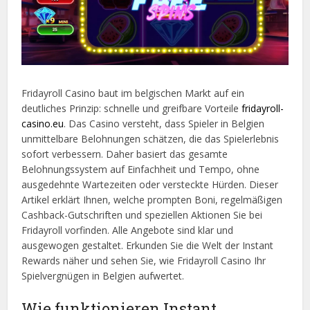
Fridayroll Casino baut im belgischen Markt auf ein
deutliches Prinzip: schnelle und greifbare Vorteile
fridayroll-
casino.eu
. Das Casino versteht, dass Spieler in Belgien
unmittelbare Belohnungen schätzen, die das Spielerlebnis
sofort verbessern. Daher basiert das gesamte
Belohnungssystem auf Einfachheit und Tempo, ohne
ausgedehnte Wartezeiten oder versteckte Hürden. Dieser
Artikel erklärt Ihnen, welche prompten Boni, regelmäßigen
Cashback-Gutschriften und speziellen Aktionen Sie bei
Fridayroll vorfinden. Alle Angebote sind klar und
ausgewogen gestaltet. Erkunden Sie die Welt der Instant
Rewards näher und sehen Sie, wie Fridayroll Casino Ihr
Spielvergnügen in Belgien aufwertet.
Wie funktionieren Instant