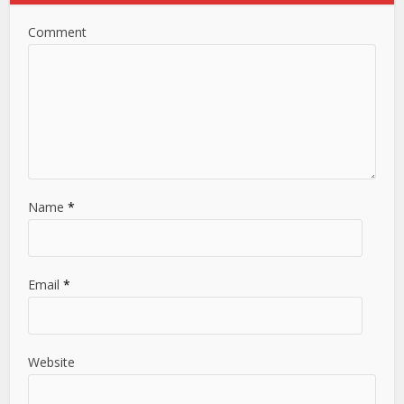
Comment
Name
*
Email
*
Website