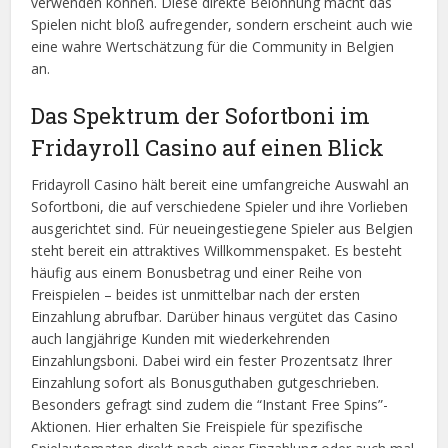
verwenden können. Diese direkte Belohnung macht das
Spielen nicht bloß aufregender, sondern erscheint auch wie
eine wahre Wertschätzung für die Community in Belgien
an.
Das Spektrum der Sofortboni im
Fridayroll Casino auf einen Blick
Fridayroll Casino hält bereit eine umfangreiche Auswahl an
Sofortboni, die auf verschiedene Spieler und ihre Vorlieben
ausgerichtet sind. Für neueingestiegene Spieler aus Belgien
steht bereit ein attraktives Willkommenspaket. Es besteht
häufig aus einem Bonusbetrag und einer Reihe von
Freispielen – beides ist unmittelbar nach der ersten
Einzahlung abrufbar. Darüber hinaus vergütet das Casino
auch langjährige Kunden mit wiederkehrenden
Einzahlungsboni. Dabei wird ein fester Prozentsatz Ihrer
Einzahlung sofort als Bonusguthaben gutgeschrieben.
Besonders gefragt sind zudem die “Instant Free Spins”-
Aktionen. Hier erhalten Sie Freispiele für spezifische