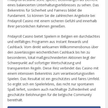
eines balancierten Unterhaltungserlebnisses zu sehen. Das
Bekenntnis für Sicherheit und Fairness bildet die
Fundament. So können Sie die zahlreichen Angebote bei
Fridayroll Casino mit einem sicheren Gefühl und innerhalb
Ihrer persönlichen Rahmen genießen.
Fridayroll Casino bietet Spielern in Belgien ein durchdachtes
und vielfältiges Programm aus Instant Rewards und
Cashback. Vom direkt wirksamen Willkommensbonus über
den zuverlässigen wöchentlichen Cashback bis hin zu
besonderen, lokal maßgeschneiderten Aktionen liegt der
Schwerpunkt auf sofortiger Wertschätzung und
transparenten Regeln. Diese Reiz verbindet das Casino mit
einem intensiven Bekenntnis zum verantwortungsvollen
Spielen. Das Resultat ist ein geschütztes und faires Umfeld.
So ergibt sich ein Spielerlebnis, das nicht nur spontanen
Spaß liefert, sondern auch nachhaltige Zufriedenheit und
geschätzte Belohnungen für die belgische Community
bereithält.