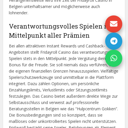
Herangehensweise wird Ihre Zeit bei Fridayroll Casino in
Belgien unterhaltsamer und möglicherweise auch
lohnender.
Verantwortungsvolles Spielen im
Mittelpunkt aller Prämien
Bei allen attraktiven Instant Rewards und Cashback-
Angeboten stellt Fridayroll Casino das verantwortungsvolle
Spielen stets in den Mittelpunkt. Jede Vergütung dient als
Bonus für die Freude. Sie soll niemals dazu verführen, über
die eigenen finanziellen Grenzen hinauszuspielen. Vielfältige
Spielerschutzwerkzeuge sind unmittelbar in die Plattform
integriert. Dazu zählen Optionen, um persönliche
Einzahlungslimits, Verlustlimits oder Sitzungszeitlimits
festzulegen. Das Casino bietet außerdem direkte Wege zur
Selbstausschluss und verweist auf professionelle
Beratungsstellen in Belgien wie das “Hulpcentrum Gokken”.
Die Bonusbedingungen sind so konzipiert, dass sie
maßloses oder unkontrolliertes Spielen nicht unterstützen.
Fridayroll bestärkt seine Spieler, Belohnungen als Element