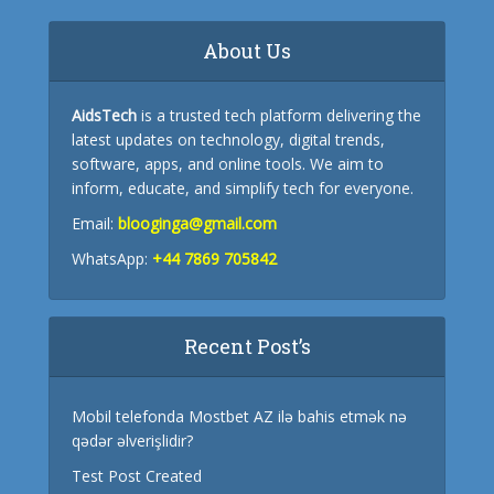
About Us
AidsTech
is a trusted tech platform delivering the
latest updates on technology, digital trends,
software, apps, and online tools. We aim to
inform, educate, and simplify tech for everyone.
Email:
blooginga@gmail.com
WhatsApp:
+44 7869 705842
Recent Post’s
Mobil telefonda Mostbet AZ ilə bahis etmək nə
qədər əlverişlidir?
Test Post Created