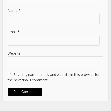
Name
*
Email
*
Website
Save my name, email, and website in this browser for
the next time I comment.