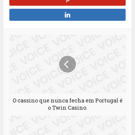
O cassino que nunca fecha em Portugal é
o Twin Casino.