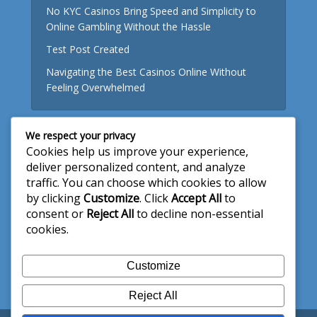
No KYC Casinos Bring Speed and Simplicity to
Online Gambling Without the Hassle
Test Post Created
Navigating the Best Casinos Online Without
Feeling Overwhelmed
We respect your privacy
Useful Links
Cookies help us improve your experience,
deliver personalized content, and analyze
About Us
traffic. You can choose which cookies to allow
by clicking
Customize
. Click
Accept All
to
Write for Us
consent or
Reject All
to decline non-essential
Privacy Policy
cookies.
Terms and Conditions
Customize
Contact Us
Reject All