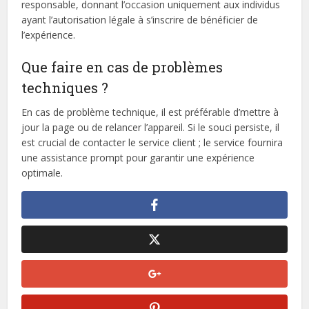
responsable, donnant l’occasion uniquement aux individus
ayant l’autorisation légale à s’inscrire de bénéficier de
l’expérience.
Que faire en cas de problèmes
techniques ?
En cas de problème technique, il est préférable d’mettre à
jour la page ou de relancer l’appareil. Si le souci persiste, il
est crucial de contacter le service client ; le service fournira
une assistance prompt pour garantir une expérience
optimale.