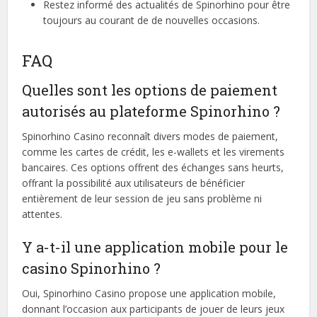
Restez informé des actualités de Spinorhino pour être
toujours au courant de de nouvelles occasions.
FAQ
Quelles sont les options de paiement
autorisés au plateforme Spinorhino ?
Spinorhino Casino reconnaît divers modes de paiement,
comme les cartes de crédit, les e-wallets et les virements
bancaires. Ces options offrent des échanges sans heurts,
offrant la possibilité aux utilisateurs de bénéficier
entièrement de leur session de jeu sans problème ni
attentes.
Y a-t-il une application mobile pour le
casino Spinorhino ?
Oui, Spinorhino Casino propose une application mobile,
donnant l’occasion aux participants de jouer de leurs jeux