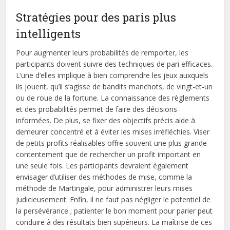
Stratégies pour des paris plus
intelligents
Pour augmenter leurs probabilités de remporter, les
participants doivent suivre des techniques de pari efficaces.
L’une d’elles implique à bien comprendre les jeux auxquels
ils jouent, qu’il s’agisse de bandits manchots, de vingt-et-un
ou de roue de la fortune. La connaissance des règlements
et des probabilités permet de faire des décisions
informées. De plus, se fixer des objectifs précis aide à
demeurer concentré et à éviter les mises irréfléchies. Viser
de petits profits réalisables offre souvent une plus grande
contentement que de rechercher un profit important en
une seule fois. Les participants devraient également
envisager d’utiliser des méthodes de mise, comme la
méthode de Martingale, pour administrer leurs mises
judicieusement. Enfin, il ne faut pas négliger le potentiel de
la persévérance ; patienter le bon moment pour parier peut
conduire à des résultats bien supérieurs. La maîtrise de ces