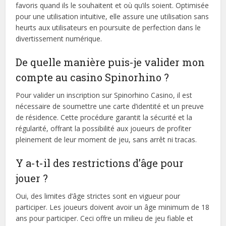
favoris quand ils le souhaitent et où qu’ils soient. Optimisée
pour une utilisation intuitive, elle assure une utilisation sans
heurts aux utilisateurs en poursuite de perfection dans le
divertissement numérique.
De quelle manière puis-je valider mon
compte au casino Spinorhino ?
Pour valider un inscription sur Spinorhino Casino, il est
nécessaire de soumettre une carte d’identité et un preuve
de résidence. Cette procédure garantit la sécurité et la
régularité, offrant la possibilité aux joueurs de profiter
pleinement de leur moment de jeu, sans arrêt ni tracas.
Y a-t-il des restrictions d’âge pour
jouer ?
Oui, des limites d’âge strictes sont en vigueur pour
participer. Les joueurs doivent avoir un âge minimum de 18
ans pour participer. Ceci offre un milieu de jeu fiable et