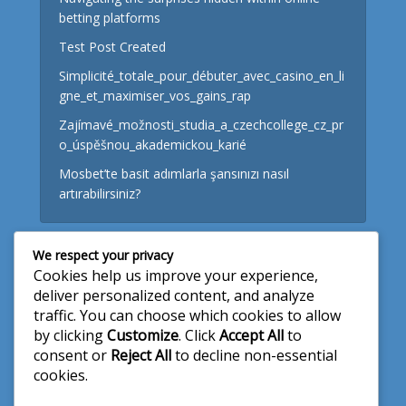
betting platforms
Test Post Created
Simplicité_totale_pour_débuter_avec_casino_en_li
gne_et_maximiser_vos_gains_rap
Zajímavé_možnosti_studia_a_czechcollege_cz_pr
o_úspěšnou_akademickou_karié
Mosbet’te basit adımlarla şansınızı nasıl
artırabilirsiniz?
We respect your privacy
Useful Links
Cookies help us improve your experience,
deliver personalized content, and analyze
About Us
traffic. You can choose which cookies to allow
by clicking
Customize
. Click
Accept All
to
Write for Us
consent or
Reject All
to decline non-essential
Privacy Policy
cookies.
Terms and Conditions