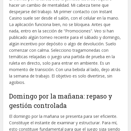
hacer un cambio de mentalidad. Mi cabeza tiene que
despejarse del trabajo. Mi primer contacto con Instant
Casino suele ser desde el salón, con el celular en la mano.
La aplicación funciona bien, no se bloquea. Antes que
nada, entro en la sección de “Promociones”. Veo si han
publicado algún torneo reciente para el sábado y domingo,
algún incentivo por depósito o algo de devolución. Suelo
comenzar con calma. Selecciono tragamonedas con
temáticas relajadas o juego una partida de prueba en la
ruleta en directo, solo para entrar en ambiente. Es un
momento de transición. Con una bebida al lado, dejo atrás
la semana de trabajo. El objetivo es solo divertirse, sin
agobios.
Domingo por la mañana: repaso y
gestión controlada
El domingo por la mañana se presenta para ser eficiente.
Constituye el instante de examinar y estructurar. Para mí,
esto constituye fundamental para que el juego siga siendo