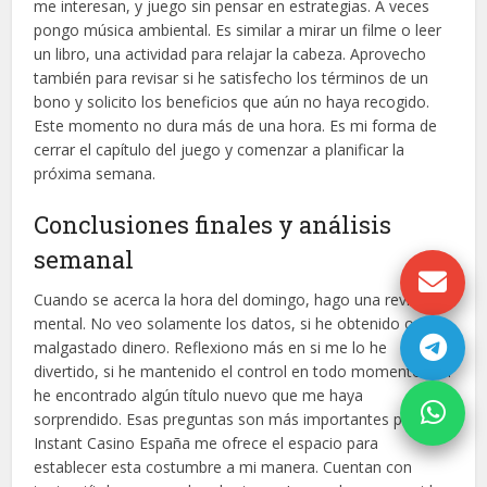
me interesan, y juego sin pensar en estrategias. A veces
pongo música ambiental. Es similar a mirar un filme o leer
un libro, una actividad para relajar la cabeza. Aprovecho
también para revisar si he satisfecho los términos de un
bono y solicito los beneficios que aún no haya recogido.
Este momento no dura más de una hora. Es mi forma de
cerrar el capítulo del juego y comenzar a planificar la
próxima semana.
Conclusiones finales y análisis
semanal
Cuando se acerca la hora del domingo, hago una revisión
mental. No veo solamente los datos, si he obtenido o
malgastado dinero. Reflexiono más en si me lo he
divertido, si he mantenido el control en todo momento o si
he encontrado algún título nuevo que me haya
sorprendido. Esas preguntas son más importantes para mí.
Instant Casino España me ofrece el espacio para
establecer esta costumbre a mi manera. Cuentan con