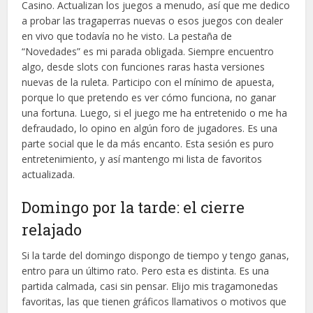
Casino. Actualizan los juegos a menudo, así que me dedico
a probar las tragaperras nuevas o esos juegos con dealer
en vivo que todavía no he visto. La pestaña de
“Novedades” es mi parada obligada. Siempre encuentro
algo, desde slots con funciones raras hasta versiones
nuevas de la ruleta. Participo con el mínimo de apuesta,
porque lo que pretendo es ver cómo funciona, no ganar
una fortuna. Luego, si el juego me ha entretenido o me ha
defraudado, lo opino en algún foro de jugadores. Es una
parte social que le da más encanto. Esta sesión es puro
entretenimiento, y así mantengo mi lista de favoritos
actualizada.
Domingo por la tarde: el cierre
relajado
Si la tarde del domingo dispongo de tiempo y tengo ganas,
entro para un último rato. Pero esta es distinta. Es una
partida calmada, casi sin pensar. Elijo mis tragamonedas
favoritas, las que tienen gráficos llamativos o motivos que