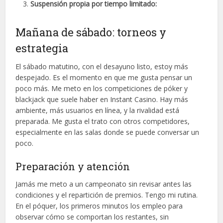
Suspensión propia por tiempo limitado:
Mañana de sábado: torneos y
estrategia
El sábado matutino, con el desayuno listo, estoy más
despejado. Es el momento en que me gusta pensar un
poco más. Me meto en los competiciones de póker y
blackjack que suele haber en Instant Casino. Hay más
ambiente, más usuarios en línea, y la rivalidad está
preparada. Me gusta el trato con otros competidores,
especialmente en las salas donde se puede conversar un
poco.
Preparación y atención
Jamás me meto a un campeonato sin revisar antes las
condiciones y el repartición de premios. Tengo mi rutina.
En el póquer, los primeros minutos los empleo para
observar cómo se comportan los restantes, sin