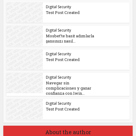
Digital Security
Test Post Created
Digital Security
Mosbet’te basit adımlarla
şansınızı nasıl...
Digital Security
Test Post Created
Digital Security
Navegar sin
complicaciones y ganar
confianza con 1win...
Digital Security
Test Post Created
About the author