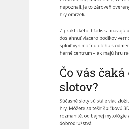
nepoznali. Je to zároveň overený
hry omrzeli.
Z praktického hľadiska mávajú pr
dosiahnuť viacero bodíkov vern
splniť výnimočnú úlohu s odmen
herné centrum – ak majú hru rad
Čo vás čaká 
slotov?
Súčasné sloty sú stále viac zlo
hry. Môžete sa tešiť špičkovú 3
rozmanité, od bájnej mytológie a
dobrodružstvá.