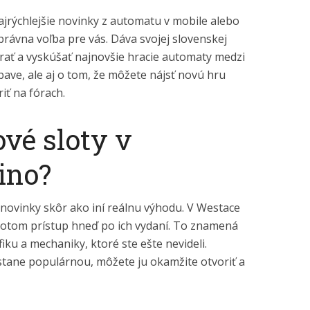
ajrýchlejšie novinky z automatu v mobile alebo
právna voľba pre vás. Dáva svojej slovenskej
ať a vyskúšať najnovšie hracie automaty medzi
ábave, ale aj o tom, že môžete nájsť novú hru
iť na fórach.
ové sloty v
ino?
novinky skôr ako iní reálnu výhodu. V Westace
lotom prístup hneď po ich vydaní. To znamená
iku a mechaniky, ktoré ste ešte nevideli.
stane populárnou, môžete ju okamžite otvoriť a