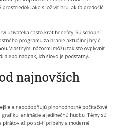
 prostriedok, ako si oživiť hru, ak ťa predošlé
ví užívatelia často krát benefity. Sú schopní
ostného programu za hranie aktuálnej hry či
ou. Vlastnými názormi môžu takisto ovplyvniť
i alebo naopak, ich slovo je podstatný.
od najnovších
žitejšie a napodobňujú plnohodnotné počítačové
D grafiku, animácie a jedinečnú hudbu. Témy sú
 pirátov až po sci-fi príbehy a moderné