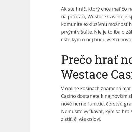
Ak ste hráč, ktorý chce mať čo n
na počítači, Westace Casino je s
komunite exkluzívnu možnosť hr
prvými v štáte. Nie je to iba o z
ešte kým o nej budú všetci hovor
Prečo hrať n
Westace Cas
V online kasínach znamená mať 
Casino dostanete k najnovším s
nové herné funkcie, čerstvú graf
Nemusíte vyčkávať, kým sa hra 
zistiť, či vás osloví.