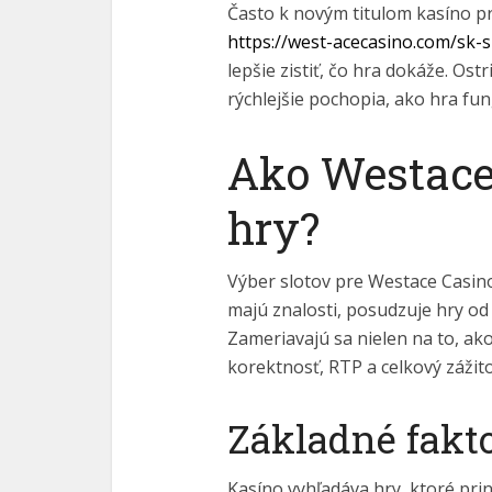
Často k novým titulom kasíno pr
https://west-acecasino.com/sk-s
lepšie zistiť, čo hra dokáže. Ostr
rýchlejšie pochopia, ako hra fun
Ako Westace
hry?
Výber slotov pre Westace Casino
majú znalosti, posudzuje hry od 
Zameriavajú sa nielen na to, ako 
korektnosť, RTP a celkový zážito
Základné fakt
Kasíno vyhľadáva hry, ktoré pri