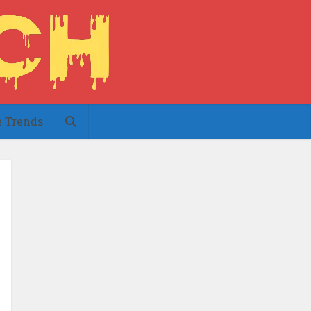
e Trends