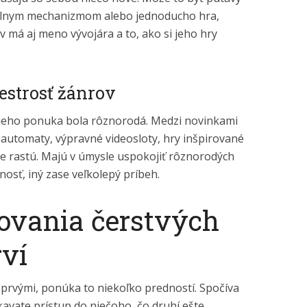
nálnym mechanizmom alebo jednoducho hra,
v má aj meno vývojára a to, ako si jeho hry
pestrosť žánrov
 jeho ponuka bola rôznorodá. Medzi novinkami
 automaty, výpravné videosloty, hry inšpirované
ále rastú. Majú v úmysle uspokojiť rôznorodých
osť, iný zase veľkolepý príbeh.
tovania čerstvých
rví
i prvými, ponúka to niekoľko predností. Spočíva
kavate prístup do niečoho, čo druhí ešte