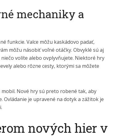
rné mechaniky a
né funkcie. Valce môžu kaskádovo padať,
vám môžu násobiť voľné otáčky. Obvyklé sú aj
 niečo volíte alebo ovplyvňujete. Niektoré hry
levely alebo rôzne cesty, ktorými sa môžete
 mobil. Nové hry sú preto robené tak, aby
e. Ovládanie je upravené na dotyk a zážitok je
.
erom nových hier v