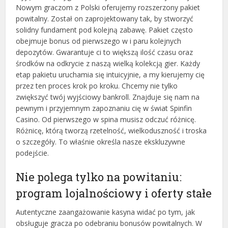
Nowym graczom z Polski oferujemy rozszerzony pakiet
powitalny. Został on zaprojektowany tak, by stworzyć
solidny fundament pod kolejną zabawę. Pakiet często
obejmuje bonus od pierwszego w i paru kolejnych
depozytów. Gwarantuje ci to większą ilość czasu oraz
środków na odkrycie z naszą wielką kolekcją gier. Każdy
etap pakietu uruchamia się intuicyjnie, a my kierujemy cię
przez ten proces krok po kroku. Chcemy nie tylko
zwiększyć twój wyjściowy bankroll. Znajduje się nam na
pewnym i przyjemnym zapoznaniu cię w świat Spinfin
Casino. Od pierwszego w spina musisz odczuć różnicę.
Różnicę, którą tworzą rzetelność, wielkoduszność i troska
o szczegóły. To właśnie określa nasze ekskluzywne
podejście.
Nie polega tylko na powitaniu:
program lojalnościowy i oferty stałe
Autentyczne zaangażowanie kasyna widać po tym, jak
obsługuje gracza po odebraniu bonusów powitalnych. W