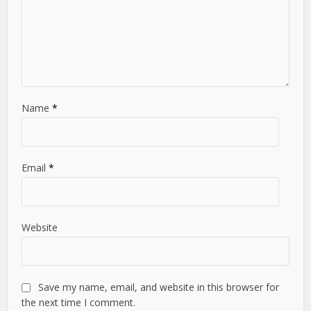
Name
*
Email
*
Website
Save my name, email, and website in this browser for
the next time I comment.