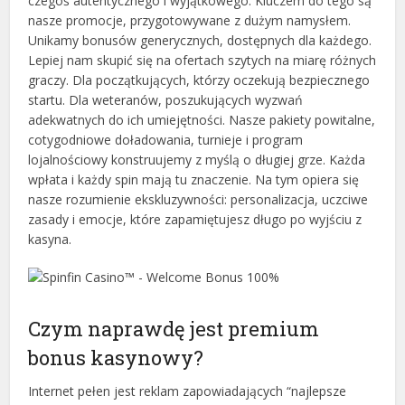
czegoś autentycznego i wyjątkowego. Kluczem do tego są
nasze promocje, przygotowywane z dużym namysłem.
Unikamy bonusów generycznych, dostępnych dla każdego.
Lepiej nam skupić się na ofertach szytych na miarę różnych
graczy. Dla początkujących, którzy oczekują bezpiecznego
startu. Dla weteranów, poszukujących wyzwań
adekwatnych do ich umiejętności. Nasze pakiety powitalne,
cotygodniowe doładowania, turnieje i program
lojalnościowy konstruujemy z myślą o długiej grze. Każda
wpłata i każdy spin mają tu znaczenie. Na tym opiera się
nasze rozumienie ekskluzywności: personalizacja, uczciwe
zasady i emocje, które zapamiętujesz długo po wyjściu z
kasyna.
Czym naprawdę jest premium
bonus kasynowy?
Internet pełen jest reklam zapowiadających “najlepsze