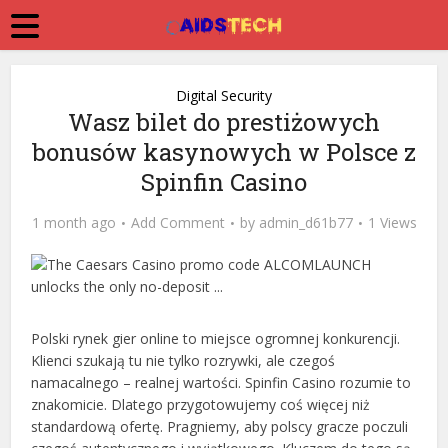
Digital Security
Wasz bilet do prestiżowych
bonusów kasynowych w Polsce z
Spinfin Casino
1 month ago
Add Comment
by
admin_d61b77
1 Views
Polski rynek gier online to miejsce ogromnej konkurencji.
Klienci szukają tu nie tylko rozrywki, ale czegoś
namacalnego – realnej wartości. Spinfin Casino rozumie to
znakomicie. Dlatego przygotowujemy coś więcej niż
standardową ofertę. Pragniemy, aby polscy gracze poczuli