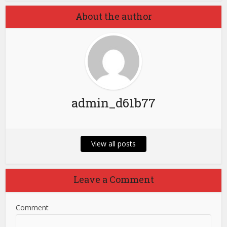
About the author
admin_d61b77
View all posts
Leave a Comment
Comment