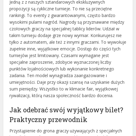
Jedną z z naszych sztandarowych ekskluzywnych
propozycji są cykliczne turnieje. To nie są przeciętne
rankingi. To eventy z gwarantowanymi, często bardzo
wysokimi pulami nagród. Nagrody są przyznawane między
czołowych graczy na specjalnej tablicy liderów. Udział w
takim turnieju dodaje grze nowy wymiar. Konkurujesz nie
tylko z automatem, ale też z innymi graczami. To wywołuje
zupełnie inne, wyjątkowe emocje. Dostęp do części tych
turniejów jest limitowany. Czasami wymagane jest
specjalne zaproszenie, zdobycie wyznaczonej liczby
punktów lojalnościowych lub wykonanie konkretnego
zadania. Ten model wynagradza zaangażowanie i
umiejętności. Daje przy okazji szansę na uzyskanie dużych
sum pieniędzy. Wszystko to w klimacie fair, wyjątkowej
rywalizacji, którą nasza społeczność bardzo docenia.
Jak odebrać swój wyjątkowy bilet?
Praktyczny przewodnik
Przystąpienie do grona graczy używających z specjalnych