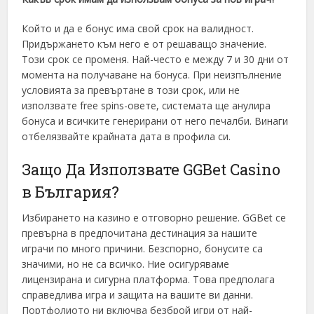
Който и да е бонус има свой срок на валидност.
Придържането към него е от решаващо значение.
Този срок се променя. Най-често е между 7 и 30 дни от
момента на получаване на бонуса. При неизпълнение
условията за превъртане в този срок, или не
използвате free spins-овете, системата ще анулира
бонуса и всичките генерирани от него печалби. Винаги
отбелязвайте крайната дата в профила си.
Защо Да Използвате GGBet Casino
в България?
Избирането на казино е отговорно решение. GGBet се
превърна в предпочитана дестинация за нашите
играчи по много причини. Безспорно, бонусите са
значими, но не са всичко. Ние осигуряваме
лицензирана и сигурна платформа. Това предполага
справедлива игра и защита на вашите ви данни.
Портфолиото ни включва безброй игри от най-