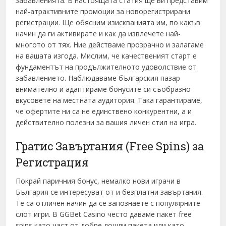
забавленията. В настоящата статия ще ви представим
най-атрактивните промоции за новорегистрирани
регистрации. Ще обясним изискванията им, по какъв
начин да ги активирате и как да извлечете най-
многото от тях. Ние действаме прозрачно и залагаме
на вашата изгода. Мислим, че качественият старт е
фундаментът на продължителното удоволствие от
забавлението. Наблюдаваме българския пазар
внимателно и адаптираме бонусите си съобразно
вкусовете на местната аудитория. Така гарантираме,
че офертите ни са не единствено конкурентни, а и
действително полезни за вашия личен стил на игра.
Гратис Завъртания (Free Spins) за
Регистрация
Покрай паричния бонус, немалко нови играчи в
България се интересуват от и безплатни завъртания.
Те са отличен начин да се запознаете с популярните
слот игри. В GGBet Casino често даваме пакет free
spins като част от добре дошли пакета или като