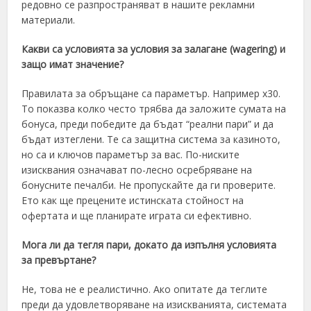
редовно се разпространяват в нашите рекламни
материали.
Какви са условията за условия за залагане (wagering) и
защо имат значение?
Правилата за обръщане са параметър. Например x30.
То показва колко често трябва да заложите сумата на
бонуса, преди победите да бъдат “реални пари” и да
бъдат изтеглени. Те са защитна система за казиното,
но са и ключов параметър за вас. По-ниските
изисквания означават по-лесно осребряване на
бонусните печалби. Не пропускайте да ги проверите.
Ето как ще прецените истинската стойност на
офертата и ще планирате играта си ефективно.
Мога ли да тегля пари, докато да изпълня условията
за превъртане?
Не, това не е реалистично. Ако опитате да теглите
преди да удовлетворяване на изискванията, системата