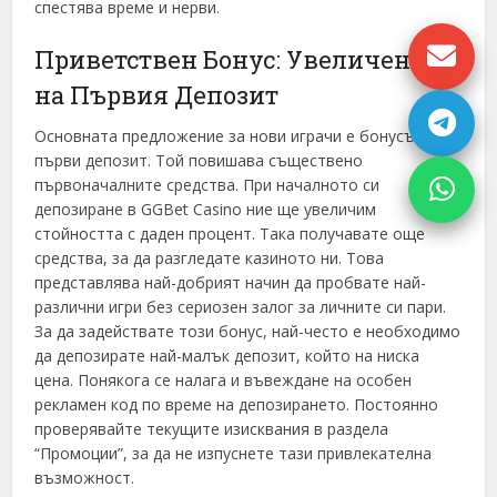
спестява време и нерви.
Приветствен Бонус: Увеличение
на Първия Депозит
Основната предложение за нови играчи е бонусът за
първи депозит. Той повишава съществено
първоначалните средства. При началното си
депозиране в GGBet Casino ние ще увеличим
стойността с даден процент. Така получавате още
средства, за да разгледате казиното ни. Това
представлява най-добрият начин да пробвате най-
различни игри без сериозен залог за личните си пари.
За да задействате този бонус, най-често е необходимо
да депозирате най-малък депозит, който на ниска
цена. Понякога се налага и въвеждане на особен
рекламен код по време на депозирането. Постоянно
проверявайте текущите изисквания в раздела
“Промоции”, за да не изпуснете тази привлекателна
възможност.