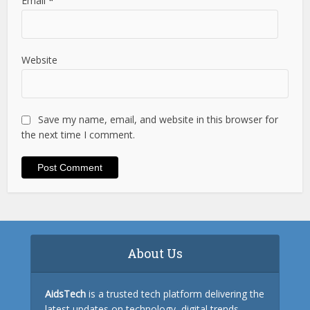
Email
*
Website
Save my name, email, and website in this browser for
the next time I comment.
About Us
AidsTech
is a trusted tech platform delivering the
latest updates on technology, digital trends,