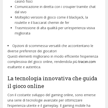
casinò fisici
Comunicazione in diretta con i croupier tramite chat
dal vivo
Molteplici versioni di gioco come il blackjack, la
roulette e il baccarat chemin de fer
Trasmissione di alta qualità per un’esperienza visiva
migliorata
Opzioni di scommessa versatili che accontentano le
diverse preferenze dei giocatori
Questi elementi migliorano in modo efficiente l’esperienza
complessiva del gioco online, rendendola più
tracxn.com
esaltante e autentica.
La tecnologia innovativa che guida
il gioco online
Con il costante sviluppo del gaming online, sono emerse
una serie di tecnologie avanzate per ottimizzare
l’esperienza utente e il gameplay. Il gaming mobile ha