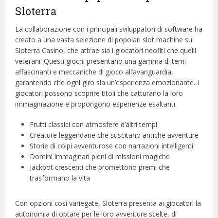
Sloterra
La collaborazione con i principali sviluppatori di software ha
creato a una vasta selezione di popolari slot machine su
Sloterra Casino, che attrae sia i giocatori neofiti che quelli
veterani. Questi giochi presentano una gamma di temi
affascinanti e meccaniche di gioco all’avanguardia,
garantendo che ogni giro sia un’esperienza emozionante. I
giocatori possono scoprire titoli che catturano la loro
immaginazione e propongono esperienze esaltanti.
Frutti classici con atmosfere d’altri tempi
Creature leggendarie che suscitano antiche avventure
Storie di colpi avventurose con narrazioni intelligenti
Domini immaginari pieni di missioni magiche
Jackpot crescenti che promettono premi che
trasformano la vita
Con opzioni così variegate, Sloterra presenta ai giocatori la
autonomia di optare per le loro avventure scelte, di