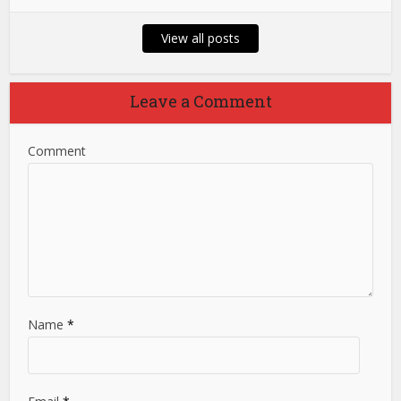
View all posts
Leave a Comment
Comment
Name
*