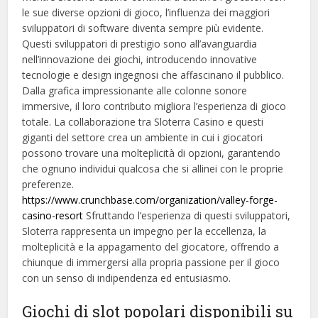
le sue diverse opzioni di gioco, l’influenza dei maggiori
sviluppatori di software diventa sempre più evidente.
Questi sviluppatori di prestigio sono all’avanguardia
nell’innovazione dei giochi, introducendo innovative
tecnologie e design ingegnosi che affascinano il pubblico.
Dalla grafica impressionante alle colonne sonore
immersive, il loro contributo migliora l’esperienza di gioco
totale. La collaborazione tra Sloterra Casino e questi
giganti del settore crea un ambiente in cui i giocatori
possono trovare una molteplicità di opzioni, garantendo
che ognuno individui qualcosa che si allinei con le proprie
preferenze.
https://www.crunchbase.com/organization/valley-forge-
casino-resort
Sfruttando l’esperienza di questi sviluppatori,
Sloterra rappresenta un impegno per la eccellenza, la
molteplicità e la appagamento del giocatore, offrendo a
chiunque di immergersi alla propria passione per il gioco
con un senso di indipendenza ed entusiasmo.
Giochi di slot popolari disponibili su