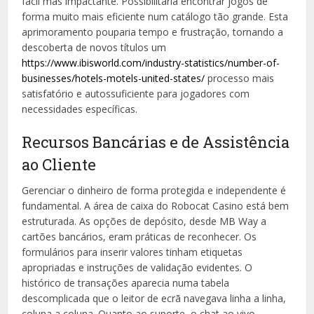
fácil mas impactante. Possibilitaria encontrar jogos de
forma muito mais eficiente num catálogo tão grande. Esta
aprimoramento pouparia tempo e frustração, tornando a
descoberta de novos títulos um
https://www.ibisworld.com/industry-statistics/number-of-
businesses/hotels-motels-united-states/
processo mais
satisfatório e autossuficiente para jogadores com
necessidades específicas.
Recursos Bancárias e de Assistência
ao Cliente
Gerenciar o dinheiro de forma protegida e independente é
fundamental. A área de caixa do Robocat Casino está bem
estruturada. As opções de depósito, desde MB Way a
cartões bancários, eram práticas de reconhecer. Os
formulários para inserir valores tinham etiquetas
apropriadas e instruções de validação evidentes. O
histórico de transações aparecia numa tabela
descomplicada que o leitor de ecrã navegava linha a linha,
coluna a coluna. Quanto ao suporte, o chat ao vivo