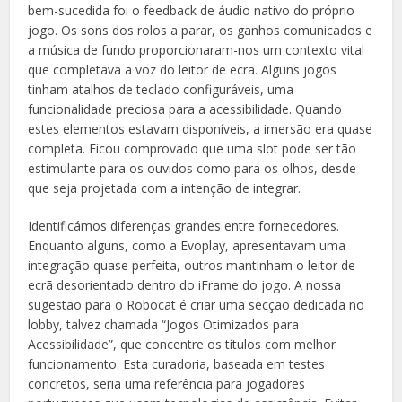
bem-sucedida foi o feedback de áudio nativo do próprio
jogo. Os sons dos rolos a parar, os ganhos comunicados e
a música de fundo proporcionaram-nos um contexto vital
que completava a voz do leitor de ecrã. Alguns jogos
tinham atalhos de teclado configuráveis, uma
funcionalidade preciosa para a acessibilidade. Quando
estes elementos estavam disponíveis, a imersão era quase
completa. Ficou comprovado que uma slot pode ser tão
estimulante para os ouvidos como para os olhos, desde
que seja projetada com a intenção de integrar.
Identificámos diferenças grandes entre fornecedores.
Enquanto alguns, como a Evoplay, apresentavam uma
integração quase perfeita, outros mantinham o leitor de
ecrã desorientado dentro do iFrame do jogo. A nossa
sugestão para o Robocat é criar uma secção dedicada no
lobby, talvez chamada “Jogos Otimizados para
Acessibilidade”, que concentre os títulos com melhor
funcionamento. Esta curadoria, baseada em testes
concretos, seria uma referência para jogadores