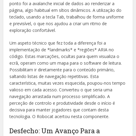
ponto foi a avalanche inicial de dados ao renderizar a
página, algo habitual em sítios dinâmicos. A utilização do
teclado, usando a tecla Tab, trabalhou de forma uniforme
e previsível, o que nos ajudou a criar um ritmo de
exploração confortável.
Um aspeto técnico que fez toda a diferença foi a
implementação de *landmarks* e *regiões* ARIA no
código. Estas marcações, ocultas para quem visualiza o
ecrã, operam como um mapa para o software de leitura.
Possibilitam ir diretamente para o conteúdo primário,
saltando listas de navegação repetitivas. Esta
característica, muitas vezes esquecida, poupou-nos tempo
valioso em cada acesso. Converteu o que seria uma
navegação arrastada num processo simplificado. A
perceção de controlo e produtividade desde o início é
decisiva para manter jogadores que contam desta
tecnologia. O Robocat acertou nesta componente.
Desfecho: Um Avanço Para a