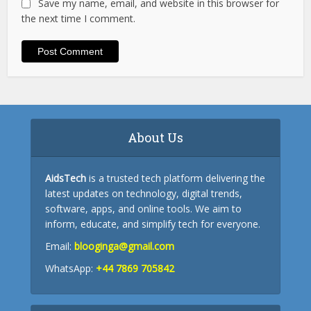
Save my name, email, and website in this browser for
the next time I comment.
About Us
AidsTech
is a trusted tech platform delivering the
latest updates on technology, digital trends,
software, apps, and online tools. We aim to
inform, educate, and simplify tech for everyone.
Email:
blooginga@gmail.com
WhatsApp:
+44 7869 705842