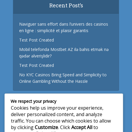
Recent Post’s
Naviguer sans effort dans l’univers des casinos
en ligne : simplicité et plaisir garantis
Test Post Created
Mobil telefonda Mostbet AZ ilə bahis etmək nə
qədər əlverişlidir?
Test Post Created
No KYC Casinos Bring Speed and Simplicity to
Online Gambling Without the Hassle
We respect your privacy
Useful Links
Cookies help us improve your experience,
deliver personalized content, and analyze
About Us
traffic. You can choose which cookies to allow
by clicking
Customize
. Click
Accept All
to
Write for Us