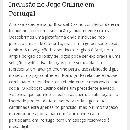
Inclusão no Jogo Online em
Portugal
A nossa experiência no Robocat Casino com leitor de ecrã
trouxe-nos com uma sensação genuinamente otimista.
Descobrimos uma plataforma onde a inclusão não
pareceu uma reflexão tardia, mas sim algo pensado desde
o início. A navegação faz sentido, o registo é fácil, uma
ampla porção do lobby de jogos pode ser explorada e uma
seleção significativa de jogos pode ser usada. Isto
representa um avanço enorme para a acessibilidade digital
no setor do jogo online em Portugal. Revela que é factível
combinar modernidade, entretenimento e responsabilidade
social. O Robocat Casino define um precedente elevado.
Evidencia que, quando as barreiras caem, a satisfação e a
liberdade podem, de fato, ser para toda a gente. A
caminhada está apenas no princípio, mas o rumo traçado
é alentador e aponta para um futuro onde cada
participante em Portugal tem um espaço reservado à
mesa digital.