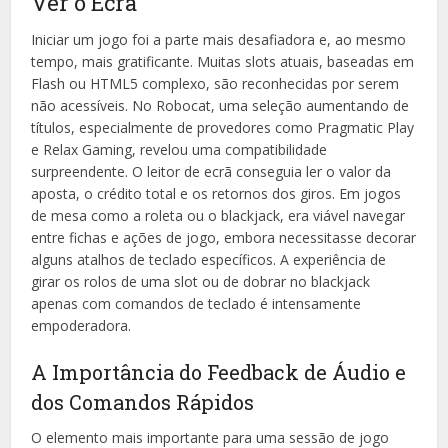
Ver o Ecrã
Iniciar um jogo foi a parte mais desafiadora e, ao mesmo
tempo, mais gratificante. Muitas slots atuais, baseadas em
Flash ou HTML5 complexo, são reconhecidas por serem
não acessíveis. No Robocat, uma seleção aumentando de
títulos, especialmente de provedores como Pragmatic Play
e Relax Gaming, revelou uma compatibilidade
surpreendente. O leitor de ecrã conseguia ler o valor da
aposta, o crédito total e os retornos dos giros. Em jogos
de mesa como a roleta ou o blackjack, era viável navegar
entre fichas e ações de jogo, embora necessitasse decorar
alguns atalhos de teclado específicos. A experiência de
girar os rolos de uma slot ou de dobrar no blackjack
apenas com comandos de teclado é intensamente
empoderadora.
A Importância do Feedback de Áudio e
dos Comandos Rápidos
O elemento mais importante para uma sessão de jogo