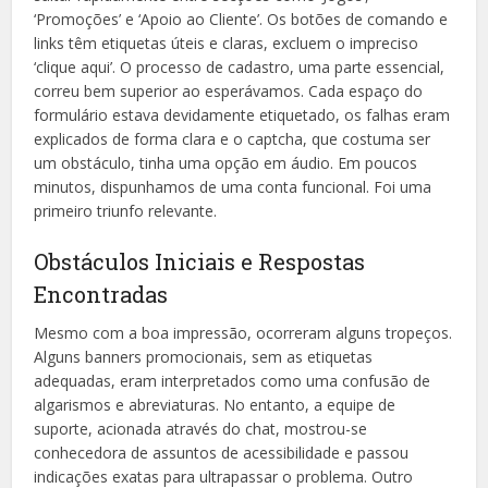
‘Promoções’ e ‘Apoio ao Cliente’. Os botões de comando e
links têm etiquetas úteis e claras, excluem o impreciso
‘clique aqui’. O processo de cadastro, uma parte essencial,
correu bem superior ao esperávamos. Cada espaço do
formulário estava devidamente etiquetado, os falhas eram
explicados de forma clara e o captcha, que costuma ser
um obstáculo, tinha uma opção em áudio. Em poucos
minutos, dispunhamos de uma conta funcional. Foi uma
primeiro triunfo relevante.
Obstáculos Iniciais e Respostas
Encontradas
Mesmo com a boa impressão, ocorreram alguns tropeços.
Alguns banners promocionais, sem as etiquetas
adequadas, eram interpretados como uma confusão de
algarismos e abreviaturas. No entanto, a equipe de
suporte, acionada através do chat, mostrou-se
conhecedora de assuntos de acessibilidade e passou
indicações exatas para ultrapassar o problema. Outro