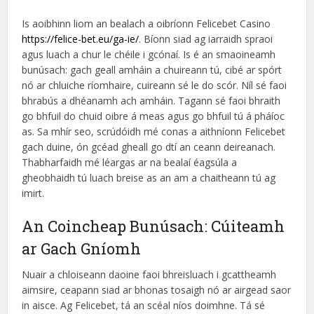
Is aoibhinn liom an bealach a oibríonn Felicebet Casino
https://felice-bet.eu/ga-ie/
. Bíonn siad ag iarraidh spraoi
agus luach a chur le chéile i gcónaí. Is é an smaoineamh
bunúsach: gach geall amháin a chuireann tú, cibé ar spórt
nó ar chluiche ríomhaire, cuireann sé le do scór. Níl sé faoi
bhrabús a dhéanamh ach amháin. Tagann sé faoi bhraith
go bhfuil do chuid oibre á meas agus go bhfuil tú á pháíoc
as. Sa mhír seo, scrúdóidh mé conas a aithníonn Felicebet
gach duine, ón gcéad gheall go dtí an ceann deireanach.
Thabharfaidh mé léargas ar na bealaí éagsúla a
gheobhaidh tú luach breise as an am a chaitheann tú ag
imirt.
An Coincheap Bunúsach: Cúiteamh
ar Gach Gníomh
Nuair a chloiseann daoine faoi bhreisluach i gcattheamh
aimsire, ceapann siad ar bhonas tosaigh nó ar airgead saor
in aisce. Ag Felicebet, tá an scéal níos doimhne. Tá sé