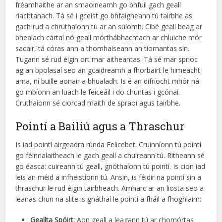
fréamhaithe ar an smaoineamh go bhfuil gach geall
riachtanach. Tá sé i gceist go bhfaigheann tú tairbhe as
gach rud a chruthaíonn tú ar an suíomh. Cibé geall beag ar
bhealach cártaí nó geall mórthábhachtach ar chluiche mór
sacair, tá córas ann a thomhaiseann an tiomantas sin.
Tugann sé rud éigin ort mar aitheantas. Tá sé mar sprioc
ag an bpolasaí seo an gcaidreamh a fhorbairt le himeacht
ama, ní buille aonair a bhualadh. Is é an difríocht mhór ná
go mbíonn an luach le feiceáil i do chuntas i gcónaí.
Cruthaíonn sé ciorcad maith de spraoi agus tairbhe.
Pointí a Bailiú agus a Thraschur
Is iad pointí airgeadra rúnda Felicebet. Cruinníonn tú pointí
go féinrialaitheach le gach geall a chuireann tú. Ritheann sé
go éasca: cuireann tú geall, gnóthaíonn tú pointí. Is cion iad
leis an méid a infheistíonn tú. Ansin, is féidir na pointí sin a
thraschur le rud éigin tairbheach. Amharc ar an liosta seo a
leanas chun na slite is gnáthaí le pointí a fháil a fhoghlaim:
Geallta Spóirt:
Aon geall a leagann tú ar chomórtas