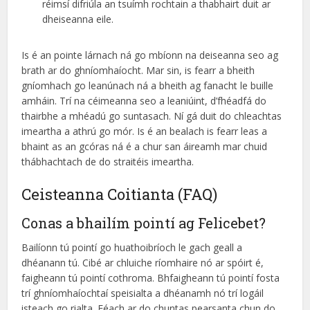
réimsí difriúla an tsuímh rochtain a thabhairt duit ar
dheiseanna eile.
Is é an pointe lárnach ná go mbíonn na deiseanna seo ag
brath ar do ghníomhaíocht. Mar sin, is fearr a bheith
gníomhach go leanúnach ná a bheith ag fanacht le buille
amháin. Trí na céimeanna seo a leaniúint, d’fhéadfá do
thairbhe a mhéadú go suntasach. Ní gá duit do chleachtas
imeartha a athrú go mór. Is é an bealach is fearr leas a
bhaint as an gcóras ná é a chur san áireamh mar chuid
thábhachtach de do straitéis imeartha.
Ceisteanna Coitianta (FAQ)
Conas a bhailím pointí ag Felicebet?
Bailíonn tú pointí go huathoibríoch le gach geall a
dhéanann tú. Cibé ar chluiche ríomhaire nó ar spóirt é,
faigheann tú pointí cothroma. Bhfaigheann tú pointí fosta
trí ghníomhaíochtaí speisialta a dhéanamh nó trí logáil
isteach go rialta. Féach ar do chuntas pearsanta chun do