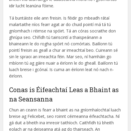
idir lucht leanúna fóirne.
Tá buntáiste eile ann freisin. Is féidir go mbeadh rátaí
malartaithe níos fearr agat ar do chuid pointí má tá tú
gníomhach i réimse na spóirt. Tá an córas socraithe don
ghrúpa seo. Chífidh tú tairiscintí a thaispeánann a
bhaineann le do rogha spóirt nó comórtais. Bailíonn tú
pointí freisin as geall a chur ar imeachtaí beo. Cuireann sé
sin le spraoi an imeachta féin. Mar seo, ní hamháin go
mbíonn tú ag gáire nuair a éiríonn le do gheall. Bailíonn tú
luach breise i gcónaí. Is cuma an éiríonn leat nó nach n-
éiríonn.
Conas is Éifeachtaí Leas a Bhaint as
na Seansanna
Chun an ceann is fearr a bhaint as na gníomhaíochtaí luach
breise ag Felicebet, seo roinnt céimeanna éifeachtacha. Ní
gá duit a bheith ina imreoir taithíoch. Caithfidh tú bheith
eolach ar na deiseanna atá ag do thairseach. An