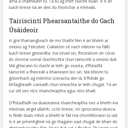
ama a chaitheann tú. Tá tú ag imirt cluiche buan. Is é an
luach breise ná an deis do thionchar a mhéadú.
Tairiscintí Phearsantaithe do Gach
Úsáideoir
Is gné tharraingteach de mo thaithí féin é an bhéim ar
oiriúnú ag Felicebet. Ciallaíonn sé nach mbíonn na fáiltí
luach breise ginearálta. Ina ionad sin, fhostaíonn an córas
do shonraí sonraí cluichíochta chun tairiscintí a oiriúnú duit.
Má ghlacann tú cluichí ar leith go seasta, d’fhéadfá
tairiscintí a fheiceáil a bhaineann leo sin. Má bhíonn tú
gníomhach ag tréimhsí sonracha den lá, b’fhéidir go
bhfaigheadh cuireadh chun imeachta ar leith chugat. Tá an
cur stíl seo níos shaincheaptha agus níos bhailí.
D’fhéadfadh na duaiseanna shaincheaptha seo a bheith ina
mbónais airgid ullamh, scóir breise, nó spriocanna deacra.
Is féidir duais mhór a bheith le fáil má chomhlíonann tú iad.
Is é an príomhghné ná go thagann siad chugat de bharr do
ghníomhaíochta féin. Ní gá duit iad a fhiafraí. Thagann siad