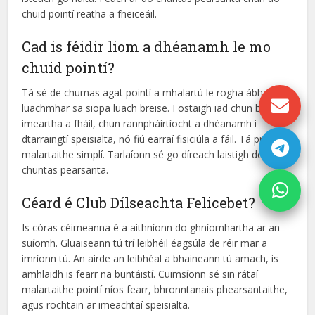
chuid pointí reatha a fheiceáil.
Cad is féidir liom a dhéanamh le mo
chuid pointí?
Tá sé de chumas agat pointí a mhalartú le rogha ábhar
luachmhar sa siopa luach breise. Fostaigh iad chun bonais
imeartha a fháil, chun rannpháirtíocht a dhéanamh i
dtarraingtí speisialta, nó fiú earraí fisiciúla a fáil. Tá próiseas
malartaithe simplí. Tarlaíonn sé go díreach laistigh de do
chuntas pearsanta.
Céard é Club Dílseachta Felicebet?
Is córas céimeanna é a aithníonn do ghníomhartha ar an
suíomh. Gluaiseann tú trí leibhéil éagsúla de réir mar a
imríonn tú. An airde an leibhéal a bhaineann tú amach, is
amhlaidh is fearr na buntáistí. Cuimsíonn sé sin rátaí
malartaithe pointí níos fearr, bhronntanais phearsantaithe,
agus rochtain ar imeachtaí speisialta.