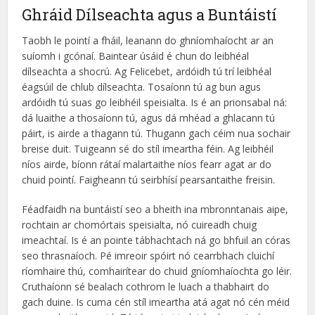
Ghráid Dílseachta agus a Buntáistí
Taobh le pointí a fháil, leanann do ghníomhaíocht ar an
suíomh i gcónaí. Baintear úsáid é chun do leibhéal
dílseachta a shocrú. Ag Felicebet, ardóidh tú trí leibhéal
éagsúil de chlub dílseachta. Tosaíonn tú ag bun agus
ardóidh tú suas go leibhéil speisialta. Is é an prionsabal ná:
dá luaithe a thosaíonn tú, agus dá mhéad a ghlacann tú
páirt, is airde a thagann tú. Thugann gach céim nua sochair
breise duit. Tuigeann sé do stíl imeartha féin. Ag leibhéil
níos airde, bíonn rátaí malartaithe níos fearr agat ar do
chuid pointí. Faigheann tú seirbhísí pearsantaithe freisin.
Féadfaidh na buntáistí seo a bheith ina mbronntanais aipe,
rochtain ar chomórtais speisialta, nó cuireadh chuig
imeachtaí. Is é an pointe tábhachtach ná go bhfuil an córas
seo thrasnaíoch. Pé imreoir spóirt nó cearrbhach cluichí
ríomhaire thú, comhairítear do chuid gníomhaíochta go léir.
Cruthaíonn sé bealach cothrom le luach a thabhairt do
gach duine. Is cuma cén stíl imeartha atá agat nó cén méid