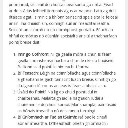
príomhrud, seiceáil do chuntas pearsanta go rialta. Féach
ar do stádas leibhéil tiomnais agus ar na pointí atá ag dul i
dtaisce agat. Is minic a bhíonn tairiscintí speisialta le feiceáil
ansin. Ina dhiaidh sin, coinnigh súil ar imeachtaí reatha.
Seiceáil an suíomh nó do ríomhphost go rialta. Féach an
bhfuil comórtas nó dúshlán speisialta ar siúl a thabharfadh
pointí breise duit.
Imir go Cothrom:
Ní gá gealla móra a chur. Is fearr
gealla comhsheasmhacha a chur de réir do bhuiséid.
Bailíonn siad pointí le himeacht téarma.
Bí Feasach:
Léigh na coinníollacha agus coinníollacha
a ghabhann le gach tairiscint luach breise. Cinntigh go
dtuigeann tú conas an leas is fearr a bhaint astu.
Úsáid do Pointí:
Ná lig do chuid pointí dul in
chaillteanas. Malartaigh iad le haghaidh rudaí a
chuireann le do chuid spraoi. Mar shampla, bain úsáid
as bónais imeartha nó deiseanna tarraingt.
Bí Gníomhach ar Fud an tSuímh:
Ná bac le cineál
aonair imeartha. D’fhéadfadh bheith gníomhach i