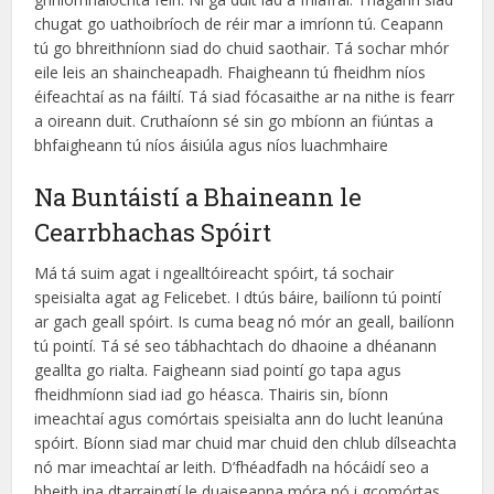
chugat go uathoibríoch de réir mar a imríonn tú. Ceapann
tú go bhreithníonn siad do chuid saothair. Tá sochar mhór
eile leis an shaincheapadh. Fhaigheann tú fheidhm níos
éifeachtaí as na fáiltí. Tá siad fócasaithe ar na nithe is fearr
a oireann duit. Cruthaíonn sé sin go mbíonn an fiúntas a
bhfaigheann tú níos áisiúla agus níos luachmhaire
Na Buntáistí a Bhaineann le
Cearrbhachas Spóirt
Má tá suim agat i ngealltóireacht spóirt, tá sochair
speisialta agat ag Felicebet. I dtús báire, bailíonn tú pointí
ar gach geall spóirt. Is cuma beag nó mór an geall, bailíonn
tú pointí. Tá sé seo tábhachtach do dhaoine a dhéanann
geallta go rialta. Faigheann siad pointí go tapa agus
fheidhmíonn siad iad go héasca. Thairis sin, bíonn
imeachtaí agus comórtais speisialta ann do lucht leanúna
spóirt. Bíonn siad mar chuid mar chuid den chlub dílseachta
nó mar imeachtaí ar leith. D’fhéadfadh na hócáidí seo a
bheith ina dtarraingtí le duaiseanna móra nó i gcomórtas