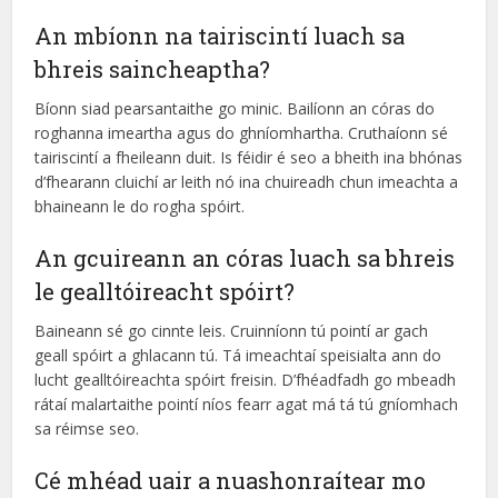
An mbíonn na tairiscintí luach sa
bhreis saincheaptha?
Bíonn siad pearsantaithe go minic. Bailíonn an córas do
roghanna imeartha agus do ghníomhartha. Cruthaíonn sé
tairiscintí a fheileann duit. Is féidir é seo a bheith ina bhónas
d’fhearann cluichí ar leith nó ina chuireadh chun imeachta a
bhaineann le do rogha spóirt.
An gcuireann an córas luach sa bhreis
le gealltóireacht spóirt?
Baineann sé go cinnte leis. Cruinníonn tú pointí ar gach
geall spóirt a ghlacann tú. Tá imeachtaí speisialta ann do
lucht gealltóireachta spóirt freisin. D’fhéadfadh go mbeadh
rátaí malartaithe pointí níos fearr agat má tá tú gníomhach
sa réimse seo.
Cé mhéad uair a nuashonraítear mo