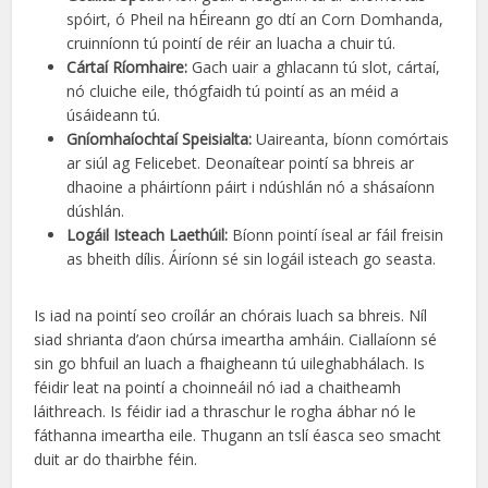
spóirt, ó Pheil na hÉireann go dtí an Corn Domhanda,
cruinníonn tú pointí de réir an luacha a chuir tú.
Cártaí Ríomhaire:
Gach uair a ghlacann tú slot, cártaí,
nó cluiche eile, thógfaidh tú pointí as an méid a
úsáideann tú.
Gníomhaíochtaí Speisialta:
Uaireanta, bíonn comórtais
ar siúl ag Felicebet. Deonaítear pointí sa bhreis ar
dhaoine a pháirtíonn páirt i ndúshlán nó a shásaíonn
dúshlán.
Logáil Isteach Laethúil:
Bíonn pointí íseal ar fáil freisin
as bheith dílis. Áiríonn sé sin logáil isteach go seasta.
Is iad na pointí seo croílár an chórais luach sa bhreis. Níl
siad shrianta d’aon chúrsa imeartha amháin. Ciallaíonn sé
sin go bhfuil an luach a fhaigheann tú uileghabhálach. Is
féidir leat na pointí a choinneáil nó iad a chaitheamh
láithreach. Is féidir iad a thraschur le rogha ábhar nó le
fáthanna imeartha eile. Thugann an tslí éasca seo smacht
duit ar do thairbhe féin.