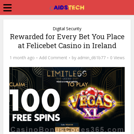
Digital Security
Rewarded for Every Bet You Place
at Felicebet Casino in Ireland
1 month ago
Add Comment
by
admin_d61b77
0 Views