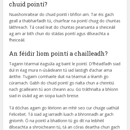
chuid pointí?
Nuashonraítear do chuid pointí i bhfíor-am. Tar éis gach
geall a thabharfaidh tú, chuirfear na pointí chuig do chuntas
láithreach. Tá cead leat do chuntas pearsanta a sheiceáil
ag am ar bith chun do stádas pointí agus dílseachta a
fheiceáil.
An féidir liom pointí a chailleadh?
Tagann téarmaí éagsúla ag baint le pointí. D’fhéadfadh siad
dul in éag mura n-úsáideann tú iad laistigh d’achar ama
áirithe. Tugaim comhairle duit na téarmaí a léamh go
cúramach. Gabh do chuid pointí go rialta chun a chinntiú
nach gcailleann tú aon cheann acu. Go tráthrialta a bhíonn
siad in úsáid ag an siopa luach breise.
Tá dóchas agam go léiríonn an mhír seo cur chuige uathúil
Felicebet. Tá siad ag iarraidh luach a bhronnadh ar gach
gníomh. Ó na pointí a bhailíonn tú go dtí na leibhéil
dílseachta a shroicheann tú, tá an córas deartha chun gach