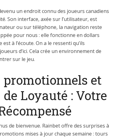
devenu un endroit connu des joueurs canadiens
é. Son interface, axée sur l’utilisateur, est
nateur ou sur téléphone, la navigation reste
ppée pour nous : elle fonctionne en dollars
 est à l’écoute. On a le ressenti qu’ils
oueurs d’ici. Cela crée un environnement de
trer sur le jeu.
promotionnels et
de Loyauté : Votre
 Récompensé
nus de bienvenue. Rainbet offre des surprises à
promotions mises à jour chaque semaine : tours