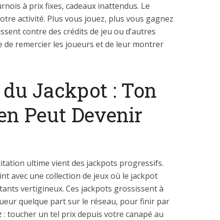
rnois à prix fixes, cadeaux inattendus. Le
otre activité. Plus vous jouez, plus vous gagnez
issent contre des crédits de jeu ou d’autres
e de remercier les joueurs et de leur montrer
 du Jackpot : Ton
en Peut Devenir
tation ultime vient des jackpots progressifs.
nt avec une collection de jeux où le jackpot
tants vertigineux. Ces jackpots grossissent à
eur quelque part sur le réseau, pour finir par
 : toucher un tel prix depuis votre canapé au