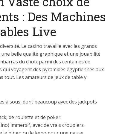
 Vaste choix de
nts : Des Machines
ables Live
 diversité. Le casino travaille avec les grands
 une belle qualité graphique et une jouabilité
embarras du choix parmi des centaines de
s qui voyagent des pyramides égyptiennes aux
pas tout. Les amateurs de jeux de table y
es à sous, dont beaucoup avec des jackpots
ack, de roulette et de poker.
ino) immersif, avec de vrais croupiers.
e le bingo ou le keno pour une pause