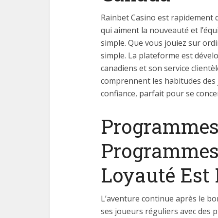
Rainbet Casino est rapidement 
qui aiment la nouveauté et l’équit
simple. Que vous jouiez sur ordi
simple. La plateforme est dévelo
canadiens et son service clientèle
comprennent les habitudes des j
confiance, parfait pour se concen
Programmes 
Programmes 
Loyauté Est
L’aventure continue après le bo
ses joueurs réguliers avec des 