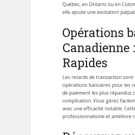
Québec, en Ontario ou en Colomb
elle ajoute une excitation palpa
Opérations b
Canadienne :
Rapides
Les retards de transaction sont 
opérations bancaires pour les 
de paiement les plus répandus c
complication. Vous gérez facileme
avec une efficacité notable. Cet
professionnalisme et améliore n