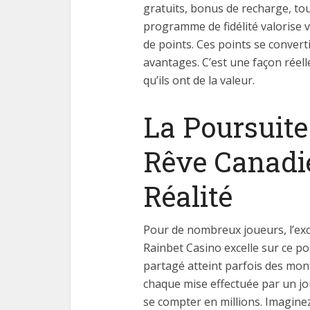
gratuits, bonus de recharge, tou
programme de fidélité valorise v
de points. Ces points se convert
avantages. C’est une façon réell
qu’ils ont de la valeur.
La Poursuite
Rêve Canadi
Réalité
Pour de nombreux joueurs, l’exci
Rainbet Casino excelle sur ce poi
partagé atteint parfois des mon
chaque mise effectuée par un jou
se compter en millions. Imaginez