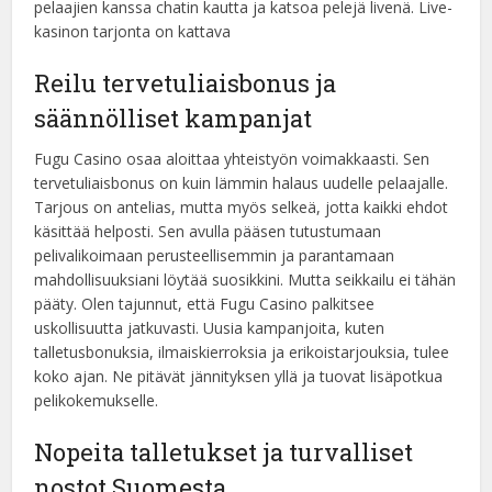
pelaajien kanssa chatin kautta ja katsoa pelejä livenä. Live-
kasinon tarjonta on kattava
Reilu tervetuliaisbonus ja
säännölliset kampanjat
Fugu Casino osaa aloittaa yhteistyön voimakkaasti. Sen
tervetuliaisbonus on kuin lämmin halaus uudelle pelaajalle.
Tarjous on antelias, mutta myös selkeä, jotta kaikki ehdot
käsittää helposti. Sen avulla pääsen tutustumaan
pelivalikoimaan perusteellisemmin ja parantamaan
mahdollisuuksiani löytää suosikkini. Mutta seikkailu ei tähän
pääty. Olen tajunnut, että Fugu Casino palkitsee
uskollisuutta jatkuvasti. Uusia kampanjoita, kuten
talletusbonuksia, ilmaiskierroksia ja erikoistarjouksia, tulee
koko ajan. Ne pitävät jännityksen yllä ja tuovat lisäpotkua
pelikokemukselle.
Nopeita talletukset ja turvalliset
nostot Suomesta