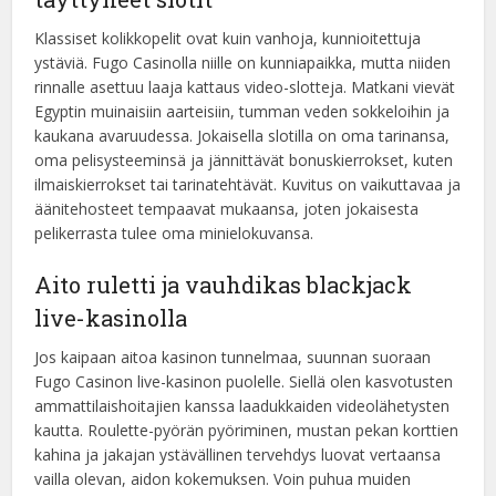
Klassiset kolikkopelit ovat kuin vanhoja, kunnioitettuja
ystäviä. Fugo Casinolla niille on kunniapaikka, mutta niiden
rinnalle asettuu laaja kattaus video-slotteja. Matkani vievät
Egyptin muinaisiin aarteisiin, tumman veden sokkeloihin ja
kaukana avaruudessa. Jokaisella slotilla on oma tarinansa,
oma pelisysteeminsä ja jännittävät bonuskierrokset, kuten
ilmaiskierrokset tai tarinatehtävät. Kuvitus on vaikuttavaa ja
äänitehosteet tempaavat mukaansa, joten jokaisesta
pelikerrasta tulee oma minielokuvansa.
Aito ruletti ja vauhdikas blackjack
live-kasinolla
Jos kaipaan aitoa kasinon tunnelmaa, suunnan suoraan
Fugo Casinon live-kasinon puolelle. Siellä olen kasvotusten
ammattilaishoitajien kanssa laadukkaiden videolähetysten
kautta. Roulette-pyörän pyöriminen, mustan pekan korttien
kahina ja jakajan ystävällinen tervehdys luovat vertaansa
vailla olevan, aidon kokemuksen. Voin puhua muiden