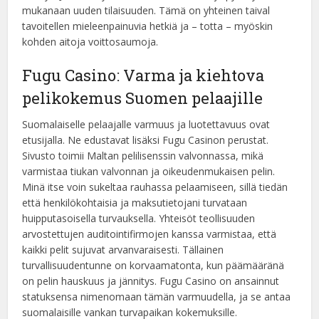
mukanaan uuden tilaisuuden. Tämä on yhteinen taival
tavoitellen mieleenpainuvia hetkiä ja – totta – myöskin
kohden aitoja voittosaumoja.
Fugu Casino: Varma ja kiehtova
pelikokemus Suomen pelaajille
Suomalaiselle pelaajalle varmuus ja luotettavuus ovat
etusijalla. Ne edustavat lisäksi Fugu Casinon perustat.
Sivusto toimii Maltan pelilisenssin valvonnassa, mikä
varmistaa tiukan valvonnan ja oikeudenmukaisen pelin.
Minä itse voin sukeltaa rauhassa pelaamiseen, sillä tiedän
että henkilökohtaisia ja maksutietojani turvataan
huipputasoisella turvauksella. Yhteisöt teollisuuden
arvostettujen auditointifirmojen kanssa varmistaa, että
kaikki pelit sujuvat arvanvaraisesti. Tällainen
turvallisuudentunne on korvaamatonta, kun päämääränä
on pelin hauskuus ja jännitys. Fugu Casino on ansainnut
statuksensa nimenomaan tämän varmuudella, ja se antaa
suomalaisille vankan turvapaikan kokemuksille.