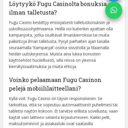
Löytyykö Fugu Casinolta bonuksia
ilman talletusta?
Fugu Casino keskittyy ensisijaisesti talletusbonuksiin ja
uskollisuusohjelmaansa. Heillä voi kuitenkin ajoittain olla
kampanjoita, jotka sisältävät ilmaiskierroksia tai muita
palkintoja ilman talletusta. Pysyt parhaiten ajan tasalla
seuraamalla ‘Kampanjat’-osiota sivustolla ja tilaamalla
heidän uutiskirjeensä. Muista aina lukea bonusten
käyttöehdot huolellisesti, sillä niissä on yleensä
kierrätysvaatimuksia ja muita ehtoja.
Voinko pelaamaan Fugu Casinon
pelejä mobiililaitteellani?
Kyllä voit. Fugu Casino on täysin responsiivinen. Se
tarkoittaa, että se sopeutuu automaattisesti puhelimesi tai
tabletisi näytön kokoon. Et tarvitse erillistä sovellusta, vaan
käytät vain laitteesi selainta kirjautumiseen. Kaikki pelit,
maksutoiminnot ja asiakastuki ovat saatavilla