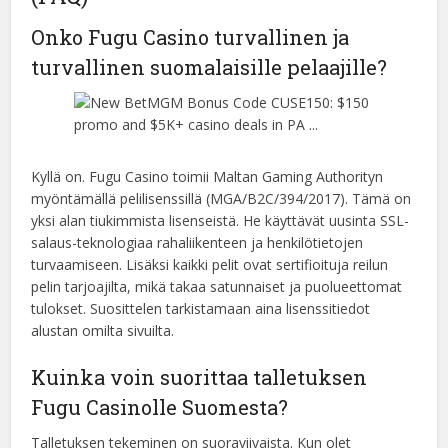
Onko Fugu Casino turvallinen ja
turvallinen suomalaisille pelaajille?
Kyllä on. Fugu Casino toimii Maltan Gaming Authorityn
myöntämällä pelilisenssillä (MGA/B2C/394/2017). Tämä on
yksi alan tiukimmista lisenseistä. He käyttävät uusinta SSL-
salaus-teknologiaa rahaliikenteen ja henkilötietojen
turvaamiseen. Lisäksi kaikki pelit ovat sertifioituja reilun
pelin tarjoajilta, mikä takaa satunnaiset ja puolueettomat
tulokset. Suosittelen tarkistamaan aina lisenssitiedot
alustan omilta sivuilta.
Kuinka voin suorittaa talletuksen
Fugu Casinolle Suomesta?
Talletuksen tekeminen on suoraviivaista. Kun olet