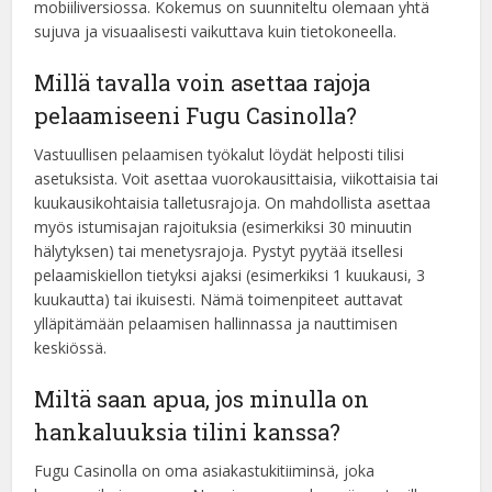
mobiiliversiossa. Kokemus on suunniteltu olemaan yhtä
sujuva ja visuaalisesti vaikuttava kuin tietokoneella.
Millä tavalla voin asettaa rajoja
pelaamiseeni Fugu Casinolla?
Vastuullisen pelaamisen työkalut löydät helposti tilisi
asetuksista. Voit asettaa vuorokausittaisia, viikottaisia tai
kuukausikohtaisia talletusrajoja. On mahdollista asettaa
myös istumisajan rajoituksia (esimerkiksi 30 minuutin
hälytyksen) tai menetysrajoja. Pystyt pyytää itsellesi
pelaamiskiellon tietyksi ajaksi (esimerkiksi 1 kuukausi, 3
kuukautta) tai ikuisesti. Nämä toimenpiteet auttavat
ylläpitämään pelaamisen hallinnassa ja nauttimisen
keskiössä.
Miltä saan apua, jos minulla on
hankaluuksia tilini kanssa?
Fugu Casinolla on oma asiakastukitiiminsä, joka