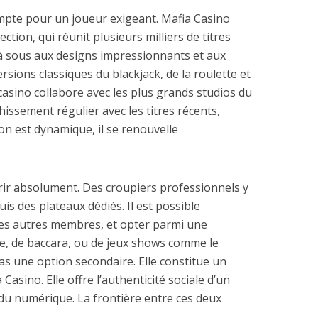
compte pour un joueur exigeant. Mafia Casino
ction, qui réunit plusieurs milliers de titres
s à sous aux designs impressionnants et aux
rsions classiques du blackjack, de la roulette et
casino collabore avec les plus grands studios du
issement régulier avec les titres récents,
tion est dynamique, il se renouvelle
vrir absolument. Des croupiers professionnels y
uis des plateaux dédiés. Il est possible
es autres membres, et opter parmi une
te, de baccara, ou de jeux shows comme le
as une option secondaire. Elle constitue un
asino. Elle offre l’authenticité sociale d’un
 du numérique. La frontière entre ces deux