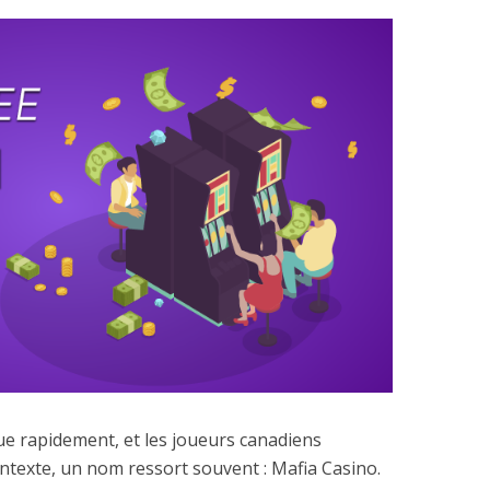
ue rapidement, et les joueurs canadiens
texte, un nom ressort souvent : Mafia Casino.