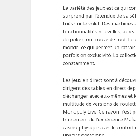
La variété des jeux est ce qui 
surprend par l’étendue de sa séle
triés sur le volet. Des machine
fonctionnalités nouvelles, aux ve
du poker, on trouve de tout. Le 
monde, ce qui permet un rafraîch
parfois en exclusivité. La collec
constamment.
Les jeux en direct sont à décou
dirigent des tables en direct dep
d’échanger avec eux-mêmes et l
multitude de versions de roulet
Monopoly Live. Ce rayon n’est p
fondement de l’expérience Mafia C
casino physique avec le confort
univers s’estompe.