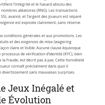
ifient l’intégrité et le hasard absolu des
e nombres aléatoires (RNG). Les transactions
 SSL avancé, et l’argent des joueurs est séparé
 exigence est exposée clairement, sans réserve.
x conditions générales et aux promotions. Les
tuits et des exigences de mise (wagering
çon claire et lisible. Aucune clause équivoque
 processus de vérification d’identité (KYC), bien
 la fraude, est décrit pas à pas. Cette honnêteté
 joueur connaît précisément dans quoi il
’un divertissement sans mauvaises surprises.
e Jeux Inégalé et
le Évolution