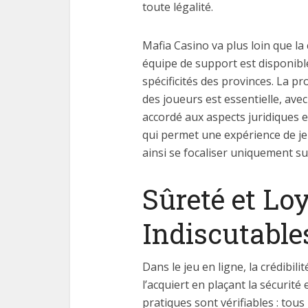
toute légalité.
Mafia Casino va plus loin que la
équipe de support est disponible
spécificités des provinces. La p
des joueurs est essentielle, ave
accordé aux aspects juridiques et
qui permet une expérience de je
ainsi se focaliser uniquement sur
Sûreté et Loy
Indiscutable
Dans le jeu en ligne, la crédibil
l’acquiert en plaçant la sécurité
pratiques sont vérifiables : tou