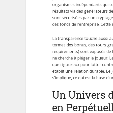
organismes indépendants qui cert
résultats via des générateurs d
sont sécurisées par un cryptage
des fonds de l’entreprise. Cette
La transparence touche aussi au
termes des bonus, des tours gra
requirements) sont exposés de fa
ne cherche à piéger le joueur. Le
que rigoureux pour lutter contre
établit une relation durable. Le
s’implique, ce qui est la base d
Un Univers d
en Perpétuel