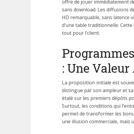
offre de jouer immédiatement d
sans download. Les diffusions d
HD remarquable, sans latence vi
d’une table traditionnelle. Cette
tout pour l’client.
Programmes e
: Une Valeur
La proposition initiale est souve
distingue par son ampleur et sa 
étalé sur les premiers dépôts p
Surtout, les conditions qui l’ent
permet de transformer les bonus 
une illusion commerciale, mais 