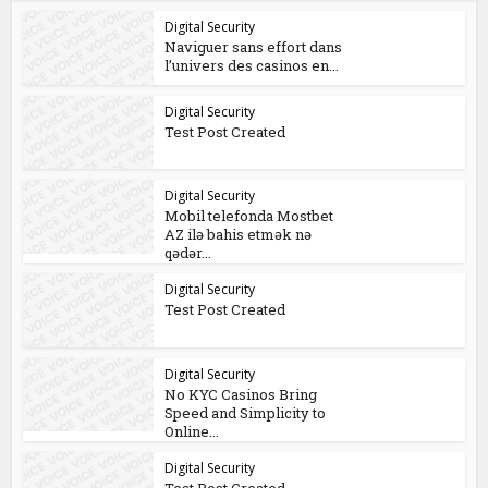
Digital Security
Naviguer sans effort dans
l’univers des casinos en...
Digital Security
Test Post Created
Digital Security
Mobil telefonda Mostbet
AZ ilə bahis etmək nə
qədər...
Digital Security
Test Post Created
Digital Security
No KYC Casinos Bring
Speed and Simplicity to
Online...
Digital Security
Test Post Created