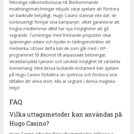
frikostiga välkomstbonusar till återkommande
insättningsmatchningar inbjuds varje spelare att förstora
sin bankrulle betydligt. Hugo Casino stannar inte där; de
kontinuerligt förnyar sina kampanjer, vilket garanterar att
trogna medlemmar alltid har nya möjligheter att gå
segrande. Turneringar med frestande prispotter ökar
spänningen vidare och bjuder in tävlingsinstinkter att
medverka. Utöver detta kan de som går med i VIP-
programmet få åtkomst till anpassade belöningar,
skräddarsydda tjänster och särskild möjlighet till särskilda
evenemang. Med dessa lockande incitament kan spelare
på Hugo Casino förbättra sin spelresa och förstora sina
tillfällen att vinna stort. Alla är segrare i denna magiska
miljö!
FAQ
Vilka uttagsmetoder kan användas på
Hugo Casino?
Hugo Casino erbjuder flera uttagsmetoder, inklusive e-