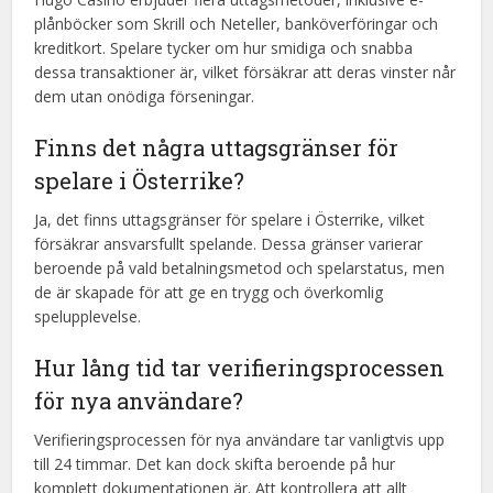
plånböcker som Skrill och Neteller, banköverföringar och
kreditkort. Spelare tycker om hur smidiga och snabba
dessa transaktioner är, vilket försäkrar att deras vinster når
dem utan onödiga förseningar.
Finns det några uttagsgränser för
spelare i Österrike?
Ja, det finns uttagsgränser för spelare i Österrike, vilket
försäkrar ansvarsfullt spelande. Dessa gränser varierar
beroende på vald betalningsmetod och spelarstatus, men
de är skapade för att ge en trygg och överkomlig
spelupplevelse.
Hur lång tid tar verifieringsprocessen
för nya användare?
Verifieringsprocessen för nya användare tar vanligtvis upp
till 24 timmar. Det kan dock skifta beroende på hur
komplett dokumentationen är. Att kontrollera att allt