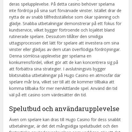
deras spelupplevelse. På detta casino behöver spelarna
inte fördröja på sina surt förvärvade vinster. Istället drar de
nytta de av snabb tillfredsställelse som ökar spänning och
glädje. Snabba utbetalningar demonstrerar på ett fokus för
kundservice, vilket bygger förtroende och lojalitet bland
rutinerade spelare. Dessutom tillåter den smidiga
uttagsprocessen det lätt för spelare att investera om sina
vinster eller glädjas av dem utan överflödiga fördröjningar.
Denna sömlösa upplevelse ger spelarna en
konkurrensfördel, vilket gör att de kan koncentrera sig på
att förbättra sina strategier. I avslutningsvis bygger
blixtsnabba utbetalningar på Hugo Casino en atmosfär där
spelare mår bra, vilket ser till att de kommer tillbaka att
komma tillbaka för mer nervkittlande spel. Använd din tid
väl på ett casino som värdesätter din tid.
Spelutbud och användarupplevelse
Även om spelare kan dras till Hugo Casino för dess snabbt
utbetalningar, är det det mångsidiga spelutbudet och den