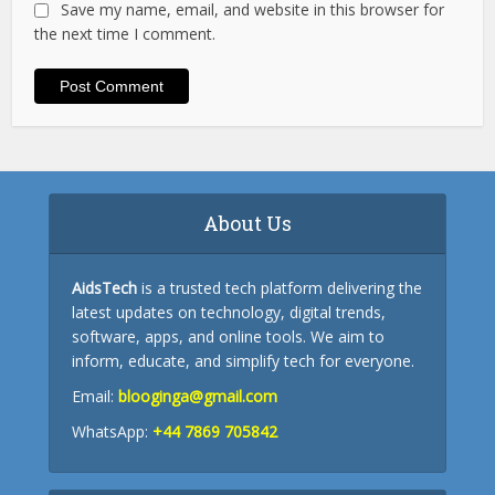
Save my name, email, and website in this browser for
the next time I comment.
About Us
AidsTech
is a trusted tech platform delivering the
latest updates on technology, digital trends,
software, apps, and online tools. We aim to
inform, educate, and simplify tech for everyone.
Email:
blooginga@gmail.com
WhatsApp:
+44 7869 705842