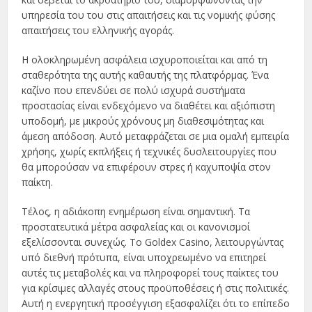
υπηρεσία του του στις απαιτήσεις και τις νομικής φύσης
απαιτήσεις του ελληνικής αγοράς.
Η ολοκληρωμένη ασφάλεια ισχυροποιείται και από τη
σταθερότητα της αυτής καθαυτής της πλατφόρμας. Ένα
καζίνο που επενδύει σε πολύ ισχυρά συστήματα
προστασίας είναι ενδεχόμενο να διαθέτει και αξιόπιστη
υποδομή, με μικρούς χρόνους μη διαθεσιμότητας και
άμεση απόδοση. Αυτό μεταφράζεται σε μια ομαλή εμπειρία
χρήσης, χωρίς εκπλήξεις ή τεχνικές δυσλειτουργίες που
θα μπορούσαν να επιφέρουν στρες ή καχυποψία στον
παίκτη.
Τέλος, η αδιάκοπη ενημέρωση είναι σημαντική. Τα
προστατευτικά μέτρα ασφαλείας και οι κανονισμοί
εξελίσσονται συνεχώς. Το Goldex Casino, λειτουργώντας
υπό διεθνή πρότυπα, είναι υποχρεωμένο να επιτηρεί
αυτές τις μεταβολές και να πληροφορεί τους παίκτες του
για κρίσιμες αλλαγές στους προϋποθέσεις ή στις πολιτικές.
Αυτή η ενεργητική προσέγγιση εξασφαλίζει ότι το επίπεδο