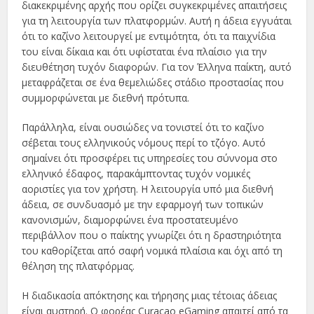
διακεκριμένης αρχής που ορίζει συγκεκριμένες απαιτήσεις
για τη λειτουργία των πλατφορμών. Αυτή η άδεια εγγυάται
ότι το καζίνο λειτουργεί με εντιμότητα, ότι τα παιχνίδια
του είναι δίκαια και ότι υφίσταται ένα πλαίσιο για την
διευθέτηση τυχόν διαφορών. Για τον Έλληνα παίκτη, αυτό
μεταφράζεται σε ένα θεμελιώδες στάδιο προστασίας που
συμμορφώνεται με διεθνή πρότυπα.
Παράλληλα, είναι ουσιώδες να τονιστεί ότι το καζίνο
σέβεται τους ελληνικούς νόμους περί το τζόγο. Αυτό
σημαίνει ότι προσφέρει τις υπηρεσίες του σύννομα στο
ελληνικό έδαφος, παρακάμπτοντας τυχόν νομικές
αοριστίες για τον χρήστη. Η λειτουργία υπό μια διεθνή
άδεια, σε συνδυασμό με την εφαρμογή των τοπικών
κανονισμών, διαμορφώνει ένα προστατευμένο
περιβάλλον που ο παίκτης γνωρίζει ότι η δραστηριότητα
του καθορίζεται από σαφή νομικά πλαίσια και όχι από τη
θέληση της πλατφόρμας.
Η διαδικασία απόκτησης και τήρησης μιας τέτοιας άδειας
είναι αυστηρή. Ο φορέας Curacao eGaming απαιτεί από τα