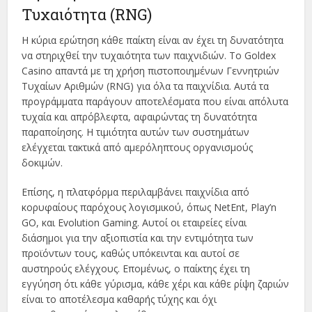
Τυχαιότητα (RNG)
Η κύρια ερώτηση κάθε παίκτη είναι αν έχει τη δυνατότητα
να στηριχθεί την τυχαιότητα των παιχνιδιών. Το Goldex
Casino απαντά με τη χρήση πιστοποιημένων Γεννητριών
Τυχαίων Αριθμών (RNG) για όλα τα παιχνίδια. Αυτά τα
προγράμματα παράγουν αποτελέσματα που είναι απόλυτα
τυχαία και απρόβλεφτα, αφαιρώντας τη δυνατότητα
παραποίησης. Η τιμιότητα αυτών των συστημάτων
ελέγχεται τακτικά από αμερόληπτους οργανισμούς
δοκιμών.
Επίσης, η πλατφόρμα περιλαμβάνει παιχνίδια από
κορυφαίους παρόχους λογισμικού, όπως NetEnt, Play’n
GO, και Evolution Gaming. Αυτοί οι εταιρείες είναι
διάσημοι για την αξιοπιστία και την εντιμότητα των
προϊόντων τους, καθώς υπόκεινται και αυτοί σε
αυστηρούς ελέγχους. Επομένως, ο παίκτης έχει τη
εγγύηση ότι κάθε γύρισμα, κάθε χέρι και κάθε ρίψη ζαριών
είναι το αποτέλεσμα καθαρής τύχης και όχι