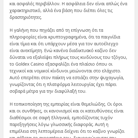
και ασφαλές περιβάλλον. Η ασφάλεια δεν είναι απλώς ένα
χαρακτηριστικό, αλλά ένα βάση που διέπει όλες τις
δραστηριότητες.
Η γαλήνη που πηγάζει από τη επίγνωση ότι τα
πληροφορίες είναι κρυπτογραφημένα, ότι τα παιγνίδια
είναι τίμια και ότι υπάρχουν μέσα για τον αυτοέλεγχο
είναι ανεκτίμητη. Ενώ κανένα διαδικτυακό καζίνο δεν
δύναται να εξαλείψει πλήρως τους κινδύνους του τζόγου,
το Goldex Casino εξασφαλίζει ένα πλαίσιο όπου οι
τεχνικοί και νομικοί κίνδυνοι μειώνονται στο ελάχιστο.
Αυτό επιτρέπει στον παίκτη να εστιάζει στην ψυχαγωγία,
γνωρίζοντας ότι η πλατφόρμα λειτουργίας έχει πάρει
σοβαρά μέτρα για την διαφύλαξή του.
Η τοπικοποίηση της εμπειρίας είναι θεμελιώδης. Οι όροι
και οι συνθήκες, οι κανονισμοί και οι κατευθύνσεις είναι
διαθέσιμοι σε σαφή Ελληνικά, εμποδίζοντας τυχόν
παρεξηγήσεις λόγω γλωσσικής διαφοράς. Αυτή η
επιμέλεια στη λεπτομέρεια δείχνει ότι το καζίνο γνωρίζει
και σέβεται το ακροατήριο του, διαμορφώνοντας την