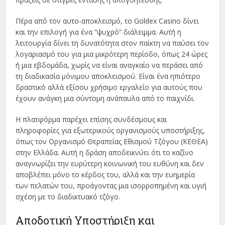
Πέρα από τον αυτο-αποκλεισμό, το Goldex Casino δίνει
και την επιλογή για ένα “ψυχρό” διάλειμμα. Αυτή η
λειτουργία δίνει τη δυνατότητα στον παίκτη να παύσει τον
λογαριασμό του για μια μικρότερη περίοδο, όπως 24 ώρες
ή μια εβδομάδα, χωρίς να είναι αναγκαίο να περάσει από
τη διαδικασία μόνιμου αποκλεισμού. Είναι ένα ηπιότερο
δραστικό αλλά εξίσου χρήσιμο εργαλείο για αυτούς που
έχουν ανάγκη μια σύντομη ανάπαυλα από το παιχνίδι.
Η πλατφόρμα παρέχει επίσης συνδέσμους και
πληροφορίες για εξωτερικούς οργανισμούς υποστήριξης,
όπως τον Οργανισμό Θεραπείας Εθισμού Τζόγου (ΚΕΘΕΑ)
στην Ελλάδα. Αυτή η δράση αποδεικνύει ότι το καζίνο
αναγνωρίζει την ευρύτερη κοινωνική του ευθύνη και δεν
αποβλέπει μόνο το κέρδος του, αλλά και την ευημερία
των πελατών του, προάγοντας μια ισορροπημένη και υγιή
σχέση με το διαδικτυακό τζόγο.
Αποδοτική Υποστήριξη και