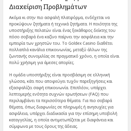
Διαχείριση Προβλημάτων
Ακόμα κι στην πιο ασφαλή πλατφόρμα, ενδέχεται να
προκύψουν ζητήματα ή τεχνικά ζητήματα. Η ποιότητα της
υποστήριξης πελατών είναι ένας ξεκάθαρος δείκτης του
πόσο σοβαρά ένα καζίνο παίρνει την ασφάλεια και την
εμπειρία των χρηστών του. Το Goldex Casino διαθέτει
πολλαπλά κανάλια επικοινωνίας, μεταξύ άλλων της
ζωντανής συνομιλίας σε πραγματικό χρόνο, η οποία είναι
πολύ χρήσιμη για άμεσες απορίες.
Η ομάδα υποστήριξης είναι προσβάσιμη σε ελληνική
γλώσσα, κάτι που αποφεύγει τυχόν παρεξηγήσεις και
εξασφαλίζει σαφή επικοινωνία. Επιπλέον, υπάρχει
λεπτομερής ενότητα συχνών ερωτήσεων (FAQ) που
περιλαμβάνει τα περισσότερα θέματα. Για πιο σοβαρά
θέματα, όπως διαφωνίες σε πληρωμές ή ανησυχίες για
ασφάλεια, υπάρχει διαδικασία για την επίσημη υποβολή
καταγγελίας, η οποία αντιμετωπίζεται με διαφάνεια και
σύμφωνα με τους όρους της άδειας.