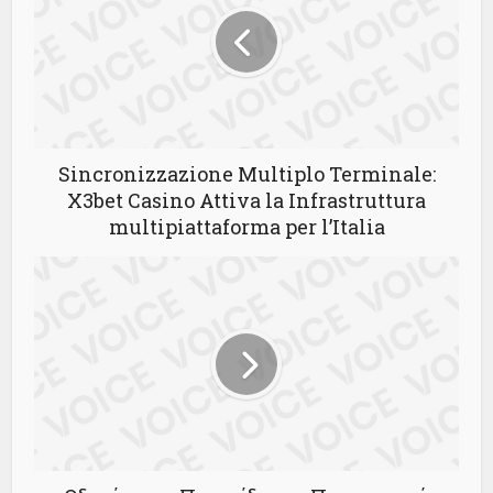
Sincronizzazione Multiplo Terminale:
X3bet Casino Attiva la Infrastruttura
multipiattaforma per l’Italia