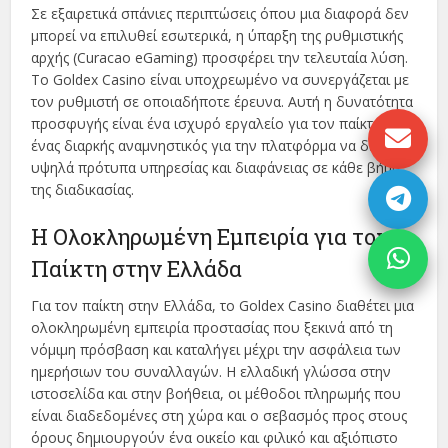
Σε εξαιρετικά σπάνιες περιπτώσεις όπου μια διαφορά δεν
μπορεί να επιλυθεί εσωτερικά, η ύπαρξη της ρυθμιστικής
αρχής (Curacao eGaming) προσφέρει την τελευταία λύση.
Το Goldex Casino είναι υποχρεωμένο να συνεργάζεται με
τον ρυθμιστή σε οποιαδήποτε έρευνα. Αυτή η δυνατότητα
προσφυγής είναι ένα ισχυρό εργαλείο για τον παίκτη και
ένας διαρκής αναμνηστικός για την πλατφόρμα να διατηρεί
υψηλά πρότυπα υπηρεσίας και διαφάνειας σε κάθε βήμα
της διαδικασίας.
Η Ολοκληρωμένη Εμπειρία για τον
Παίκτη στην Ελλάδα
Για τον παίκτη στην Ελλάδα, το Goldex Casino διαθέτει μια
ολοκληρωμένη εμπειρία προστασίας που ξεκινά από τη
νόμιμη πρόσβαση και καταλήγει μέχρι την ασφάλεια των
ημερήσιων του συναλλαγών. Η ελλαδική γλώσσα στην
ιστοσελίδα και στην βοήθεια, οι μέθοδοι πληρωμής που
είναι διαδεδομένες στη χώρα και ο σεβασμός προς στους
όρους δημιουργούν ένα οικείο και φιλικό και αξιόπιστο