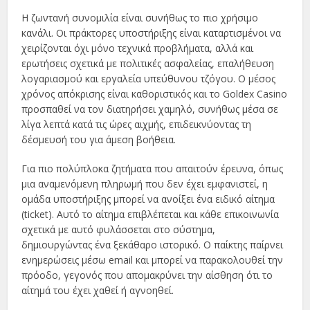
Η ζωντανή συνομιλία είναι συνήθως το πιο χρήσιμο
κανάλι. Οι πράκτορες υποστήριξης είναι καταρτισμένοι να
χειρίζονται όχι μόνο τεχνικά προβλήματα, αλλά και
ερωτήσεις σχετικά με πολιτικές ασφαλείας, επαλήθευση
λογαριασμού και εργαλεία υπεύθυνου τζόγου. Ο μέσος
χρόνος απόκρισης είναι καθοριστικός και το Goldex Casino
προσπαθεί να τον διατηρήσει χαμηλό, συνήθως μέσα σε
λίγα λεπτά κατά τις ώρες αιχμής, επιδεικνύοντας τη
δέσμευσή του για άμεση βοήθεια.
Για πιο πολύπλοκα ζητήματα που απαιτούν έρευνα, όπως
μια αναμενόμενη πληρωμή που δεν έχει εμφανιστεί, η
ομάδα υποστήριξης μπορεί να ανοίξει ένα ειδικό αίτημα
(ticket). Αυτό το αίτημα επιβλέπεται και κάθε επικοινωνία
σχετικά με αυτό φυλάσσεται στο σύστημα,
δημιουργώντας ένα ξεκάθαρο ιστορικό. Ο παίκτης παίρνει
ενημερώσεις μέσω email και μπορεί να παρακολουθεί την
πρόοδο, γεγονός που απομακρύνει την αίσθηση ότι το
αίτημά του έχει χαθεί ή αγνοηθεί.