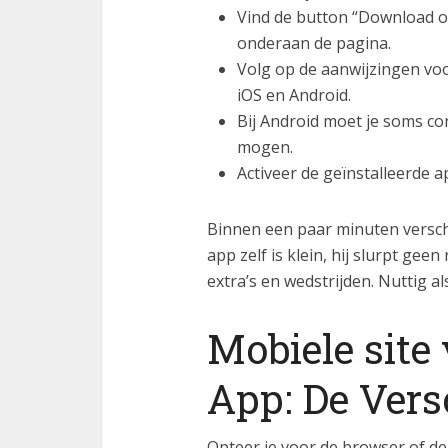
Vind de button “Download on
onderaan de pagina.
Volg op de aanwijzingen voo
iOS en Android.
Bij Android moet je soms c
mogen.
Activeer de geïnstalleerde a
Binnen een paar minuten versch
app zelf is klein, hij slurpt gee
extra’s en wedstrijden. Nuttig al
Mobiele site
App: De Vers
Opteer je voor de browser of de 