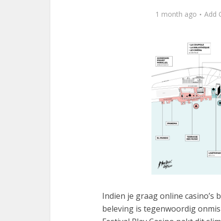
1 month ago
Add 
Indien je graag online casino’s 
beleving is tegenwoordig onmi