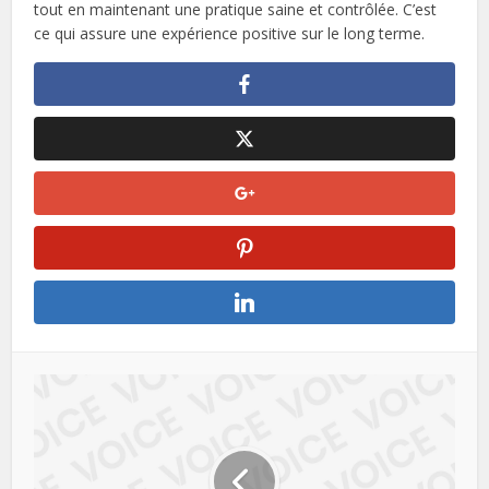
tout en maintenant une pratique saine et contrôlée. C’est
ce qui assure une expérience positive sur le long terme.