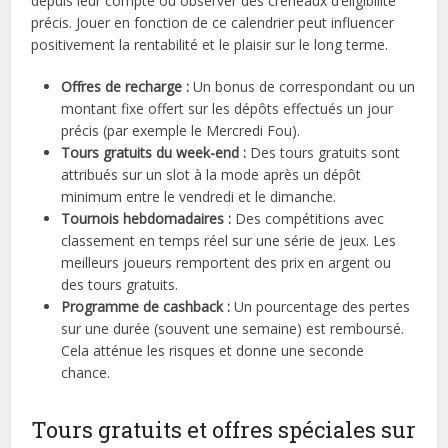
depuis leur compte ou observer des créneaux d’éligibilité
précis. Jouer en fonction de ce calendrier peut influencer
positivement la rentabilité et le plaisir sur le long terme.
Offres de recharge :
Un bonus de correspondant ou un
montant fixe offert sur les dépôts effectués un jour
précis (par exemple le Mercredi Fou).
Tours gratuits du week-end :
Des tours gratuits sont
attribués sur un slot à la mode après un dépôt
minimum entre le vendredi et le dimanche.
Tournois hebdomadaires :
Des compétitions avec
classement en temps réel sur une série de jeux. Les
meilleurs joueurs remportent des prix en argent ou
des tours gratuits.
Programme de cashback :
Un pourcentage des pertes
sur une durée (souvent une semaine) est remboursé.
Cela atténue les risques et donne une seconde
chance.
Tours gratuits et offres spéciales sur