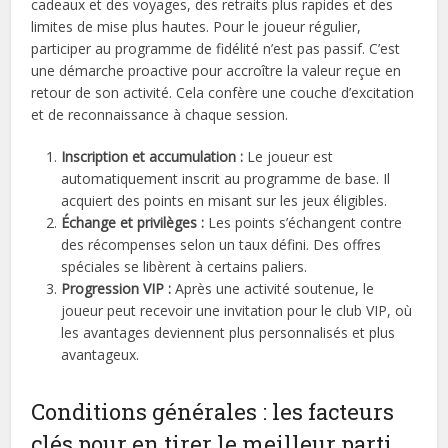
cadeaux et des voyages, des retraits plus rapides et des
limites de mise plus hautes. Pour le joueur régulier,
participer au programme de fidélité n’est pas passif. C’est
une démarche proactive pour accroître la valeur reçue en
retour de son activité. Cela confère une couche d’excitation
et de reconnaissance à chaque session.
Inscription et accumulation :
Le joueur est
automatiquement inscrit au programme de base. Il
acquiert des points en misant sur les jeux éligibles.
Échange et privilèges :
Les points s’échangent contre
des récompenses selon un taux défini. Des offres
spéciales se libèrent à certains paliers.
Progression VIP :
Après une activité soutenue, le
joueur peut recevoir une invitation pour le club VIP, où
les avantages deviennent plus personnalisés et plus
avantageux.
Conditions générales : les facteurs
clés pour en tirer le meilleur parti