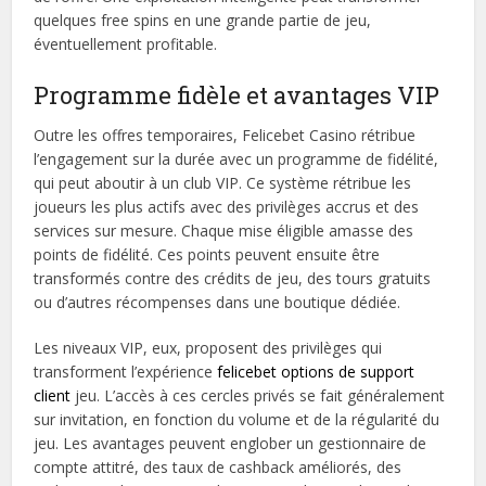
quelques free spins en une grande partie de jeu,
éventuellement profitable.
Programme fidèle et avantages VIP
Outre les offres temporaires, Felicebet Casino rétribue
l’engagement sur la durée avec un programme de fidélité,
qui peut aboutir à un club VIP. Ce système rétribue les
joueurs les plus actifs avec des privilèges accrus et des
services sur mesure. Chaque mise éligible amasse des
points de fidélité. Ces points peuvent ensuite être
transformés contre des crédits de jeu, des tours gratuits
ou d’autres récompenses dans une boutique dédiée.
Les niveaux VIP, eux, proposent des privilèges qui
transforment l’expérience
felicebet options de support
client
jeu. L’accès à ces cercles privés se fait généralement
sur invitation, en fonction du volume et de la régularité du
jeu. Les avantages peuvent englober un gestionnaire de
compte attitré, des taux de cashback améliorés, des