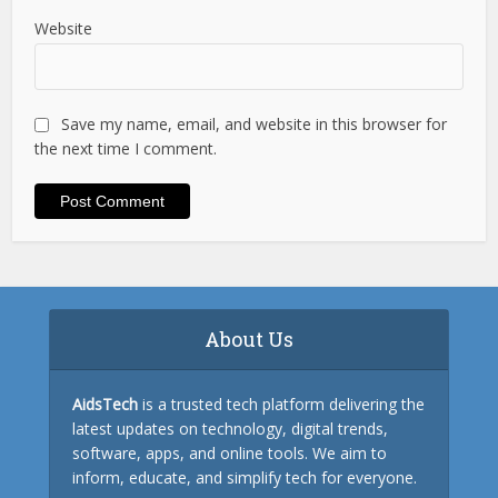
Website
Save my name, email, and website in this browser for
the next time I comment.
About Us
AidsTech
is a trusted tech platform delivering the
latest updates on technology, digital trends,
software, apps, and online tools. We aim to
inform, educate, and simplify tech for everyone.