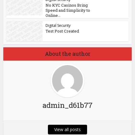
No KYC Casinos Bring
Speed and Simplicity to
Online...
Digital Security
Test Post Created
About the author
admin_d61b77
View all posts