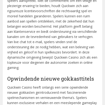
spelers aanspreekt. Met de commitment om een veilige en
plezierige ervaring te bieden, houdt Quickwin zich aan
rigoureuze licentievoorschriften die rechtvaardig spel en
moreel handelen garanderen. Spelers kunnen een ruim
aanbod aan spellen ontdekken, met de zekerheid dat hun
belangen worden beschermd. Het platform geeft belang
aan klantenservice en biedt ondersteuning via verschillende
kanalen om de tevredenheid van gebruikers te verhogen.
Van live chat tot e-mail, spelers vinden snel de
ondersteuning die ze nodig hebben, wat een beleving van
vrijheid en geloof in hun spelkeuzes bevordert. In deze
dynamische omgeving bewijst Quickwin Casino zich als een
topkeuze voor diegenen die autonomie zoeken in online
gaming.
Opwindende nieuwe gokkasttitels
Quickwin Casino heeft onlangs een serie opwindende
nieuwe gokkasten geïntroduceerd met fascinerende
spelmechanismen en vernieuwende thema’s. Spelers
kunnen exclusieve verhalen en een meeslepende gameplay