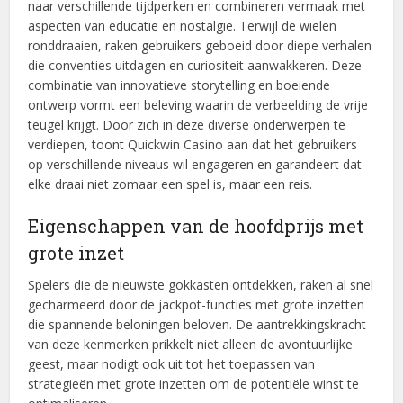
naar verschillende tijdperken en combineren vermaak met
aspecten van educatie en nostalgie. Terwijl de wielen
ronddraaien, raken gebruikers geboeid door diepe verhalen
die conventies uitdagen en curiositeit aanwakkeren. Deze
combinatie van innovatieve storytelling en boeiende
ontwerp vormt een beleving waarin de verbeelding de vrije
teugel krijgt. Door zich in deze diverse onderwerpen te
verdiepen, toont Quickwin Casino aan dat het gebruikers
op verschillende niveaus wil engageren en garandeert dat
elke draai niet zomaar een spel is, maar een reis.
Eigenschappen van de hoofdprijs met
grote inzet
Spelers die de nieuwste gokkasten ontdekken, raken al snel
gecharmeerd door de jackpot-functies met grote inzetten
die spannende beloningen beloven. De aantrekkingskracht
van deze kenmerken prikkelt niet alleen de avontuurlijke
geest, maar nodigt ook uit tot het toepassen van
strategieën met grote inzetten om de potentiële winst te