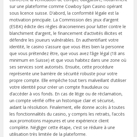
sur une plateforme comme Cowboy Spin Casino opérant
sous licence suisse. D’abord, la conformité légale est la
motivation principale. La Commission des jeux d’argent
(ESBK) édicte des règles draconiennes pour lutter contre le
blanchiment d’argent, le financement d’activités illicites et
défendre les joueurs vulnérables. En authentifiant votre
identité, le casino s’assure que vous êtes bien la personne
que vous prétendez être, que vous avez l’âge légal (18 ans
minimum en Suisse) et que vous habitez dans une zone où
ses services sont autorisés. Ensuite, cette procédure
représente une barrière de sécurité robuste pour votre
propre compte. Elle empêche tout tiers malveillant d’utiliser
votre identité pour créer un compte frauduleux ou
d’accéder à vos fonds. En cas de litige ou de réclamation,
un compte vérifié offre un historique clair et sécurisé,
aidant la résolution. Finalement, elle donne accès à toutes
les fonctionnalités du casino, y compris les retraits, l’accès
aux promotions majeures et une expérience client
complète. Négliger cette étape, c’est se réduire à une
utilisation très limitée de la plateforme.