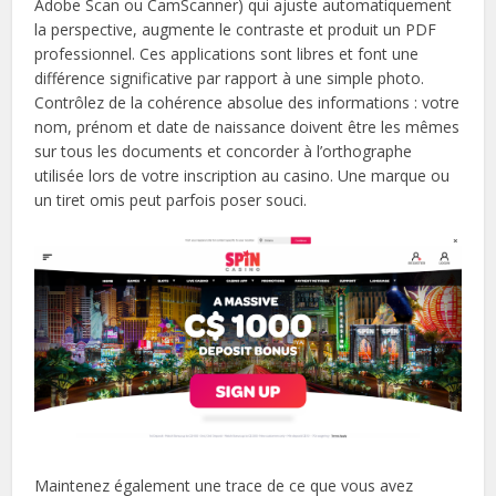
Adobe Scan ou CamScanner) qui ajuste automatiquement
la perspective, augmente le contraste et produit un PDF
professionnel. Ces applications sont libres et font une
différence significative par rapport à une simple photo.
Contrôlez de la cohérence absolue des informations : votre
nom, prénom et date de naissance doivent être les mêmes
sur tous les documents et concorder à l’orthographe
utilisée lors de votre inscription au casino. Une marque ou
un tiret omis peut parfois poser souci.
Maintenez également une trace de ce que vous avez