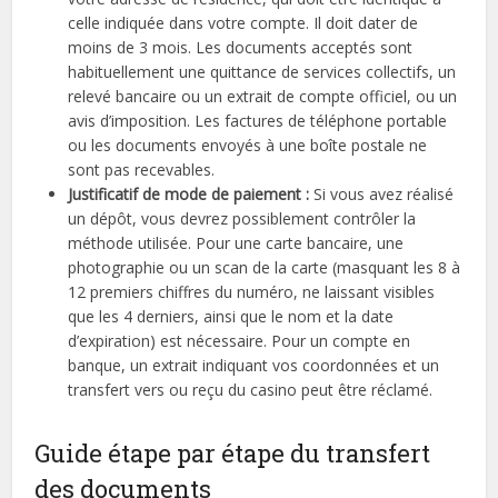
celle indiquée dans votre compte. Il doit dater de
moins de 3 mois. Les documents acceptés sont
habituellement une quittance de services collectifs, un
relevé bancaire ou un extrait de compte officiel, ou un
avis d’imposition. Les factures de téléphone portable
ou les documents envoyés à une boîte postale ne
sont pas recevables.
Justificatif de mode de paiement :
Si vous avez réalisé
un dépôt, vous devrez possiblement contrôler la
méthode utilisée. Pour une carte bancaire, une
photographie ou un scan de la carte (masquant les 8 à
12 premiers chiffres du numéro, ne laissant visibles
que les 4 derniers, ainsi que le nom et la date
d’expiration) est nécessaire. Pour un compte en
banque, un extrait indiquant vos coordonnées et un
transfert vers ou reçu du casino peut être réclamé.
Guide étape par étape du transfert
des documents