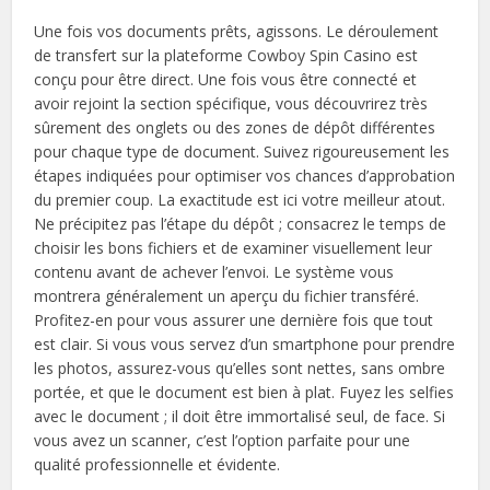
Une fois vos documents prêts, agissons. Le déroulement
de transfert sur la plateforme Cowboy Spin Casino est
conçu pour être direct. Une fois vous être connecté et
avoir rejoint la section spécifique, vous découvrirez très
sûrement des onglets ou des zones de dépôt différentes
pour chaque type de document. Suivez rigoureusement les
étapes indiquées pour optimiser vos chances d’approbation
du premier coup. La exactitude est ici votre meilleur atout.
Ne précipitez pas l’étape du dépôt ; consacrez le temps de
choisir les bons fichiers et de examiner visuellement leur
contenu avant de achever l’envoi. Le système vous
montrera généralement un aperçu du fichier transféré.
Profitez-en pour vous assurer une dernière fois que tout
est clair. Si vous vous servez d’un smartphone pour prendre
les photos, assurez-vous qu’elles sont nettes, sans ombre
portée, et que le document est bien à plat. Fuyez les selfies
avec le document ; il doit être immortalisé seul, de face. Si
vous avez un scanner, c’est l’option parfaite pour une
qualité professionnelle et évidente.