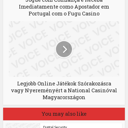
Imediatamente como Apostador em
Portugal com o Fugu Casino
Legjobb Online Játékok Szórakozásra
vagy Nyereményért a National Casinóval
Magyarországon
You may also like
Digital Security