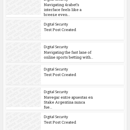
Navigating 4rabet’s
interface feels like a
breeze even...
Digital Security
Test Post Created
Digital Security
Navigating the fast lane of
online sports betting with...
Digital Security
Test Post Created
Digital Security
Navegar entre apuestas en
Stake Argentina nunca
fue...
Digital Security
Test Post Created