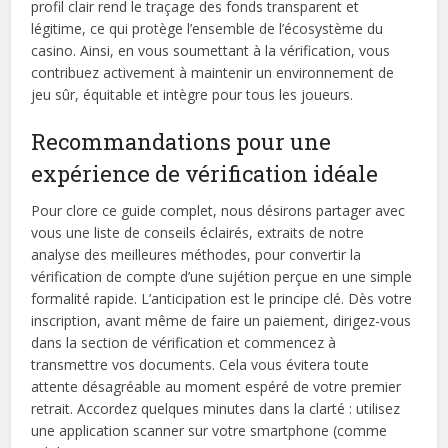
profil clair rend le traçage des fonds transparent et
légitime, ce qui protège l’ensemble de l’écosystème du
casino. Ainsi, en vous soumettant à la vérification, vous
contribuez activement à maintenir un environnement de
jeu sûr, équitable et intègre pour tous les joueurs.
Recommandations pour une
expérience de vérification idéale
Pour clore ce guide complet, nous désirons partager avec
vous une liste de conseils éclairés, extraits de notre
analyse des meilleures méthodes, pour convertir la
vérification de compte d’une sujétion perçue en une simple
formalité rapide. L’anticipation est le principe clé. Dès votre
inscription, avant même de faire un paiement, dirigez-vous
dans la section de vérification et commencez à
transmettre vos documents. Cela vous évitera toute
attente désagréable au moment espéré de votre premier
retrait. Accordez quelques minutes dans la clarté : utilisez
une application scanner sur votre smartphone (comme