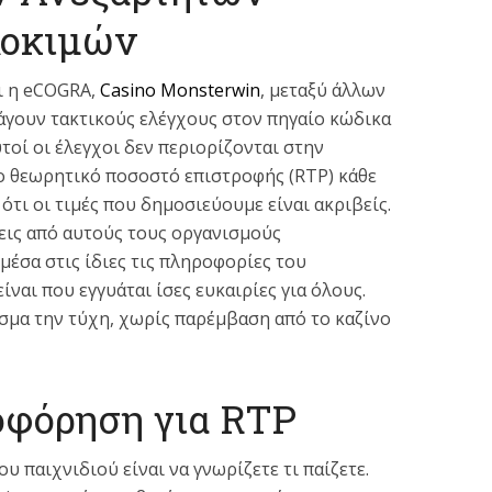
Δοκιμών
αι η eCOGRA,
Casino Monsterwin
, μεταξύ άλλων
γουν τακτικούς ελέγχους στον πηγαίο κώδικα
τοί οι έλεγχοι δεν περιορίζονται στην
το θεωρητικό ποσοστό επιστροφής (RTP) κάθε
ότι οι τιμές που δημοσιεύουμε είναι ακριβείς.
σεις από αυτούς τους οργανισμούς
μέσα στις ίδιες τις πληροφορίες του
ίναι που εγγυάται ίσες ευκαιρίες για όλους.
σμα την τύχη, χωρίς παρέμβαση από το καζίνο
οφόρηση για RTP
 παιχνιδιού είναι να γνωρίζετε τι παίζετε.