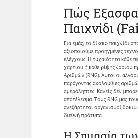
Πώς Εξασφαλ
Παιχνίδι (Fai
Για εμάς, το δίκαιο παιχνίδι α
αξιοποιούμε προηγμένες τεχνο
ελέγχους. Η τυχαιότητα κάθε 
χαρτιού ή κάθε ρίψης ζαριού 
Αριθμών (RNG). Αυτοί οι αλγόρι
παράγοντας ακολουθίες αριθμώ
αμερόληπτες. Κανείς δεν μπορε
αποτέλεσμα. Τους RNG μας του
ανεξάρτητοι οργανισμοί δοκιμώ
διεθνή πρότυπα.
Η Σημασία τω