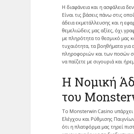
Η διαφάνεια και η ασφάλεια δεν
Είναι τις βάσεις πάνω στις οπο
άδεια εκμετάλλευσης και η εφα
θεμελιώδεις μας αξίες, όχι γρ
με πληρότητα το θεσμικό μας κ
τυχαιότητα, τα βοηθήματα για 
πληροφοριών και των ποσών σας
να παίζετε με σιγουριά και ήρε
Η Νομική Άδ
του Monster
Το Monsterwin Casino υπάρχει 
Ελέγχου και Ρύθμισης Παιγνίων
ότι η πλατφόρμα μας τηρεί πισ