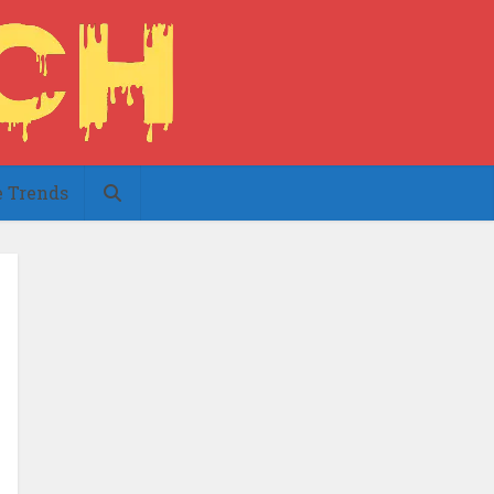
e Trends