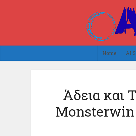
Home
AI S
Άδεια και Τ
Monsterwin 