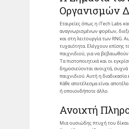
Οργανισμών 
Εταιρείες όπως η iTech Labs κ
αναγνωρισμένων φορέων, διεξά
και στη λειτουργία των RNG. Αυ
τυχαιότητα. Ελέγχουν επίσης 
παιχνιδιού, για να βεβαιωθούν 
Τα πιστοποιητικά και οι εγκρί
δημοσιεύονται ανοιχτά, συχνά 
παιχνιδιού. Αυτή η διαδικασία ε
Κάθε αποτέλεσμα είναι αποτέλε
ή οποιονδήποτε άλλο.
Ανοιχτή Πληρ
Μια ουσιώδης πτυχή του δίκαιου