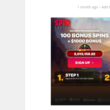
1 month ago
Add 