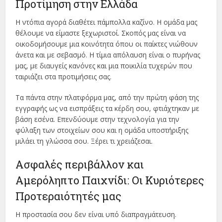
Προτίμηση στην Ελλάδα
Η ντόπια αγορά διαθέτει πάμπολλα καζίνο. Η ομάδα μας
θέλουμε να είμαστε ξεχωριστοί. Σκοπός μας είναι να
οικοδομήσουμε μια κοινότητα όπου οι παίκτες νιώθουν
άνετα και με σεβασμό. Η τίμια απόλαυση είναι ο πυρήνας
μας, με διαυγείς κανόνες και μια ποικιλία τυχερών που
ταιριάζει στα προτιμήσεις σας.
Τα πάντα στην πλατφόρμα μας, από την πρώτη φάση της
εγγραφής ως να εισπράξεις τα κέρδη σου, φτιάχτηκαν με
βάση εσένα. Επενδύουμε στην τεχνολογία για την
φύλαξη των στοιχείων σου και η ομάδα υποστήριξης
μιλάει τη γλώσσα σου. Ξέρει τι χρειάζεσαι.
Ασφαλές περιβάλλον και
Αμερόληπτο Παιχνίδι: Οι Κυριότερες
Προτεραιότητές μας
Η προστασία σου δεν είναι υπό διαπραγμάτευση.