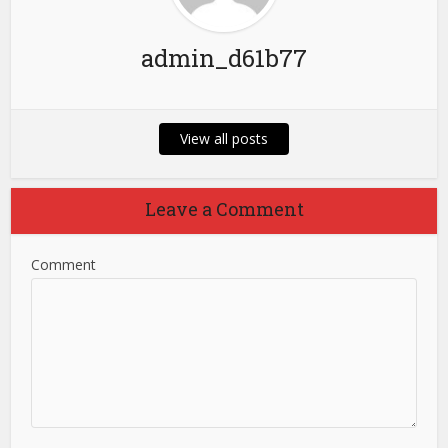
admin_d61b77
View all posts
Leave a Comment
Comment