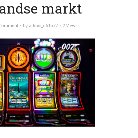
andse markt
Comment
by
admin_d61b77
2 Views