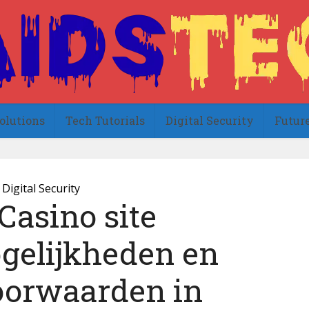
olutions
Tech Tutorials
Digital Security
Futur
Digital Security
Casino site
gelijkheden en
orwaarden in