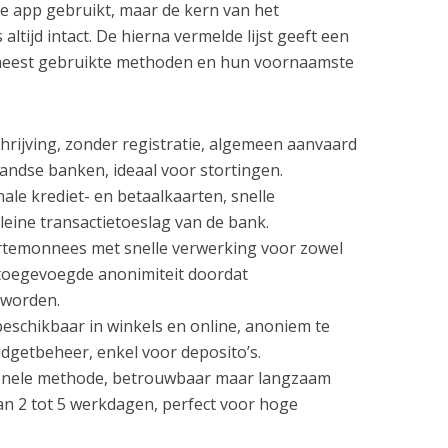
e app gebruikt, maar de kern van het
ltijd intact. De hierna vermelde lijst geeft een
e meest gebruikte methoden en hun voornaamste
rijving, zonder registratie, algemeen aanvaard
landse banken, ideaal voor stortingen.
ale krediet- en betaalkaarten, snelle
eine transactietoeslag van de bank.
rtemonnees met snelle verwerking voor zowel
 toegevoegde anonimiteit doordat
 worden.
eschikbaar in winkels en online, anoniem te
dgetbeheer, enkel voor deposito’s.
onele methode, betrouwbaar maar langzaam
n 2 tot 5 werkdagen, perfect voor hoge