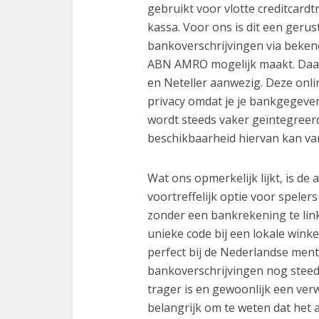
gebruikt voor vlotte creditcardt
kassa. Voor ons is dit een geru
bankoverschrijvingen via beke
ABN AMRO mogelijk maakt. Daarn
en Neteller aanwezig. Deze onl
privacy omdat je je bankgegeven
wordt steeds vaker geïntegreer
beschikbaarheid hiervan kan vari
Wat ons opmerkelijk lijkt, is de
voortreffelijk optie voor speler
zonder een bankrekening te lin
unieke code bij een lokale winkel
perfect bij de Nederlandse menta
bankoverschrijvingen nog steed
trager is en gewoonlijk een ver
belangrijk om te weten dat het 