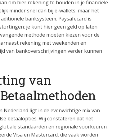
aan om hier rekening te houden in je financiële
elijk minder snel dan bij e-wallets, maar het
traditionele banksysteem. Paysafecard is
tortingen; je kunt hier geen geld op laten
 vervangende methode moeten kiezen voor de
aarnaast rekening met weekenden en
tijd van bankoverschrijvingen verder kunnen
ting van
e Betaalmethoden
 Nederland ligt in de evenwichtige mix van
se betaalopties. Wij constateren dat het
 globale standaarden en regionale voorkeuren.
eerde Visa en Mastercard, die vaak worden