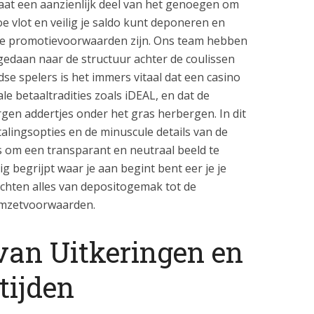
aat een aanzienlijk deel van het genoegen om
e vlot en veilig je saldo kunt deponeren en
e promotievoorwaarden zijn. Ons team hebben
e gedaan naar de structuur achter de coulissen
se spelers is het immers vitaal dat een casino
e betaaltradities zoals iDEAL, en dat de
gen addertjes onder het gras herbergen. In dit
talingsopties en de minuscule details van de
s om een transparant en neutraal beeld te
 begrijpt waar je aan begint bent eer je je
ichten alles van depositogemak tot de
omzetvoorwaarden.
van Uitkeringen en
tijden