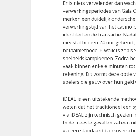
Er is niets vervelender dan wach
verwerkingsperiodes van Gala 
merken een duidelijk ondersche
verwerkingstijd van het casino is
identiteit en de transactie. Nad
meestal binnen 24 uur gebeurt, 
betaalmethode. E-wallets zoals Sk
snelheidskampioenen. Zodra het 
vaak binnen enkele minuten tot
rekening. Dit vormt deze optie 
spelers die gauw over hun geld 
iDEAL is een uitstekende method
weten dat het traditioneel een 
via iDEAL zijn technisch gezien
In de meeste gevallen zal een 
via een standaard bankoverschr