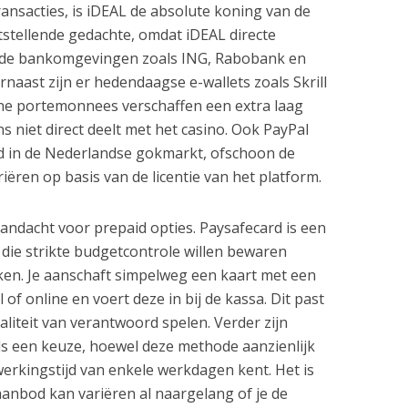
ransacties, is iDEAL de absolute koning van de
ststellende gedachte, omdat iDEAL directe
nde bankomgevingen zoals ING, Rabobank en
aast zijn er hedendaagse e-wallets zoals Skrill
ine portemonnees verschaffen een extra laag
s niet direct deelt met het casino. Ook PayPal
d in de Nederlandse gokmarkt, ofschoon de
ëren op basis van de licentie van het platform.
 aandacht voor prepaid opties. Paysafecard is een
s die strikte budgetcontrole willen bewaren
ken. Je aanschaft simpelweg een kaart met een
 of online en voert deze in bij de kassa. Dit past
liteit van verantwoord spelen. Verder zijn
s een keuze, hoewel deze methode aanzienlijk
werkingstijd van enkele werkdagen kent. Het is
aanbod kan variëren al naargelang of je de