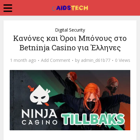
Digital Security
Κανόνες και Όροι Μπόνους στο
Betninja Casino για Έλληνες
1 month ago
Add Comment
by
admin_d61b77
0 Views