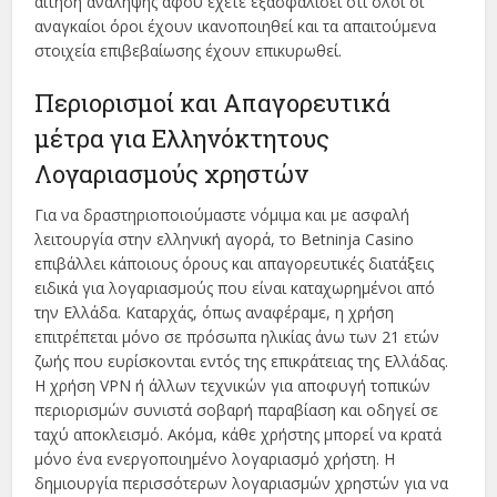
αίτηση ανάληψης αφού έχετε εξασφαλίσει ότι όλοι οι
αναγκαίοι όροι έχουν ικανοποιηθεί και τα απαιτούμενα
στοιχεία επιβεβαίωσης έχουν επικυρωθεί.
Περιορισμοί και Απαγορευτικά
μέτρα για Ελληνόκτητους
Λογαριασμούς χρηστών
Για να δραστηριοποιούμαστε νόμιμα και με ασφαλή
λειτουργία στην ελληνική αγορά, το Betninja Casino
επιβάλλει κάποιους όρους και απαγορευτικές διατάξεις
ειδικά για λογαριασμούς που είναι καταχωρημένοι από
την Ελλάδα. Καταρχάς, όπως αναφέραμε, η χρήση
επιτρέπεται μόνο σε πρόσωπα ηλικίας άνω των 21 ετών
ζωής που ευρίσκονται εντός της επικράτειας της Ελλάδας.
Η χρήση VPN ή άλλων τεχνικών για αποφυγή τοπικών
περιορισμών συνιστά σοβαρή παραβίαση και οδηγεί σε
ταχύ αποκλεισμό. Ακόμα, κάθε χρήστης μπορεί να κρατά
μόνο ένα ενεργοποιημένο λογαριασμό χρήστη. Η
δημιουργία περισσότερων λογαριασμών χρηστών για να