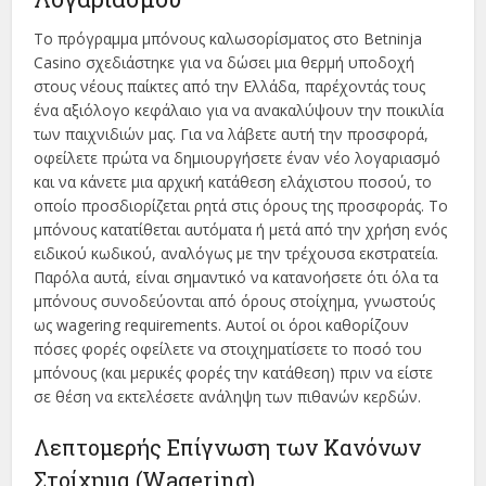
Το πρόγραμμα μπόνους καλωσορίσματος στο Betninja
Casino σχεδιάστηκε για να δώσει μια θερμή υποδοχή
στους νέους παίκτες από την Ελλάδα, παρέχοντάς τους
ένα αξιόλογο κεφάλαιο για να ανακαλύψουν την ποικιλία
των παιχνιδιών μας. Για να λάβετε αυτή την προσφορά,
οφείλετε πρώτα να δημιουργήσετε έναν νέο λογαριασμό
και να κάνετε μια αρχική κατάθεση ελάχιστου ποσού, το
οποίο προσδιορίζεται ρητά στις όρους της προσφοράς. Το
μπόνους κατατίθεται αυτόματα ή μετά από την χρήση ενός
ειδικού κωδικού, αναλόγως με την τρέχουσα εκστρατεία.
Παρόλα αυτά, είναι σημαντικό να κατανοήσετε ότι όλα τα
μπόνους συνοδεύονται από όρους στοίχημα, γνωστούς
ως wagering requirements. Αυτοί οι όροι καθορίζουν
πόσες φορές οφείλετε να στοιχηματίσετε το ποσό του
μπόνους (και μερικές φορές την κατάθεση) πριν να είστε
σε θέση να εκτελέσετε ανάληψη των πιθανών κερδών.
Λεπτομερής Επίγνωση των Κανόνων
Στοίχημα (Wagering)