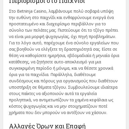
Περιορισμοί στο Παιχνίδι
Στο Betninja Casino, λαμβάνουμε πολύ σοβαρά υπόψη
την ευθύνη στο παιχνίδι και ενθαρρύνουμε ενεργά ένα
προστατευμένο και διαχειρίσιμο περιβάλλον για το
σύνολο των πελάτες μας. Πιστεύουμε ότι το τζόγο πρέπει
να είναι μια μορφή ψυχαγωγίας, όχι πηγή προβλημάτων.
Για το λόγο αυτό, παρέχουμε ένα σύνολο εργαλείων που
σας βοηθούν να ελέγξετε τη δραστηριότητά σας. Είστε σε
θέση να καθορίσετε ημερήσια, εβδομαδιαία ή μηνιαία όρια
κατάθεσης, να ζητήσετε αυτο-αποκλεισμό για μια
συγκεκριμένη περίοδο ή μόνιμα, και να θέσετε χρονικά
όρια για τα παιχνίδια. Παράλληλα, διαθέτουμε
συνδέσμους και πόρους για οργανισμούς που διαθέτουν
υποστήριξη σε θέματα τζόγου. Συμβουλεύουμε ιδιαίτερα
στους παίκτες να αξιοποιούν αυτά τα εργαλεία
προληπτικά, να αντιμετωπίζουν τα χαμένα κεφάλαια ως
κόστος ψυχαγωγίας και να μην στοιχηματίζουν ποτέ
χρήματα που δεν μπορούν να αντέξουν να χάσουν.
Αλλαγές Όρων και Επαφή