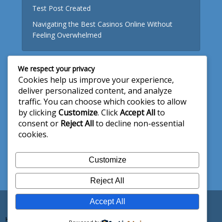
Test Post Created
Navigating the Best Casinos Online Without
Feeling Overwhelmed
We respect your privacy
Useful Links
Cookies help us improve your experience,
deliver personalized content, and analyze
About Us
traffic. You can choose which cookies to allow
by clicking
Customize
. Click
Accept All
to
Write for Us
consent or
Reject All
to decline non-essential
Privacy Policy
cookies.
Terms and Conditions
Customize
Contact Us
Reject All
Accept All
Copyright © 2026. Created by
aidstech
Home
About Us
Write for Us
Privacy Policy