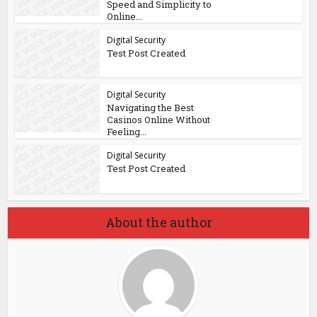
Speed and Simplicity to
Online...
Digital Security
Test Post Created
Digital Security
Navigating the Best
Casinos Online Without
Feeling...
Digital Security
Test Post Created
About the author