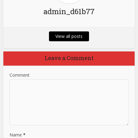
admin_d61b77
View all posts
Leave a Comment
Comment
Name
*