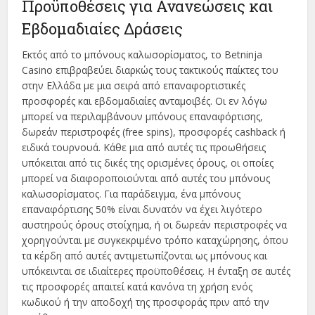
Προϋποθέσεις για Ανανεώσεις και
Εβδομαδιαίες Δράσεις
Εκτός από το μπόνους καλωσορίσματος, το Betninja
Casino επιβραβεύει διαρκώς τους τακτικούς παίκτες του
στην Ελλάδα με μια σειρά από επαναφορτιστικές
προσφορές και εβδομαδιαίες ανταμοιβές. Οι εν λόγω
μπορεί να περιλαμβάνουν μπόνους επαναφόρτισης,
δωρεάν περιστροφές (free spins), προσφορές cashback ή
ειδικά τουρνουά. Κάθε μια από αυτές τις προωθήσεις
υπόκειται από τις δικές της ορισμένες όρους, οι οποίες
μπορεί να διαφοροποιούνται από αυτές του μπόνους
καλωσορίσματος. Για παράδειγμα, ένα μπόνους
επαναφόρτισης 50% είναι δυνατόν να έχει λιγότερο
αυστηρούς όρους στοίχημα, ή οι δωρεάν περιστροφές να
χορηγούνται με συγκεκριμένο τρόπο καταχώρησης, όπου
τα κέρδη από αυτές αντιμετωπίζονται ως μπόνους και
υπόκεινται σε ιδιαίτερες προϋποθέσεις. Η ένταξη σε αυτές
τις προσφορές απαιτεί κατά κανόνα τη χρήση ενός
κωδικού ή την αποδοχή της προσφοράς πριν από την