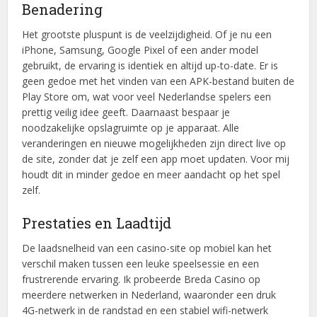
Benadering
Het grootste pluspunt is de veelzijdigheid. Of je nu een
iPhone, Samsung, Google Pixel of een ander model
gebruikt, de ervaring is identiek en altijd up-to-date. Er is
geen gedoe met het vinden van een APK-bestand buiten de
Play Store om, wat voor veel Nederlandse spelers een
prettig veilig idee geeft. Daarnaast bespaar je
noodzakelijke opslagruimte op je apparaat. Alle
veranderingen en nieuwe mogelijkheden zijn direct live op
de site, zonder dat je zelf een app moet updaten. Voor mij
houdt dit in minder gedoe en meer aandacht op het spel
zelf.
Prestaties en Laadtijd
De laadsnelheid van een casino-site op mobiel kan het
verschil maken tussen een leuke speelsessie en een
frustrerende ervaring. Ik probeerde Breda Casino op
meerdere netwerken in Nederland, waaronder een druk
4G-netwerk in de randstad en een stabiel wifi-netwerk