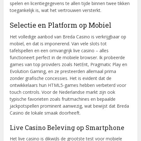
spelen en licentiegegevens te allen tijde binnen twee tikken
toegankelijk is, wat het vertrouwen versterkt.
Selectie en Platform op Mobiel
Het volledige aanbod van Breda Casino is verkrijgbaar op
mobiel, en dat is imponerend. Van vele slots tot
tafelspellen en een omvangrijk live casino – alles
functioneert perfect in de mobiele browser. Ik probeerde
games van top providers zoals NetEnt, Pragmatic Play en
Evolution Gaming, en ze presteerden allemaal prima
zonder grafische concessies. Het is evident dat de
ontwikkelaars hun HTML5-games hebben verbeterd voor
touch controls. Voor de Nederlandse markt zijn ook
typische favorieten zoals fruitmachines en bepaalde
jackpotspellen prominent aanwezig, wat bewijst dat Breda
Casino de lokale smaak doorheeft.
Live Casino Beleving op Smartphone
Het live casino is dikwijls de grootste test voor mobiele