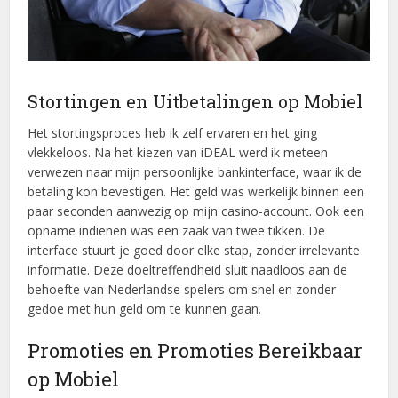
Stortingen en Uitbetalingen op Mobiel
Het stortingsproces heb ik zelf ervaren en het ging
vlekkeloos. Na het kiezen van iDEAL werd ik meteen
verwezen naar mijn persoonlijke bankinterface, waar ik de
betaling kon bevestigen. Het geld was werkelijk binnen een
paar seconden aanwezig op mijn casino-account. Ook een
opname indienen was een zaak van twee tikken. De
interface stuurt je goed door elke stap, zonder irrelevante
informatie. Deze doeltreffendheid sluit naadloos aan de
behoefte van Nederlandse spelers om snel en zonder
gedoe met hun geld om te kunnen gaan.
Promoties en Promoties Bereikbaar
op Mobiel