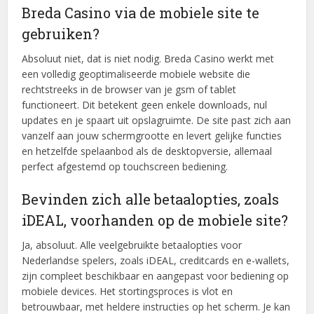
Breda Casino via de mobiele site te
gebruiken?
Absoluut niet, dat is niet nodig. Breda Casino werkt met
een volledig geoptimaliseerde mobiele website die
rechtstreeks in de browser van je gsm of tablet
functioneert. Dit betekent geen enkele downloads, nul
updates en je spaart uit opslagruimte. De site past zich aan
vanzelf aan jouw schermgrootte en levert gelijke functies
en hetzelfde spelaanbod als de desktopversie, allemaal
perfect afgestemd op touchscreen bediening.
Bevinden zich alle betaalopties, zoals
iDEAL, voorhanden op de mobiele site?
Ja, absoluut. Alle veelgebruikte betaalopties voor
Nederlandse spelers, zoals iDEAL, creditcards en e-wallets,
zijn compleet beschikbaar en aangepast voor bediening op
mobiele devices. Het stortingsproces is vlot en
betrouwbaar, met heldere instructies op het scherm. Je kan