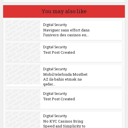
You may also like
Digital Security
Naviguer sans effort dans
l’univers des casinos en...
Digital Security
Test Post Created
Digital Security
Mobil telefonda Mostbet
AZ ilə bahis etmək nə
qədər...
Digital Security
Test Post Created
Digital Security
No KYC Casinos Bring
Speed and Simplicity to