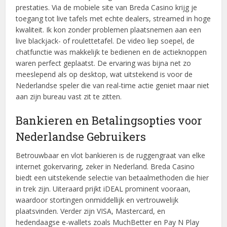
prestaties. Via de mobiele site van Breda Casino krijg je
toegang tot live tafels met echte dealers, streamed in hoge
kwaliteit. Ik kon zonder problemen plaatsnemen aan een
live blackjack- of roulettetafel. De video liep soepel, de
chatfunctie was makkelijk te bedienen en de actieknoppen
waren perfect geplaatst. De ervaring was bijna net zo
meeslepend als op desktop, wat uitstekend is voor de
Nederlandse speler die van real-time actie geniet maar niet
aan zijn bureau vast zit te zitten.
Bankieren en Betalingsopties voor
Nederlandse Gebruikers
Betrouwbaar en vlot bankieren is de ruggengraat van elke
internet gokervaring, zeker in Nederland. Breda Casino
biedt een uitstekende selectie van betaalmethoden die hier
in trek zijn. Uiteraard prijkt iDEAL prominent vooraan,
waardoor stortingen onmiddellijk en vertrouwelijk
plaatsvinden. Verder zijn VISA, Mastercard, en
hedendaagse e-wallets zoals MuchBetter en Pay N Play