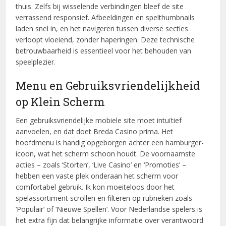
thuis. Zelfs bij wisselende verbindingen bleef de site
verrassend responsief. Afbeeldingen en spelthumbnails
laden snel in, en het navigeren tussen diverse secties
verloopt vloeiend, zonder haperingen. Deze technische
betrouwbaarheid is essentieel voor het behouden van
speelplezier.
Menu en Gebruiksvriendelijkheid
op Klein Scherm
Een gebruiksvriendelijke mobiele site moet intuïtief
aanvoelen, en dat doet Breda Casino prima. Het
hoofdmenu is handig opgeborgen achter een hamburger-
icoon, wat het scherm schoon houdt. De voornaamste
acties – zoals ‘Storten’, ‘Live Casino’ en ‘Promoties’ –
hebben een vaste plek onderaan het scherm voor
comfortabel gebruik. Ik kon moeiteloos door het
spelassortiment scrollen en filteren op rubrieken zoals
‘Populair’ of ‘Nieuwe Spellen’. Voor Nederlandse spelers is
het extra fijn dat belangrijke informatie over verantwoord