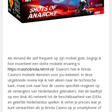
Als iemand die zelf frequent op zijn mobiel gokt, begrijp ik
hoe essentieel een vlotte mobiele ervaring is
https://casinobreda.net/nl-nl/
. Daarom heb ik Breda
Casino’s mobiele diensten voor jou bekeken. In deze
uitgebreide review kijk ik niet alleen naar de technische
kant, maar ook naar hoe dit casino specifiek reageert op
de verlangens van Nederlandse gebruikers. Van de laadtijd
op een druk 4G-netwerk tot de beschikbaarheid van iDEAL
en geliefde Nederlandse spellen: ik vertel je precies wat je
kunt verwachten als je Breda Casino op je smartphone of