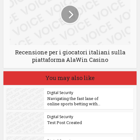
Recensione per i giocatori italiani sulla
piattaforma AlaWin Casino
You may also like
Digital Security
Navigating the fast lane of
online sports betting with...
Digital Security
Test Post Created