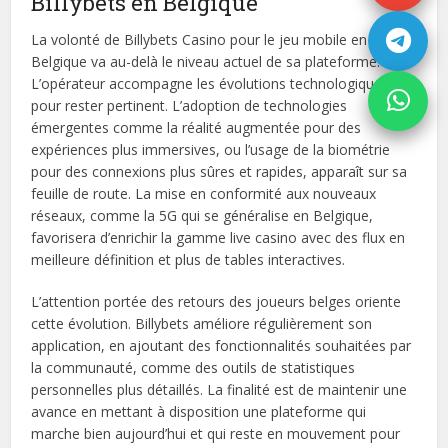
Billybets en Belgique
La volonté de Billybets Casino pour le jeu mobile en
Belgique va au-delà le niveau actuel de sa plateforme.
L’opérateur accompagne les évolutions technologiques
pour rester pertinent. L’adoption de technologies
émergentes comme la réalité augmentée pour des
expériences plus immersives, ou l’usage de la biométrie
pour des connexions plus sûres et rapides, apparaît sur sa
feuille de route. La mise en conformité aux nouveaux
réseaux, comme la 5G qui se généralise en Belgique,
favorisera d’enrichir la gamme live casino avec des flux en
meilleure définition et plus de tables interactives.
L’attention portée des retours des joueurs belges oriente
cette évolution. Billybets améliore régulièrement son
application, en ajoutant des fonctionnalités souhaitées par
la communauté, comme des outils de statistiques
personnelles plus détaillés. La finalité est de maintenir une
avance en mettant à disposition une plateforme qui
marche bien aujourd’hui et qui reste en mouvement pour