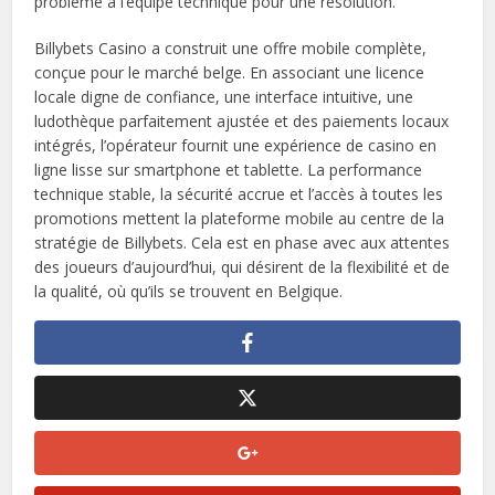
problème à l’équipe technique pour une résolution.
Billybets Casino a construit une offre mobile complète,
conçue pour le marché belge. En associant une licence
locale digne de confiance, une interface intuitive, une
ludothèque parfaitement ajustée et des paiements locaux
intégrés, l’opérateur fournit une expérience de casino en
ligne lisse sur smartphone et tablette. La performance
technique stable, la sécurité accrue et l’accès à toutes les
promotions mettent la plateforme mobile au centre de la
stratégie de Billybets. Cela est en phase avec aux attentes
des joueurs d’aujourd’hui, qui désirent de la flexibilité et de
la qualité, où qu’ils se trouvent en Belgique.