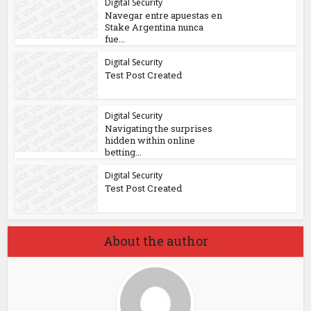
Digital Security
Navegar entre apuestas en
Stake Argentina nunca
fue...
Digital Security
Test Post Created
Digital Security
Navigating the surprises
hidden within online
betting...
Digital Security
Test Post Created
About the author