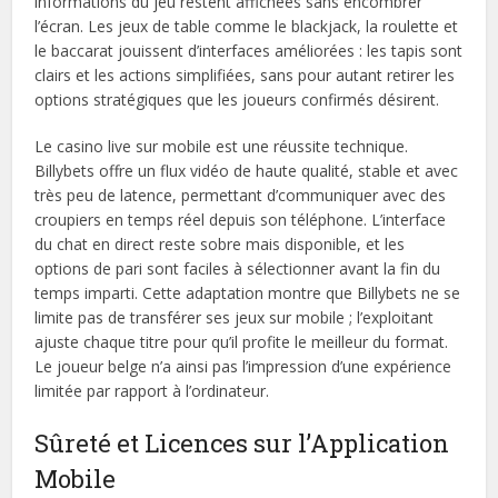
informations du jeu restent affichées sans encombrer
l’écran. Les jeux de table comme le blackjack, la roulette et
le baccarat jouissent d’interfaces améliorées : les tapis sont
clairs et les actions simplifiées, sans pour autant retirer les
options stratégiques que les joueurs confirmés désirent.
Le casino live sur mobile est une réussite technique.
Billybets offre un flux vidéo de haute qualité, stable et avec
très peu de latence, permettant d’communiquer avec des
croupiers en temps réel depuis son téléphone. L’interface
du chat en direct reste sobre mais disponible, et les
options de pari sont faciles à sélectionner avant la fin du
temps imparti. Cette adaptation montre que Billybets ne se
limite pas de transférer ses jeux sur mobile ; l’exploitant
ajuste chaque titre pour qu’il profite le meilleur du format.
Le joueur belge n’a ainsi pas l’impression d’une expérience
limitée par rapport à l’ordinateur.
Sûreté et Licences sur l’Application
Mobile