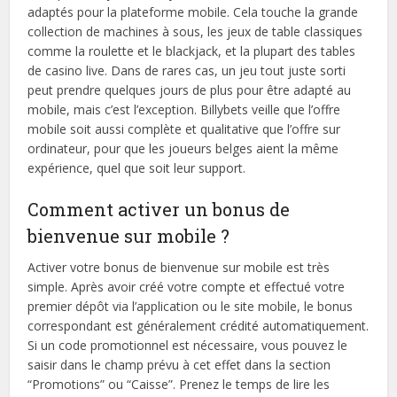
adaptés pour la plateforme mobile. Cela touche la grande
collection de machines à sous, les jeux de table classiques
comme la roulette et le blackjack, et la plupart des tables
de casino live. Dans de rares cas, un jeu tout juste sorti
peut prendre quelques jours de plus pour être adapté au
mobile, mais c’est l’exception. Billybets veille que l’offre
mobile soit aussi complète et qualitative que l’offre sur
ordinateur, pour que les joueurs belges aient la même
expérience, quel que soit leur support.
Comment activer un bonus de
bienvenue sur mobile ?
Activer votre bonus de bienvenue sur mobile est très
simple. Après avoir créé votre compte et effectué votre
premier dépôt via l’application ou le site mobile, le bonus
correspondant est généralement crédité automatiquement.
Si un code promotionnel est nécessaire, vous pouvez le
saisir dans le champ prévu à cet effet dans la section
“Promotions” ou “Caisse”. Prenez le temps de lire les