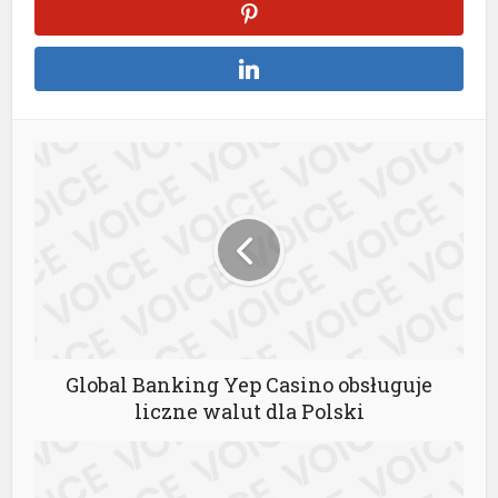
Global Banking Yep Casino obsługuje
liczne walut dla Polski