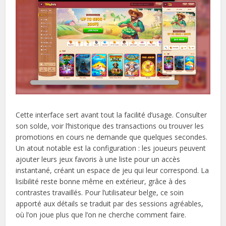
Cette interface sert avant tout la facilité d’usage. Consulter
son solde, voir l’historique des transactions ou trouver les
promotions en cours ne demande que quelques secondes.
Un atout notable est la configuration : les joueurs peuvent
ajouter leurs jeux favoris à une liste pour un accès
instantané, créant un espace de jeu qui leur correspond. La
lisibilité reste bonne même en extérieur, grâce à des
contrastes travaillés. Pour l’utilisateur belge, ce soin
apporté aux détails se traduit par des sessions agréables,
où l’on joue plus que l’on ne cherche comment faire.