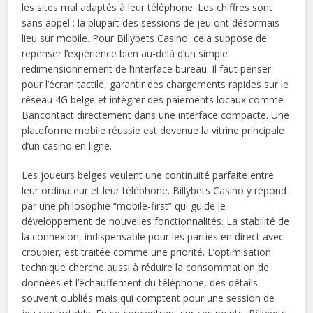
les sites mal adaptés à leur téléphone. Les chiffres sont
sans appel : la plupart des sessions de jeu ont désormais
lieu sur mobile. Pour Billybets Casino, cela suppose de
repenser l’expérience bien au-delà d’un simple
redimensionnement de l’interface bureau. Il faut penser
pour l’écran tactile, garantir des chargements rapides sur le
réseau 4G belge et intégrer des paiements locaux comme
Bancontact directement dans une interface compacte. Une
plateforme mobile réussie est devenue la vitrine principale
d’un casino en ligne.
Les joueurs belges veulent une continuité parfaite entre
leur ordinateur et leur téléphone. Billybets Casino y répond
par une philosophie “mobile-first” qui guide le
développement de nouvelles fonctionnalités. La stabilité de
la connexion, indispensable pour les parties en direct avec
croupier, est traitée comme une priorité. L’optimisation
technique cherche aussi à réduire la consommation de
données et l’échauffement du téléphone, des détails
souvent oubliés mais qui comptent pour une session de