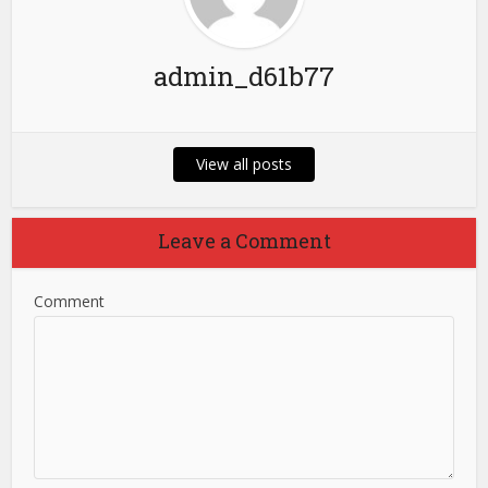
admin_d61b77
View all posts
Leave a Comment
Comment