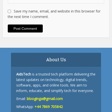
Save my name, email, and website in this browser for
the next time I comment.
About Us
AidsTech
is a trusted tech platform delivering the
latest updates on technology, digital trends,
software, apps, and online tools. We aim to
inform, educate, and simplify tech for everyone.
Email:
blooginga@gmail.com
WhatsApp:
+44 7869 705842