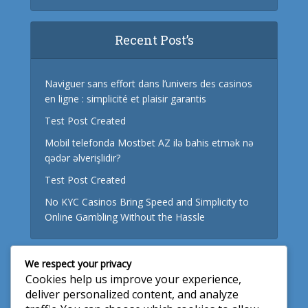
Recent Post’s
Naviguer sans effort dans l’univers des casinos
en ligne : simplicité et plaisir garantis
Test Post Created
Mobil telefonda Mostbet AZ ilə bahis etmək nə
qədər əlverişlidir?
Test Post Created
No KYC Casinos Bring Speed and Simplicity to
Online Gambling Without the Hassle
We respect your privacy
Useful Links
Cookies help us improve your experience,
deliver personalized content, and analyze