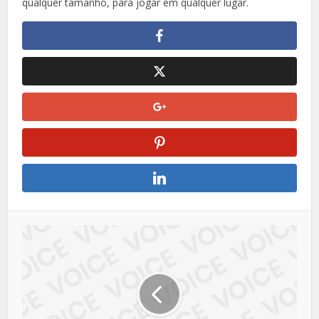
qualquer tamanho, para jogar em qualquer lugar.