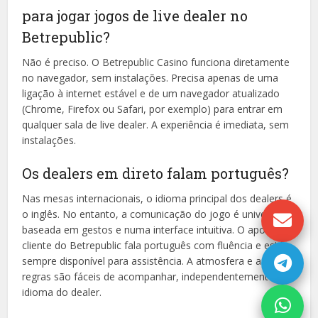
para jogar jogos de live dealer no
Betrepublic?
Não é preciso. O Betrepublic Casino funciona diretamente
no navegador, sem instalações. Precisa apenas de uma
ligação à internet estável e de um navegador atualizado
(Chrome, Firefox ou Safari, por exemplo) para entrar em
qualquer sala de live dealer. A experiência é imediata, sem
instalações.
Os dealers em direto falam português?
Nas mesas internacionais, o idioma principal dos dealers é
o inglês. No entanto, a comunicação do jogo é universal,
baseada em gestos e numa interface intuitiva. O apoio ao
cliente do Betrepublic fala português com fluência e está
sempre disponível para assistência. A atmosfera e as
regras são fáceis de acompanhar, independentemente do
idioma do dealer.