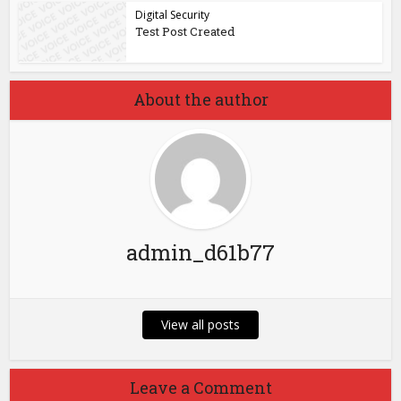
Digital Security
Test Post Created
About the author
admin_d61b77
View all posts
Leave a Comment