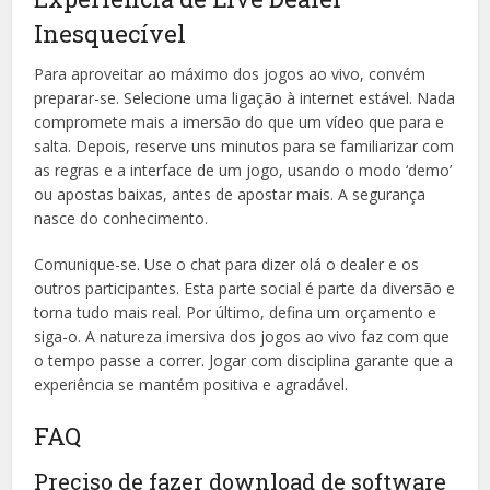
Inesquecível
Para aproveitar ao máximo dos jogos ao vivo, convém
preparar-se. Selecione uma ligação à internet estável. Nada
compromete mais a imersão do que um vídeo que para e
salta. Depois, reserve uns minutos para se familiarizar com
as regras e a interface de um jogo, usando o modo ‘demo’
ou apostas baixas, antes de apostar mais. A segurança
nasce do conhecimento.
Comunique-se. Use o chat para dizer olá o dealer e os
outros participantes. Esta parte social é parte da diversão e
torna tudo mais real. Por último, defina um orçamento e
siga-o. A natureza imersiva dos jogos ao vivo faz com que
o tempo passe a correr. Jogar com disciplina garante que a
experiência se mantém positiva e agradável.
FAQ
Preciso de fazer download de software