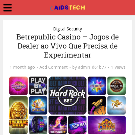
Digital Security
Betrepublic Casino – Jogos de
Dealer ao Vivo Que Precisa de
Experimentar
1 month ago
Add Comment
by
admin_d61b77
1 Views