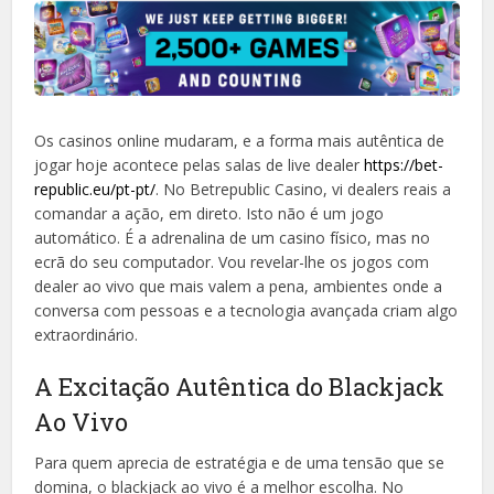
Os casinos online mudaram, e a forma mais autêntica de
jogar hoje acontece pelas salas de live dealer
https://bet-
republic.eu/pt-pt/
. No Betrepublic Casino, vi dealers reais a
comandar a ação, em direto. Isto não é um jogo
automático. É a adrenalina de um casino físico, mas no
ecrã do seu computador. Vou revelar-lhe os jogos com
dealer ao vivo que mais valem a pena, ambientes onde a
conversa com pessoas e a tecnologia avançada criam algo
extraordinário.
A Excitação Autêntica do Blackjack
Ao Vivo
Para quem aprecia de estratégia e de uma tensão que se
domina, o blackjack ao vivo é a melhor escolha. No