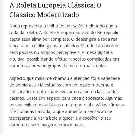
A Roleta Europeia Clássica: O
Clássico Modernizado
Nada representa o brilho de um salão melhor do que a
roda da roleta. A Roleta Europeia ao vivo do Betrepublic
capta essa alma por completo. O dealer gira a roda real,
lança a bola e divulga os resultados. Vi tudo isto ocorrer
sem pausas ou atrasos perceptíveis. A mesa digital é
intuitiva, possibilitando efetuar apostas complicadas em
números, cores ou grupos de uma forma simples.
Aspecto que mais me chamou a atenção foi a variedade
de ambientes. Há estúdios com um estilo moderno e
sofisticado, e outros que evocam o aspeto clássico dos
casinos. Existe um espaço para cada disposição. Algumas
mesas exibem estatísticas em tempo real e várias câmaras
direcionadas na roda, o que aumenta a sensação de
transparência. Ver a bola a quicar e a escolher o seu
número é, sem exagero, emocionante.