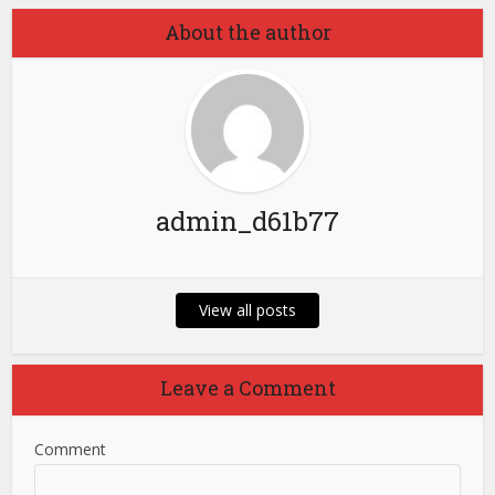
About the author
admin_d61b77
View all posts
Leave a Comment
Comment