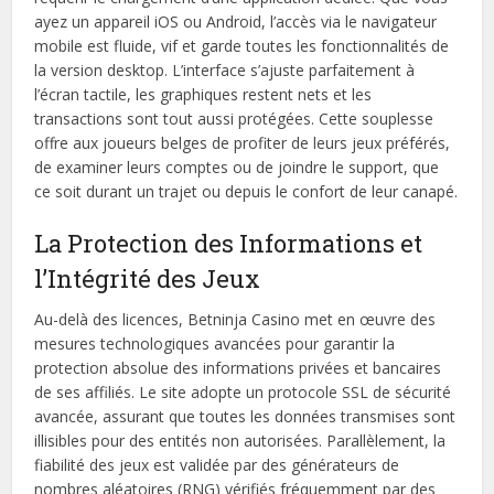
ayez un appareil iOS ou Android, l’accès via le navigateur
mobile est fluide, vif et garde toutes les fonctionnalités de
la version desktop. L’interface s’ajuste parfaitement à
l’écran tactile, les graphiques restent nets et les
transactions sont tout aussi protégées. Cette souplesse
offre aux joueurs belges de profiter de leurs jeux préférés,
de examiner leurs comptes ou de joindre le support, que
ce soit durant un trajet ou depuis le confort de leur canapé.
La Protection des Informations et
l’Intégrité des Jeux
Au-delà des licences, Betninja Casino met en œuvre des
mesures technologiques avancées pour garantir la
protection absolue des informations privées et bancaires
de ses affiliés. Le site adopte un protocole SSL de sécurité
avancée, assurant que toutes les données transmises sont
illisibles pour des entités non autorisées. Parallèlement, la
fiabilité des jeux est validée par des générateurs de
nombres aléatoires (RNG) vérifiés fréquemment par des