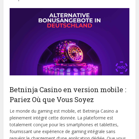
Betninja Casino en version mobile :
Pariez Où que Vous Soyez
Le monde du gaming est mobile, et Betninja Casino a
pleinement intégré cette donnée. La plateforme est
totalement conçue pour les smartphones et tablettes,
fournissant une expérience de gaming intégrale sans
requérir le chargement d’une application dédiée. Que vous