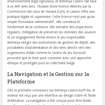
environnement légal rigoureux, et Betninja Casino fait face
à ce défi avec brio. Titulaire d’une licence délivrée par la
Commission des Jeux de Hasard (CJH), le casino offre une
pratique légale et supervisée. Cette licence n’est pas qu’un
simple formulaire administratif ; elle constitue le
fondement de la confiance. Elle entraîne des inspections
réguliers, l’obligation de préserver les données des joueurs
et un engagement ferme envers le jeu responsable.
Betninja intègre des instruments de gestion de dépôt, des
possibilités d’autolimitation et des liens directs vers des
organismes d’aide comme le Centre de Jeu Excessif,
prouvant que le loisir peut coexister avec une approche
éthique et protégée pour la collectivité belge.
La Navigation et la Gestion sur la
Plateforme
Dès la première connexion sur betninja-casino.eu/fr-be, le
visiteur est reçu par une interface au design sobre et facile
d’utilisation. La navigation a été conçue pour être fluide,