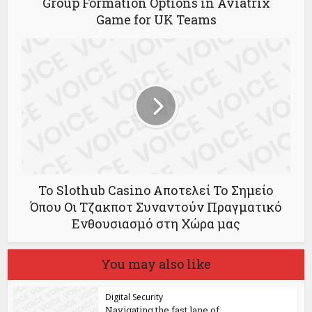
Group Formation Options in Aviatrix
Game for UK Teams
Το Slothub Casino Αποτελεί Το Σημείο
Όπου Οι Τζακποτ Συναντούν Πραγματικό
Ενθουσιασμό στη Χώρα μας
You may also like
Digital Security
Navigating the fast lane of