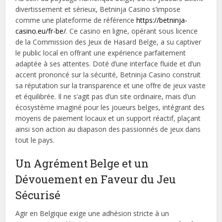
divertissement et sérieux, Betninja Casino s’impose
comme une plateforme de référence
https://betninja-
casino.eu/fr-be/
. Ce casino en ligne, opérant sous licence
de la Commission des Jeux de Hasard Belge, a su captiver
le public local en offrant une expérience parfaitement
adaptée à ses attentes. Doté d’une interface fluide et d’un
accent prononcé sur la sécurité, Betninja Casino construit
sa réputation sur la transparence et une offre de jeux vaste
et équilibrée. Il ne s’agit pas d’un site ordinaire, mais d’un
écosystème imaginé pour les joueurs belges, intégrant des
moyens de paiement locaux et un support réactif, plaçant
ainsi son action au diapason des passionnés de jeux dans
tout le pays.
Un Agrément Belge et un
Dévouement en Faveur du Jeu
Sécurisé
Agir en Belgique exige une adhésion stricte à un