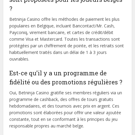
?
Betninja Casino offre les méthodes de paiement les plus
populaires en Belgique, incluant Bancontact/Mr. Cash,
Payconiq, virement bancaire, et cartes de crédit/débit
comme Visa et Mastercard. Toutes les transactions sont
protégées par un chiffrement de pointe, et les retraits sont
habituellement traités dans un délai de 1 à 3 jours
ouvrables.
Est-ce qu’il y a un programme de
fidélité ou des promotions régulières ?
Oui, Betninja Casino gratifie ses membres réguliers via un
programme de cashback, des offres de tours gratuits
hebdomadaires, et des tournois avec prix en argent. Ces
promotions sont élaborées pour offrir une valeur ajoutée
constante, tout en se conformant à les principes du jeu
responsable propres au marché belge.