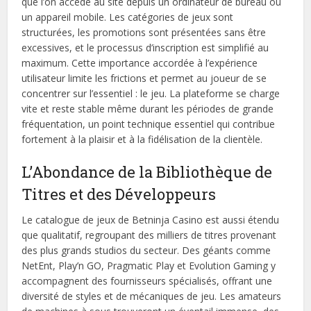
que l’on accède au site depuis un ordinateur de bureau ou
un appareil mobile. Les catégories de jeux sont
structurées, les promotions sont présentées sans être
excessives, et le processus d’inscription est simplifié au
maximum. Cette importance accordée à l’expérience
utilisateur limite les frictions et permet au joueur de se
concentrer sur l’essentiel : le jeu. La plateforme se charge
vite et reste stable même durant les périodes de grande
fréquentation, un point technique essentiel qui contribue
fortement à la plaisir et à la fidélisation de la clientèle.
L’Abondance de la Bibliothèque de
Titres et des Développeurs
Le catalogue de jeux de Betninja Casino est aussi étendu
que qualitatif, regroupant des milliers de titres provenant
des plus grands studios du secteur. Des géants comme
NetEnt, Play’n GO, Pragmatic Play et Evolution Gaming y
accompagnent des fournisseurs spécialisés, offrant une
diversité de styles et de mécaniques de jeu. Les amateurs