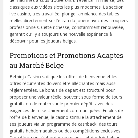
de machines à sous trouveront un éventail immense, des
classiques aux vidéos slots les plus modernes. La section
live casino, très travaillée, plonge l’ambiance des tables
réelles directement sur l’écran du joueur avec des croupiers
professionnels. Cette richesse, constamment renouvelée,
garantit qu’il y a toujours une nouvelle expérience à
découvrir pour les joueurs belges.
Promotions et Promotions Adaptés
au Marché Belge
Betninja Casino sait que les offres de bienvenue et les
offres récurrentes doivent être alléchantes mais aussi
réglementées. Le bonus de départ est structuré pour
proposer une valeur réelle, souvent sous forme de tours
gratuits ou de match sur le premier dépôt, avec des
exigences de mise clairement communiquées. En plus de
l’offre de bienvenue, le casino stimule la attachement de
ses joueurs via un programme de cashback, des tours
gratuits hebdomadaires ou des compétitions exclusives.
Ces offres sont élaborées en respectant des lois belges,