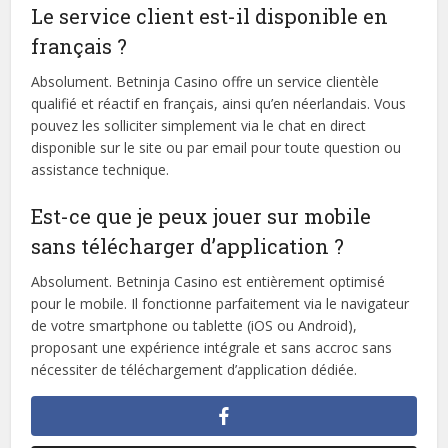
Le service client est-il disponible en
français ?
Absolument. Betninja Casino offre un service clientèle
qualifié et réactif en français, ainsi qu’en néerlandais. Vous
pouvez les solliciter simplement via le chat en direct
disponible sur le site ou par email pour toute question ou
assistance technique.
Est-ce que je peux jouer sur mobile
sans télécharger d’application ?
Absolument. Betninja Casino est entièrement optimisé
pour le mobile. Il fonctionne parfaitement via le navigateur
de votre smartphone ou tablette (iOS ou Android),
proposant une expérience intégrale et sans accroc sans
nécessiter de téléchargement d’application dédiée.