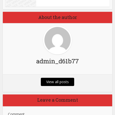
About the author
admin_d61b77
View all posts
Leave a Comment
Comment