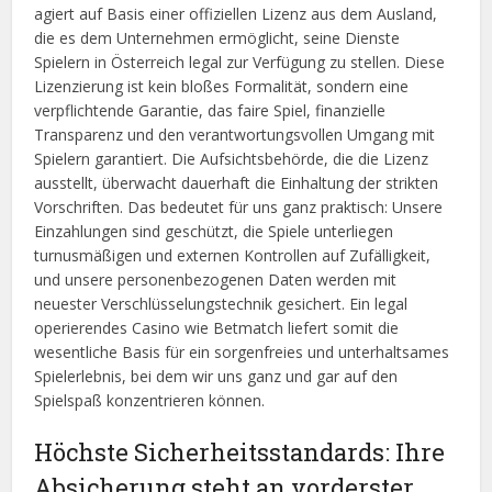
agiert auf Basis einer offiziellen Lizenz aus dem Ausland,
die es dem Unternehmen ermöglicht, seine Dienste
Spielern in Österreich legal zur Verfügung zu stellen. Diese
Lizenzierung ist kein bloßes Formalität, sondern eine
verpflichtende Garantie, das faire Spiel, finanzielle
Transparenz und den verantwortungsvollen Umgang mit
Spielern garantiert. Die Aufsichtsbehörde, die die Lizenz
ausstellt, überwacht dauerhaft die Einhaltung der strikten
Vorschriften. Das bedeutet für uns ganz praktisch: Unsere
Einzahlungen sind geschützt, die Spiele unterliegen
turnusmäßigen und externen Kontrollen auf Zufälligkeit,
und unsere personenbezogenen Daten werden mit
neuester Verschlüsselungstechnik gesichert. Ein legal
operierendes Casino wie Betmatch liefert somit die
wesentliche Basis für ein sorgenfreies und unterhaltsames
Spielerlebnis, bei dem wir uns ganz und gar auf den
Spielspaß konzentrieren können.
Höchste Sicherheitsstandards: Ihre
Absicherung steht an vorderster