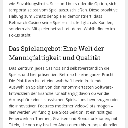
wie Einzahlungslimits, Session-Limits oder die Option, sich
temporär selbst vom Spiel auszuschließen. Diese proaktive
Haltung zum Schutz der Spieler demonstriert, dass
Betmatch Casino seine Spieler nicht lediglich als Kunden,
sondern als Mitspieler betrachtet, deren Wohlbefinden im
Fokus steht.
Das Spielangebot: Eine Welt der
Mannigfaltigkeit und Qualität
Das Zentrum jedes Casinos sind selbstverständlich die
Spiele, und hier präsentiert Betmatch seine ganze Pracht.
Die Plattform bietet eine wahrhaft beeindruckende
Auswahl an Spielen von den renommiertesten Software-
Entwicklern der Branche. Unabhängig davon ob wir die
Atmosphäre eines klassischen Spielsalons bevorzugen oder
die innovativen Features moderner Video-Slots mögen –
hier werden wir fündig. Die Slots-Sektion ist ein richtiges
Feuerwerk an Themen, Grafiken und Bonusfunktionen, mit
Titeln, die von mythischen Abenteuern bis zu popkulturellen