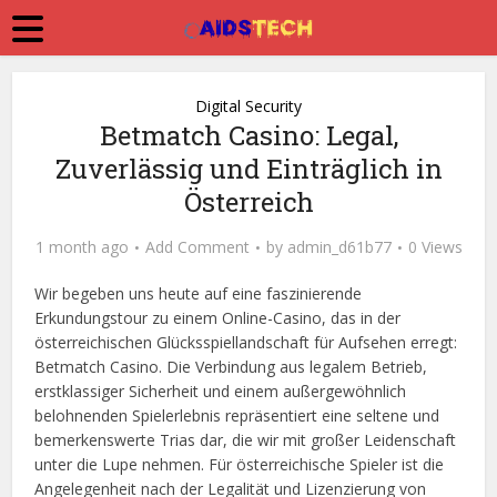
Digital Security
Betmatch Casino: Legal,
Zuverlässig und Einträglich in
Österreich
1 month ago
Add Comment
by
admin_d61b77
0 Views
Wir begeben uns heute auf eine faszinierende
Erkundungstour zu einem Online-Casino, das in der
österreichischen Glücksspiellandschaft für Aufsehen erregt:
Betmatch Casino. Die Verbindung aus legalem Betrieb,
erstklassiger Sicherheit und einem außergewöhnlich
belohnenden Spielerlebnis repräsentiert eine seltene und
bemerkenswerte Trias dar, die wir mit großer Leidenschaft
unter die Lupe nehmen. Für österreichische Spieler ist die
Angelegenheit nach der Legalität und Lizenzierung von