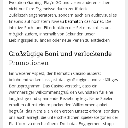
Evolution Gaming, Play’n GO und vielen anderen sichert
nicht nur faire Ergebnisse durch zertifizierte
Zufallszahlengeneratoren, sondern auch ein audiovisuelles
Erlebnis auf höchstem Niveau
betmatch-casino.net
. Die
intuitive Such- und Filterfunktion der Seite macht es uns
möglich zudem, innerhalb von Sekunden unser
Lieblingsspiel zu finden oder neue Perlen zu entdecken.
Großzügige Boni und verlockende
Promotionen
Ein weiterer Aspekt, der Betmatch Casino äußerst
belohnend wirken lässt, ist das großzügiges und vielfältiges
Bonusprogramm. Das Casino versteht, dass ein
warmherziger Willkommensgruß den Grundstein für eine
langfristige und spannende Beziehung legt. Neue Spieler
erhalten oft mit einem packenden Willkommenspaket
begrüßt, das nicht allein den ersten Einsatz erhöht, sondern
uns auch anregt, die unterschiedlichen Spielekategorien der
Plattform zu durchstöbern. Doch das Engagement stoppt