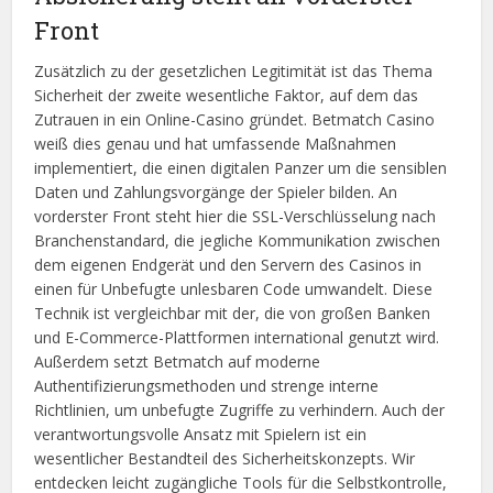
Front
Zusätzlich zu der gesetzlichen Legitimität ist das Thema
Sicherheit der zweite wesentliche Faktor, auf dem das
Zutrauen in ein Online-Casino gründet. Betmatch Casino
weiß dies genau und hat umfassende Maßnahmen
implementiert, die einen digitalen Panzer um die sensiblen
Daten und Zahlungsvorgänge der Spieler bilden. An
vorderster Front steht hier die SSL-Verschlüsselung nach
Branchenstandard, die jegliche Kommunikation zwischen
dem eigenen Endgerät und den Servern des Casinos in
einen für Unbefugte unlesbaren Code umwandelt. Diese
Technik ist vergleichbar mit der, die von großen Banken
und E-Commerce-Plattformen international genutzt wird.
Außerdem setzt Betmatch auf moderne
Authentifizierungsmethoden und strenge interne
Richtlinien, um unbefugte Zugriffe zu verhindern. Auch der
verantwortungsvolle Ansatz mit Spielern ist ein
wesentlicher Bestandteil des Sicherheitskonzepts. Wir
entdecken leicht zugängliche Tools für die Selbstkontrolle,