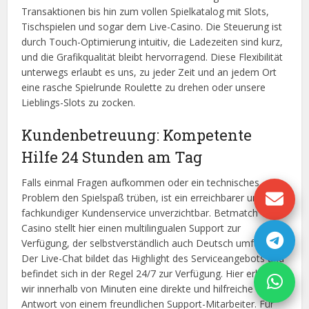
Transaktionen bis hin zum vollen Spielkatalog mit Slots,
Tischspielen und sogar dem Live-Casino. Die Steuerung ist
durch Touch-Optimierung intuitiv, die Ladezeiten sind kurz,
und die Grafikqualität bleibt hervorragend. Diese Flexibilität
unterwegs erlaubt es uns, zu jeder Zeit und an jedem Ort
eine rasche Spielrunde Roulette zu drehen oder unsere
Lieblings-Slots zu zocken.
Kundenbetreuung: Kompetente
Hilfe 24 Stunden am Tag
Falls einmal Fragen aufkommen oder ein technisches
Problem den Spielspaß trüben, ist ein erreichbarer und
fachkundiger Kundenservice unverzichtbar. Betmatch
Casino stellt hier einen multilingualen Support zur
Verfügung, der selbstverständlich auch Deutsch umfasst.
Der Live-Chat bildet das Highlight des Serviceangebots und
befindet sich in der Regel 24/7 zur Verfügung. Hier erhalten
wir innerhalb von Minuten eine direkte und hilfreiche
Antwort von einem freundlichen Support-Mitarbeiter. Für