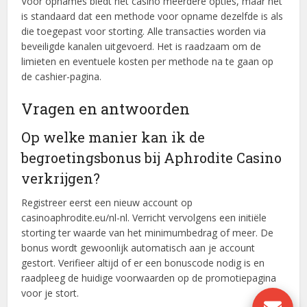
Voor opnames biedt het casino meerdere opties, maar het
is standaard dat een methode voor opname dezelfde is als
die toegepast voor storting. Alle transacties worden via
beveiligde kanalen uitgevoerd. Het is raadzaam om de
limieten en eventuele kosten per methode na te gaan op
de cashier-pagina.
Vragen en antwoorden
Op welke manier kan ik de
begroetingsbonus bij Aphrodite Casino
verkrijgen?
Registreer eerst een nieuw account op
casinoaphrodite.eu/nl-nl. Verricht vervolgens een initiële
storting ter waarde van het minimumbedrag of meer. De
bonus wordt gewoonlijk automatisch aan je account
gestort. Verifieer altijd of er een bonuscode nodig is en
raadpleeg de huidige voorwaarden op de promotiepagina
voor je stort.