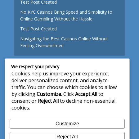
Test Post Created
No KYC Casinos Bring Speed and Simplicity to
Online Gambling Without the Hassle
Test Post Created
Navigating the Best Casinos Online Without
Feeling Overwhelmed
We respect your privacy
Useful Links
Cookies help us improve your experience,
deliver personalized content, and analyze
About Us
traffic. You can choose which cookies to allow
by clicking
Customize
. Click
Accept All
to
Write for Us
consent or
Reject All
to decline non-essential
Privacy Policy
cookies.
Terms and Conditions
Customize
Contact Us
Reject All