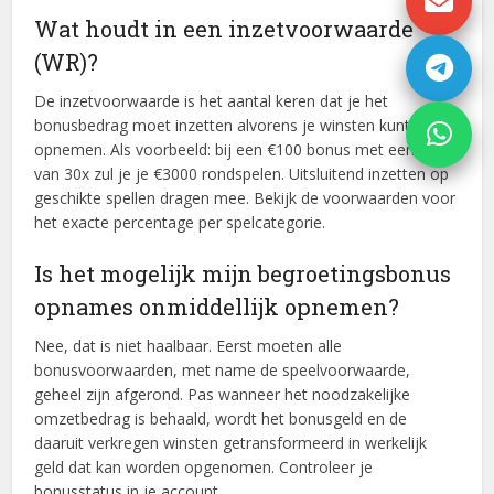
Wat houdt in een inzetvoorwaarde
(WR)?
De inzetvoorwaarde is het aantal keren dat je het
bonusbedrag moet inzetten alvorens je winsten kunt
opnemen. Als voorbeeld: bij een €100 bonus met een WR
van 30x zul je je €3000 rondspelen. Uitsluitend inzetten op
geschikte spellen dragen mee. Bekijk de voorwaarden voor
het exacte percentage per spelcategorie.
Is het mogelijk mijn begroetingsbonus
opnames onmiddellijk opnemen?
Nee, dat is niet haalbaar. Eerst moeten alle
bonusvoorwaarden, met name de speelvoorwaarde,
geheel zijn afgerond. Pas wanneer het noodzakelijke
omzetbedrag is behaald, wordt het bonusgeld en de
daaruit verkregen winsten getransformeerd in werkelijk
geld dat kan worden opgenomen. Controleer je
bonusstatus in je account.