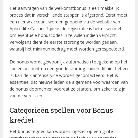
Het aanvragen van de welkomstbonus is een makkelijk
proces dat in verschillende stappen is afgerond. Eerst moet
een nieuw account worden geopend via de website van
Aphrodite Casino. Tijdens de registratie is het essentieel
om eventuele bonuscodes in te vullen indien verplicht.
Vervolgens dient de eerste storting te worden gedaan,
waarbij het minimumbedrag moet worden gerespecteerd.
De bonus wordt gewoonlijk automatisch toegekend op het
spelersaccount na een goede storting. Indien dit niet het zo
is, kan de klantenservice worden gecontacteerd. Het is
essentieel dat nieuwe leden de algemene voorwaarden van
de bonus doornemen voordat ze starten, om zeker te zijn
van de vereisten.
Categorieën spellen voor Bonus
krediet
Het bonus tegoed kan worden ingezet op een grote