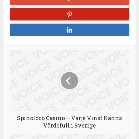
Spinoloco Casino – Varje Vinst Känns
Värdefull i Sverige