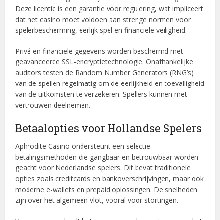
Deze licentie is een garantie voor regulering, wat impliceert
dat het casino moet voldoen aan strenge normen voor
spelerbescherming, eerlijk spel en financiële veiligheid.
Privé en financiële gegevens worden beschermd met
geavanceerde SSL-encryptietechnologie. Onafhankelijke
auditors testen de Random Number Generators (RNG’s)
van de spellen regelmatig om de eerlijkheid en toevalligheid
van de uitkomsten te verzekeren. Spellers kunnen met
vertrouwen deelnemen.
Betaalopties voor Hollandse Spelers
Aphrodite Casino ondersteunt een selectie
betalingsmethoden die gangbaar en betrouwbaar worden
geacht voor Nederlandse spelers. Dit bevat traditionele
opties zoals creditcards en bankoverschrijvingen, maar ook
moderne e-wallets en prepaid oplossingen. De snelheden
zijn over het algemeen vlot, vooral voor stortingen.