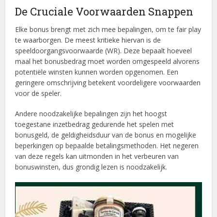
De Cruciale Voorwaarden Snappen
Elke bonus brengt met zich mee bepalingen, om te fair play
te waarborgen. De meest kritieke hiervan is de
speeldoorgangsvoorwaarde (WR). Deze bepaalt hoeveel
maal het bonusbedrag moet worden omgespeeld alvorens
potentiële winsten kunnen worden opgenomen. Een
geringere omschrijving betekent voordeligere voorwaarden
voor de speler.
Andere noodzakelijke bepalingen zijn het hoogst
toegestane inzetbedrag gedurende het spelen met
bonusgeld, de geldigheidsduur van de bonus en mogelijke
beperkingen op bepaalde betalingsmethoden. Het negeren
van deze regels kan uitmonden in het verbeuren van
bonuswinsten, dus grondig lezen is noodzakelijk.