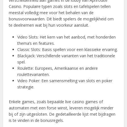
verscheidenheid aan games in de lobby van Aphrodite
Casino. Populaire typen zoals slots en tafelspelen tellen
meestal volledig mee voor het behalen van de
bonusvoorwaarden. Dit biedt spelers de mogelijkheid om
te deelnemen wat bij hun voorkeur aansluit.
Video Slots: Het kern van het aanbod, met honderden
thema’s en features.
Classic Slots: Basis spellen voor een klassieke ervaring.
Blackjack: Verschillende varianten van het traditionele
spel.
Roulette: Europees, Amerikaanse en andere
roulettevarianten.
Video Poker: Een samensmelting van slots en poker
strategie.
Enkele games, zoals bepaalde live casino games of
automaten met een forse winst, leveren mogelijk minder
bij of zijn uitgesloten. De gedetailleerde lijst met bijdragen
is te vinden in de bonusregels.