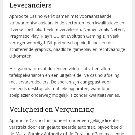
Leveranciers
Aphrodite Casino werkt samen met vooraanstaande
softwareontwikkelaars in de sector om een kwalitatieve en
diverse spelbibliotheek te verzekeren. Namen zoals NetEnt,
Pragmatic Play, Play’n GO en Evolution Gaming zijn vaak
vertegenwoordigd. Dit partnerschap biedt spellen met
schitterende graphics, naadloze gameplay en rechtvaardige
uitkomsten.
Het gamma omvat duizenden video slots, tientallen
tafelspelvarianten en een uitgebreide live casino afdeling
met ervaren dealers. De spellen zijn aangepast voor
enerzijds desktop als mobiele apparaten, waardoor
spelplezier onderweg mogelijk is zonder kwaliteitsverlies.
Veiligheid en Vergunning
Aphrodite Casino functioneert onder een geldige licentie
verstrekt door een geautoriseerde autoriteit, bijvoorbeeld
de Malta Gaming Authority of de Curacao eGaming licentie.