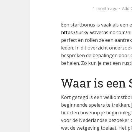
1 month ago
Add 
Een startbonus is vaak als een 
https://lucky-wavecasino.com/nl
perfect en rollen ze een aantre
leden. In dit overzicht onderzo
bespreken de bepalingen door e
behalen. Zo kun je met een rust
Waar is een 
Kort gezegd is een welkomstbo
beginnende spelers te trekken. 
beurten bovenop je begin inleg.
voor de Nederlandse bezoeker o
wat de wetgeving toelaat. Het pla