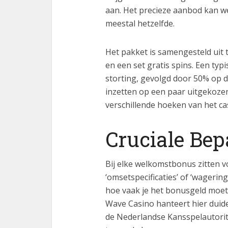
aan. Het precieze aanbod kan wel
meestal hetzelfde.
Het pakket is samengesteld uit 
en een set gratis spins. Een typ
storting, gevolgd door 50% op d
inzetten op een paar uitgekozen
verschillende hoeken van het cas
Cruciale Bep
Bij elke welkomstbonus zitten
‘omsetspecificaties’ of ‘wagering
hoe vaak je het bonusgeld moet
Wave Casino hanteert hier duide
de Nederlandse Kansspelautorite