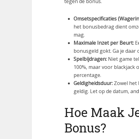
tegen de bonus.
Omsetspecificaties (Wageri
het bonusbedrag dient omz
mag.
Maximale Inzet per Beurt:
Ee
bonusgeld gokt. Ga je daar 
Spelbijdragen:
Niet game tel
100%, maar voor blackjack o
percentage.
Geldigheidsduur:
Zowel het b
geldig. Let op de datum, and
Hoe Maak Je
Bonus?