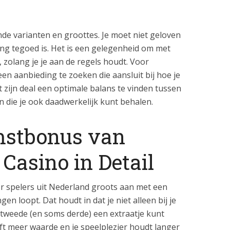
ende varianten en groottes. Je moet niet geloven
ng tegoed is. Het is een gelegenheid om met
zolang je je aan de regels houdt. Voor
en aanbieding te zoeken die aansluit bij hoe je
t zijn deal een optimale balans te vinden tussen
 die je ook daadwerkelijk kunt behalen.
mstbonus van
asino in Detail
r spelers uit Nederland groots aan met een
n loopt. Dat houdt in dat je niet alleen bij je
e tweede (en soms derde) een extraatje kunt
eft meer waarde en je speelplezier houdt langer