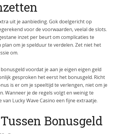
Inzetten
extra uit je aanbieding. Gok doelgericht op
erekend voor de voorwaarden, veelal de slots.
estane inzet per beurt om complicaties te
m plan om je spelduur te verdelen. Zet niet het
essie om.
t bonusgeld voordat je aan je eigen eigen geld
nlijk gesproken het eerst het bonusgeld. Richt
us is er om je speeltijd te verlengen, niet om je
n. Wanneer je de regels volgt en weinig te
e van Lucky Wave Casino een fijne extraatje.
 Tussen Bonusgeld