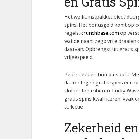
en Gratis Sp
Het welkomstpakket biedt doorg
spins. Het bonusgeld komt op e
regels,
crunchbase.com
op versc
wat de naam zegt: vrije draaien
daarvan. Opbrengst uit gratis s
vrijgespeeld.
Beide hebben hun pluspunt. Met
daarentegen gratis spins een ui
slot uit te proberen. Lucky Wave
gratis spins kwalificeren, vaak 
collectie.
Zekerheid en