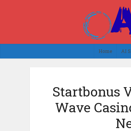
Home
AI S
Startbonus V
Wave Casino
Ne