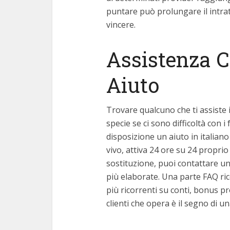
puntare può prolungare il intratt
vincere.
Assistenza Cl
Aiuto
Trovare qualcuno che ti assiste
specie se ci sono difficoltà con 
disposizione un aiuto in italiano 
vivo, attiva 24 ore su 24 proprio 
sostituzione, puoi contattare un
più elaborate. Una parte FAQ ricc
più ricorrenti su conti, bonus pr
clienti che opera è il segno di u