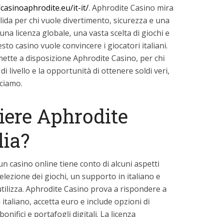
/casinoaphrodite.eu/it-it/
. Aphrodite Casino mira
da per chi vuole divertimento, sicurezza e una
na licenza globale, una vasta scelta di giochi e
sto casino vuole convincere i giocatori italiani.
mette a disposizione Aphrodite Casino, per chi
 livello e la opportunità di ottenere soldi veri,
sciamo.
iere Aphrodite
lia?
un casino online tiene conto di alcuni aspetti
elezione dei giochi, un supporto in italiano e
tilizza. Aphrodite Casino prova a rispondere a
n italiano, accetta euro e include opzioni di
ifici e portafogli digitali. La licenza