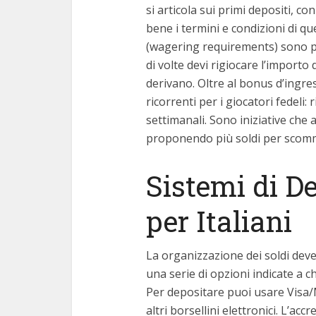
si articola sui primi depositi, c
bene i termini e condizioni di q
(wagering requirements) sono p
di volte devi rigiocare l’importo 
derivano. Oltre al bonus d’ingr
ricorrenti per i giocatori fedeli:
settimanali. Sono iniziative che
proponendo più soldi per scomme
Sistemi di De
per Italiani
La organizzazione dei soldi dev
una serie di opzioni indicate a ch
Per depositare puoi usare Visa/M
altri borsellini elettronici. L’ac