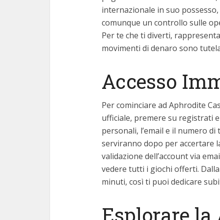
internazionale in suo possesso, 
comunque un controllo sulle ope
Per te che ti diverti, rappresent
movimenti di denaro sono tutelat
Accesso Imm
Per cominciare ad Aphrodite Casi
ufficiale, premere su registrati 
personali, l’email e il numero di
serviranno dopo per accertare la 
validazione dell’account via emai
vedere tutti i giochi offerti. Da
minuti, così ti puoi dedicare subi
Esplorare la