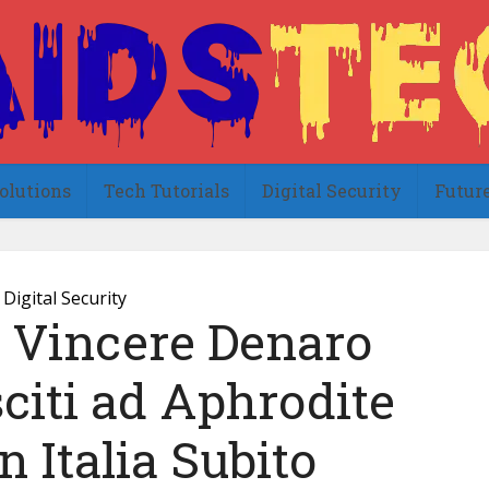
olutions
Tech Tutorials
Digital Security
Futur
Digital Security
r Vincere Denaro
citi ad Aphrodite
n Italia Subito