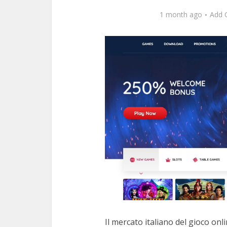
1 month ago
Add 
Il mercato italiano del gioco on