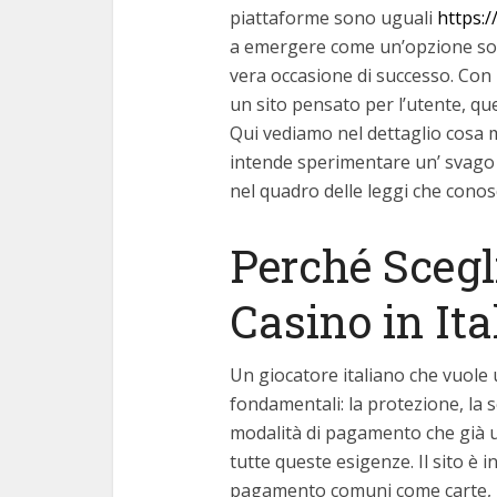
piattaforme sono uguali
https:/
a emergere come un’opzione soli
vera occasione di successo. Con u
un sito pensato per l’utente, que
Qui vediamo nel dettaglio cosa 
intende sperimentare un’ svago di
nel quadro delle leggi che cono
Perché Scegl
Casino in Ita
Un giocatore italiano che vuole 
fondamentali: la protezione, la s
modalità di pagamento che già u
tutte queste esigenze. Il sito è i
pagamento comuni come carte, bon