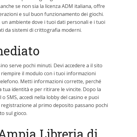
anche se non sia la licenza ADM italiana, offre
razioni e sul buon funzionamento dei giochi.
a un ambiente dove i tuoi dati personali e i tuoi
i da sistemi di crittografia moderni.
ediato
no serve pochi minuti. Devi accedere a il sito
e riempire il modulo con i tuoi informazioni
 telefono. Metti informazioni corrette, perché
tua identità e per ritirare le vincite. Dopo la
l o SMS, accedi nella lobby del casino e puoi
lla registrazione al primo deposito passano pochi
to sul gioco.
 Ampia Libreria di