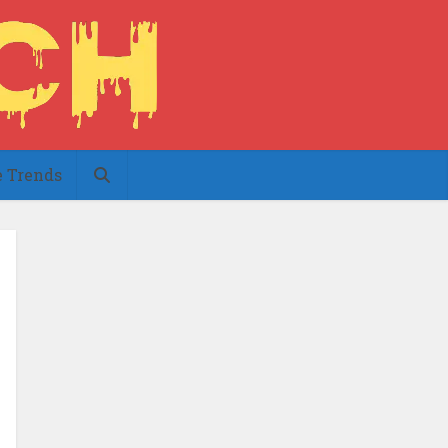
e Trends