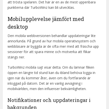
att trösta spelaren. Det här är en av de mest uppenbara
punkterna där TurboWinz kan bli utvecklas.
Mobilupplevelse jämfört med
desktop
Den mobila webbversionen behandlar uppdateringar lite
annorlunda. På grund av hur mobila operativsystem och
webbläsare är byggda är de ofta mer med att fräscha upp
sessioner för att spara minne och motverka att flikar
stängs ner.
TurboWinz mobila sajt visar detta. Om du lämnar fliken
öppen en längre tid stund kan du ibland behöva logga in
igen när du kommer åter, även om du fortfarande är
inloggad på datorn. Det är en vanlig avvägning i
mobilvärlden, men den influenser bekvämligheten.
Notifikationer och uppdateringar i
bakgrunden