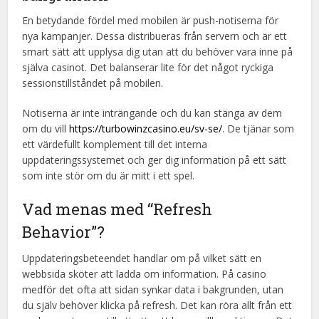
En betydande fördel med mobilen är push-notiserna för
nya kampanjer. Dessa distribueras från servern och är ett
smart sätt att upplysa dig utan att du behöver vara inne på
själva casinot. Det balanserar lite för det något ryckiga
sessionstillståndet på mobilen.
Notiserna är inte inträngande och du kan stänga av dem
om du vill
https://turbowinzcasino.eu/sv-se/
. De tjänar som
ett värdefullt komplement till det interna
uppdateringssystemet och ger dig information på ett sätt
som inte stör om du är mitt i ett spel.
Vad menas med “Refresh
Behavior”?
Uppdateringsbeteendet handlar om på vilket sätt en
webbsida sköter att ladda om information. På casino
medför det ofta att sidan synkar data i bakgrunden, utan
du själv behöver klicka på refresh. Det kan röra allt från ett