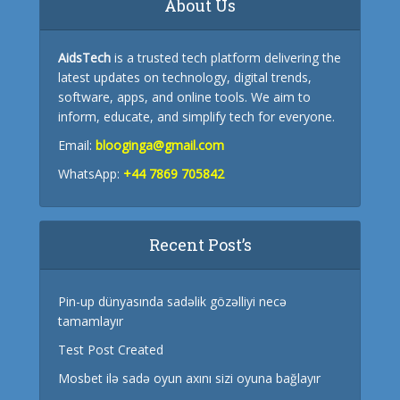
About Us
AidsTech
is a trusted tech platform delivering the
latest updates on technology, digital trends,
software, apps, and online tools. We aim to
inform, educate, and simplify tech for everyone.
Email:
blooginga@gmail.com
WhatsApp:
+44 7869 705842
Recent Post’s
Pin-up dünyasında sadəlik gözəlliyi necə
tamamlayır
Test Post Created
Mosbet ilə sadə oyun axını sizi oyuna bağlayır