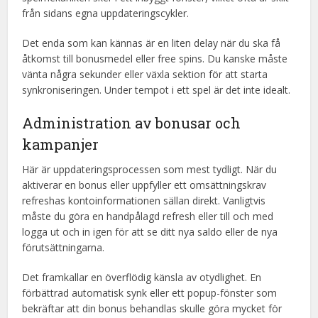
från sidans egna uppdateringscykler.
Det enda som kan kännas är en liten delay när du ska få
åtkomst till bonusmedel eller free spins. Du kanske måste
vänta några sekunder eller växla sektion för att starta
synkroniseringen. Under tempot i ett spel är det inte idealt.
Administration av bonusar och
kampanjer
Här är uppdateringsprocessen som mest tydligt. När du
aktiverar en bonus eller uppfyller ett omsättningskrav
refreshas kontoinformationen sällan direkt. Vanligtvis
måste du göra en handpålagd refresh eller till och med
logga ut och in igen för att se ditt nya saldo eller de nya
förutsättningarna.
Det framkallar en överflödig känsla av otydlighet. En
förbättrad automatisk synk eller ett popup-fönster som
bekräftar att din bonus behandlas skulle göra mycket för