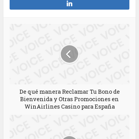
De qué manera Reclamar Tu Bono de
Bienvenida y Otras Promociones en
WinAirlines Casino para España