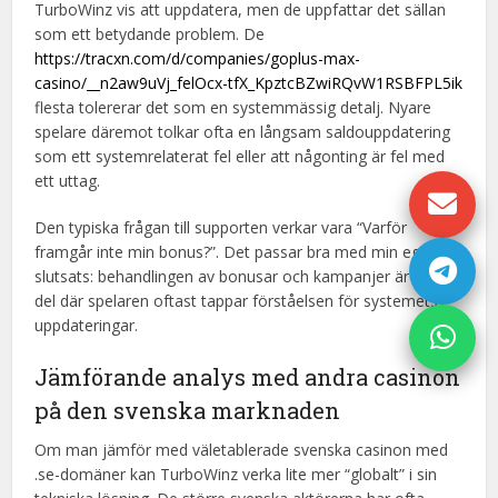
TurboWinz vis att uppdatera, men de uppfattar det sällan
som ett betydande problem. De
https://tracxn.com/d/companies/goplus-max-
casino/__n2aw9uVj_felOcx-tfX_KpztcBZwiRQvW1RSBFPL5ik
flesta tolererar det som en systemmässig detalj. Nyare
spelare däremot tolkar ofta en långsam saldouppdatering
som ett systemrelaterat fel eller att någonting är fel med
ett uttag.
Den typiska frågan till supporten verkar vara “Varför
framgår inte min bonus?”. Det passar bra med min egen
slutsats: behandlingen av bonusar och kampanjer är den
del där spelaren oftast tappar förståelsen för systemets
uppdateringar.
Jämförande analys med andra casinon
på den svenska marknaden
Om man jämför med väletablerade svenska casinon med
.se-domäner kan TurboWinz verka lite mer “globalt” i sin