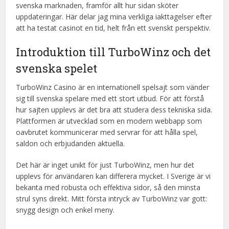
svenska marknaden, framför allt hur sidan sköter
uppdateringar. Här delar jag mina verkliga iakttagelser efter
att ha testat casinot en tid, helt från ett svenskt perspektiv.
Introduktion till TurboWinz och det
svenska spelet
TurboWinz Casino är en internationell spelsajt som vänder
sig till svenska spelare med ett stort utbud. För att förstå
hur sajten upplevs är det bra att studera dess tekniska sida.
Plattformen är utvecklad som en modern webbapp som
oavbrutet kommunicerar med servrar för att hålla spel,
saldon och erbjudanden aktuella.
Det här är inget unikt för just TurboWinz, men hur det
upplevs för användaren kan differera mycket. I Sverige är vi
bekanta med robusta och effektiva sidor, så den minsta
strul syns direkt. Mitt första intryck av TurboWinz var gott:
snygg design och enkel meny.