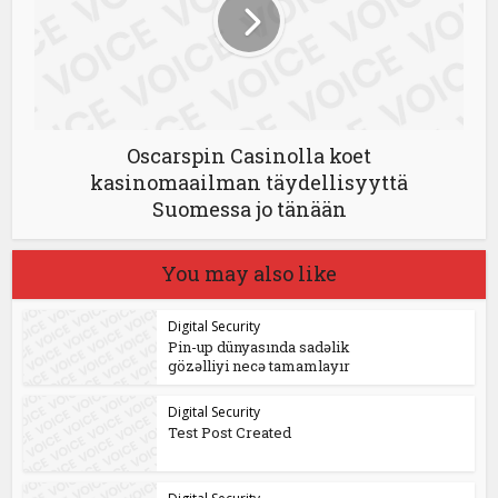
Oscarspin Casinolla koet
kasinomaailman täydellisyyttä
Suomessa jo tänään
You may also like
Digital Security
Pin-up dünyasında sadəlik
gözəlliyi necə tamamlayır
Digital Security
Test Post Created