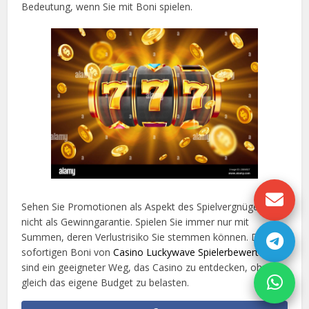
Bedeutung, wenn Sie mit Boni spielen.
Sehen Sie Promotionen als Aspekt des Spielvergnügens,
nicht als Gewinngarantie. Spielen Sie immer nur mit
Summen, deren Verlustrisiko Sie stemmen können. Die
sofortigen Boni von
Casino Luckywave Spielerbewertungen
sind ein geeigneter Weg, das Casino zu entdecken, ohne
gleich das eigene Budget zu belasten.