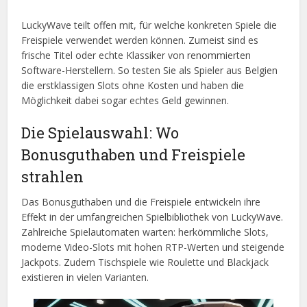
LuckyWave teilt offen mit, für welche konkreten Spiele die
Freispiele verwendet werden können. Zumeist sind es
frische Titel oder echte Klassiker von renommierten
Software-Herstellern. So testen Sie als Spieler aus Belgien
die erstklassigen Slots ohne Kosten und haben die
Möglichkeit dabei sogar echtes Geld gewinnen.
Die Spielauswahl: Wo
Bonusguthaben und Freispiele
strahlen
Das Bonusguthaben und die Freispiele entwickeln ihre
Effekt in der umfangreichen Spielbibliothek von LuckyWave.
Zahlreiche Spielautomaten warten: herkömmliche Slots,
moderne Video-Slots mit hohen RTP-Werten und steigende
Jackpots. Zudem Tischspiele wie Roulette und Blackjack
existieren in vielen Varianten.