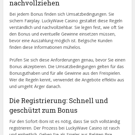
nachvollziehen
Bei jedem Bonus finden sich Umsatzbedingungen. Sie
sichern Fairplay. LuckyWave Casino gestaltet diese Regeln
verständlich und nachvollziehbar. Sie legen fest, wie oft Sie
den Bonus und eventuelle Gewinne einsetzen müssen,
bevor eine Auszahlung möglich ist. Belgische Kunden
finden diese Informationen mühelos.
Prüfen Sie sich diese Anforderungen genau, bevor Sie einen
Bonus akzeptieren. Die Umsatzbedingungen gelten für das
Bonusguthaben und für alle Gewinne aus den Freispielen.
Wer die Regeln kennt, verwendet die Angebote effektiv aus
und umgeht Ärger danach.
Die Registrierung: Schnell und
geschützt zum Bonus
Für den Sofort-Boni ist es nötig, dass Sie sich vollständig
registrieren. Der Prozess bei LuckyWave Casino ist rasch
und einheitlich. Geben Sie als Spieler aus Belgien Ihre