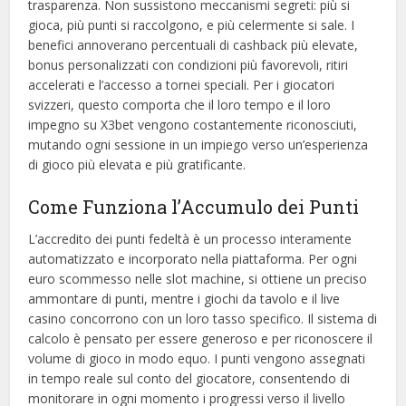
trasparenza. Non sussistono meccanismi segreti: più si
gioca, più punti si raccolgono, e più celermente si sale. I
benefici annoverano percentuali di cashback più elevate,
bonus personalizzati con condizioni più favorevoli, ritiri
accelerati e l’accesso a tornei speciali. Per i giocatori
svizzeri, questo comporta che il loro tempo e il loro
impegno su X3bet vengono costantemente riconosciuti,
mutando ogni sessione in un impiego verso un’esperienza
di gioco più elevata e più gratificante.
Come Funziona l’Accumulo dei Punti
L’accredito dei punti fedeltà è un processo interamente
automatizzato e incorporato nella piattaforma. Per ogni
euro scommesso nelle slot machine, si ottiene un preciso
ammontare di punti, mentre i giochi da tavolo e il live
casino concorrono con un loro tasso specifico. Il sistema di
calcolo è pensato per essere generoso e per riconoscere il
volume di gioco in modo equo. I punti vengono assegnati
in tempo reale sul conto del giocatore, consentendo di
monitorare in ogni momento i progressi verso il livello