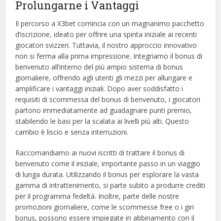
Prolungarne i Vantaggi
Il percorso a X3bet comincia con un magnanimo pacchetto
d’iscrizione, ideato per offrire una spinta iniziale ai recenti
giocatori svizzeri. Tuttavia, il nostro approccio innovativo
non si ferma alla prima impressione. Integriamo il bonus di
benvenuto all’interno del più ampio sistema di bonus
giornaliere, offrendo agli utenti gli mezzi per allungare e
amplificare i vantaggi iniziali. Dopo aver soddisfatto i
requisiti di scommessa del bonus di benvenuto, i giocatori
partono immediatamente ad guadagnare punti premio,
stabilendo le basi per la scalata ai livelli più alti. Questo
cambio è liscio e senza interruzioni.
Raccomandiamo ai nuovi iscritti di trattare il bonus di
benvenuto come il iniziale, importante passo in un viaggio
di lunga durata. Utilizzando il bonus per esplorare la vasta
gamma di intrattenimento, si parte subito a produrre crediti
per il programma fedeltà. Inoltre, parte delle nostre
promozioni giornaliere, come le scommesse free o i giri
bonus, possono essere impiegate in abbinamento con il