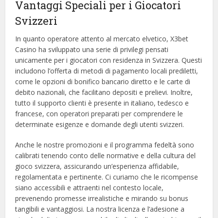
Vantaggi Speciali per i Giocatori
Svizzeri
In quanto operatore attento al mercato elvetico, X3bet
Casino ha sviluppato una serie di privilegi pensati
unicamente per i giocatori con residenza in Svizzera. Questi
includono l’offerta di metodi di pagamento locali prediletti,
come le opzioni di bonifico bancario diretto e le carte di
debito nazionali, che facilitano depositi e prelievi. Inoltre,
tutto il supporto clienti è presente in italiano, tedesco e
francese, con operatori preparati per comprendere le
determinate esigenze e domande degli utenti svizzeri.
Anche le nostre promozioni e il programma fedeltà sono
calibrati tenendo conto delle normative e della cultura del
gioco svizzera, assicurando un’esperienza affidabile,
regolamentata e pertinente. Ci curiamo che le ricompense
siano accessibili e attraenti nel contesto locale,
prevenendo promesse irrealistiche e mirando su bonus
tangibili e vantaggiosi. La nostra licenza e l’adesione a