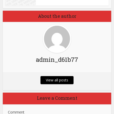
About the author
admin_d61b77
View all posts
Leave a Comment
Comment