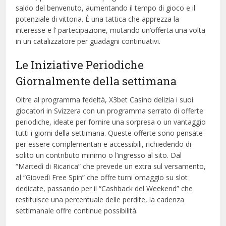
saldo del benvenuto, aumentando il tempo di gioco e il
potenziale di vittoria. È una tattica che apprezza la
interesse e l’ partecipazione, mutando un’offerta una volta
in un catalizzatore per guadagni continuativi.
Le Iniziative Periodiche
Giornalmente della settimana
Oltre al programma fedeltà, X3bet Casino delizia i suoi
giocatori in Svizzera con un programma serrato di offerte
periodiche, ideate per fornire una sorpresa o un vantaggio
tutti i giorni della settimana. Queste offerte sono pensate
per essere complementari e accessibili, richiedendo di
solito un contributo minimo o l’ingresso al sito. Dal
“Martedì di Ricarica” che prevede un extra sul versamento,
al “Giovedì Free Spin” che offre turni omaggio su slot
dedicate, passando per il “Cashback del Weekend” che
restituisce una percentuale delle perdite, la cadenza
settimanale offre continue possibilità.