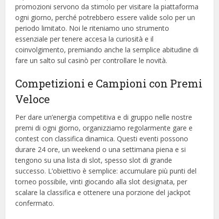
promozioni servono da stimolo per visitare la piattaforma
ogni giorno, perché potrebbero essere valide solo per un
periodo limitato. Noi le riteniamo uno strumento
essenziale per tenere accesa la curiosità e il
coinvolgimento, premiando anche la semplice abitudine di
fare un salto sul casinò per controllare le novità.
Competizioni e Campioni con Premi
Veloce
Per dare un’energia competitiva e di gruppo nelle nostre
premi di ogni giorno, organizziamo regolarmente gare e
contest con classifica dinamica. Questi eventi possono
durare 24 ore, un weekend o una settimana piena e si
tengono su una lista di slot, spesso slot di grande
successo. L’obiettivo è semplice: accumulare più punti del
torneo possibile, vinti giocando alla slot designata, per
scalare la classifica e ottenere una porzione del jackpot
confermato.