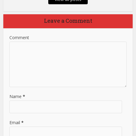
Leave a Comment
Comment
Name
*
Email
*