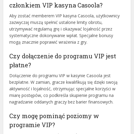
członkiem VIP kasyna Casoola?
Aby zostać memberem VIP kasyna Casoola, użytkownicy
zazwyczaj muszą spełnić ustalone limity obrotu,
utrzymywać regularną grę i okazywać lojalność przez
systematyczne dokonywanie wpłat. Specjalne bonusy
mogą znacznie poprawić wrażenia z gry.
Czy dołączenie do programu VIP jest
płatne?
Dołączenie do programu VIP w kasynie Casoola jest
bezpłatne. W zamian, gracze kwalifikują się dzięki swoją
aktywność i lojalność, otrzymując specjalne korzyści w
miarę postępów, co podkreśla skupienie programu na
nagradzanie oddanych graczy bez barier finansowych.
Czy mogę pominąć poziomy w
programie VIP?