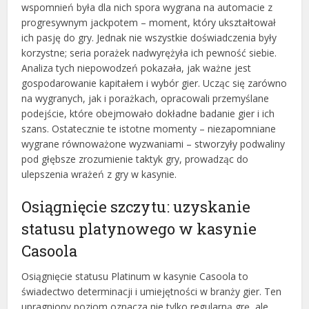
wspomnień była dla nich spora wygrana na automacie z
progresywnym jackpotem – moment, który ukształtował
ich pasję do gry. Jednak nie wszystkie doświadczenia były
korzystne; seria porażek nadwyrężyła ich pewność siebie.
Analiza tych niepowodzeń pokazała, jak ważne jest
gospodarowanie kapitałem i wybór gier. Ucząc się zarówno
na wygranych, jak i porażkach, opracowali przemyślane
podejście, które obejmowało dokładne badanie gier i ich
szans. Ostatecznie te istotne momenty – niezapomniane
wygrane równoważone wyzwaniami – stworzyły podwaliny
pod głębsze zrozumienie taktyk gry, prowadząc do
ulepszenia wrażeń z gry w kasynie.
Osiągnięcie szczytu: uzyskanie
statusu platynowego w kasynie
Casoola
Osiągnięcie statusu Platinum w kasynie Casoola to
świadectwo determinacji i umiejętności w branży gier. Ten
upragniony poziom oznacza nie tylko regularną grę, ale