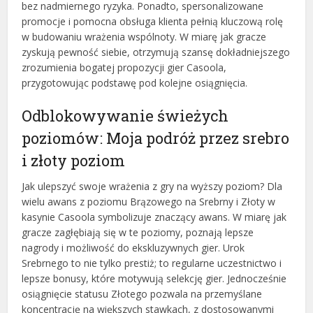
bez nadmiernego ryzyka. Ponadto, spersonalizowane
promocje i pomocna obsługa klienta pełnią kluczową rolę
w budowaniu wrażenia wspólnoty. W miarę jak gracze
zyskują pewność siebie, otrzymują szansę dokładniejszego
zrozumienia bogatej propozycji gier Casoola,
przygotowując podstawę pod kolejne osiągnięcia.
Odblokowywanie świeżych
poziomów: Moja podróż przez srebro
i złoty poziom
Jak ulepszyć swoje wrażenia z gry na wyższy poziom? Dla
wielu awans z poziomu Brązowego na Srebrny i Złoty w
kasynie Casoola symbolizuje znaczący awans. W miarę jak
gracze zagłębiają się w te poziomy, poznają lepsze
nagrody i możliwość do ekskluzywnych gier. Urok
Srebrnego to nie tylko prestiż; to regularne uczestnictwo i
lepsze bonusy, które motywują selekcję gier. Jednocześnie
osiągnięcie statusu Złotego pozwala na przemyślane
koncentrację na większych stawkach, z dostosowanymi