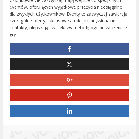
Członkowie VIP zazwyczaj mają wejście do specjalnych
eventów, oferujących wyjątkowe przeżycia nieosiągalne
dla zwykłych użytkowników. Eventy te zazwyczaj zawierają
szczególne oferty, luksusowe atrakcje i indywidualne
kontakty, ulepszając w ciekawy metodę ogólne wrażenia z
gry.